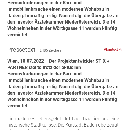
Herausforderungen in der Bau- und
MST Muhr
Immobilienbranche einen modernen Wohnbau in
ÖKO-Wohnbau
Baden planmäßig fertig. Nun erfolgt die Übergabe an
den Investor Ärztekammer Niederösterreich. Die 14
PAYUCA
Wohneinheiten in der Wörthgasse 11 werden künftig
Raiffeisen Property Holding International
vermietet.
Salon Real
Pressetext
Plaintext
Savoir Vivre Group
2486 Zeichen
Schwabenhaus
Wien, 18.07.2022 – Der Projektentwickler STIX +
PARTNER stellte trotz der aktuellen
STEUP Realitäten
Herausforderungen in der Bau- und
STIX + Partner
Immobilienbranche einen modernen Wohnbau in
teamneunzehn
Baden planmäßig fertig. Nun erfolgt die Übergabe an
den Investor Ärztekammer Niederösterreich. Die 14
VÖPE Next
Wohneinheiten in der Wörthgasse 11 werden künftig
Verband Österreichischer Versicherungsmakler
vermietet.
Weinrauch Rechtsanwälte
Ein modernes Lebensgefühl trifft auf Tradition und eine
WINEGG Realitäten
historische Stadtkulisse: Die Kurstadt Baden überzeugt