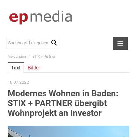
Meldungen
/
STIX + Partner
Meldungen
Text
Bilder
Alexander Peer
amb Development
18.07.2022
ATL Immoinvest
Modernes Wohnen in Baden:
AURE Immobilien
STIX + PARTNER übergibt
Austria Sotheby's International Realty
Wohnprojekt an Investor
City Park Vienna
CTP Österreich