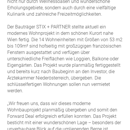
nicht nur durch Wellnessoasen und wunderschöne
ZEHA Real Estate
Erholungsgebiete, sondern auch durch eine vielfältige
Media
Kulinarik und zahlreiche Freizeitmöglichkeiten.
Pressekontakt
Der Bauträger STIX + PARTNER stellte aktuell ein
modernes Wohnprojekt in dem schönen Kurort nahe
Wien fertig. Die 14 Wohneinheiten mit Größen von 53 m2
bis 109m² sind hofseitig mit großzügigen französischen
Fenstern ausgestattet und verfügen über
unterschiedliche Freiflächen wie Loggien, Balkone oder
Eigengärten. Das Projekt wurde planmäßig fertiggestellt
und bereits kurz nach Baubeginn an den Investor, die
Ärztekammer Niederösterreich, übergeben. Die
schlüsselfertigen Wohnungen sollen nun vermietet
werden.
„Wir freuen uns, dass wir dieses moderne
Wohnbauprojekt planmäßig übergeben und somit den
Forward Deal erfolgreich erfüllen konnten. Das Projekt
besticht mit einer wunderschönen Lage – besonders der
unverbaubare Blick auf die umliegenden Berge ist