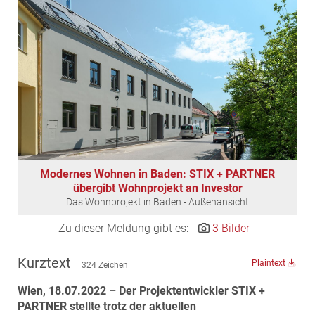
EDEX Immobilien
EPHIC Group
epmedia Werbeagentur
ESTINA Immobilien
Greystar
Grossmann + Kaswurm Immobilien
Gutwerk Immobilien Treuhand
HANDLER Gruppe
Modernes Wohnen in Baden: STIX + PARTNER
HARING Group
übergibt Wohnprojekt an Investor
HARING Group + WINEGG Realitäten
Das Wohnprojekt in Baden - Außenansicht
HNP architects
Zu dieser Meldung gibt es:
3 Bilder
IG Immobilien
Kurztext
IMMOBILIEN MAGAZIN VERLAG
Plaintext
324 Zeichen
IMMOcontract
Wien, 18.07.2022 – Der Projektentwickler STIX +
PARTNER stellte trotz der aktuellen
KOBAN SÜDVERS