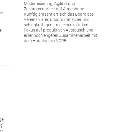
r
Modernisierung, Agilität und
Zusammenarbeit auf Augenhöhe.
en
Künftig präsentiert sich das Board des
Vereins klarer, unbürokratischer und
schlagkräftiger – mit einem starken
Fokus auf produktiven Austausch und
e
einer noch engeren Zusammenarbeit mit
dem Hauptverein VÖPE.
ge
ng
er