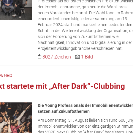
Professionals der österreichischen Projektentwickle
der Immobilienbranche, gab heute die Wahl ihres
neuen Vorstandes bekannt. Die Wahl fand im Rahm
einer ordentlichen Mitgliederversammlung am 13.
Februar 2024 statt und markiert einen bedeutenden
Schritt in der Weiterentwicklung der Organisation, di
sich der Förderung von Zukunftsthemen wie
Nachhaltigkeit, Innovation und Digitalisierung in der
Projektentwicklungsbranche verschrieben hat.
3027 Zeichen
1 Bild
E Next
 startete mit „After Dark“-Clubbing
Die Young Professionals der Immobilienentwickler
setzen auf Zukunftsthemen
Am Donnerstag, 31. August ließen sich rund 600 jun
Immobilienentwickler von der einzigartigen Stimmu
des VÖPE Next Clubbing "After Dark" begeistern. Unt