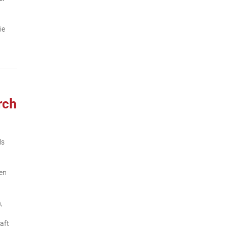
ie
rch
ls
en
,
aft