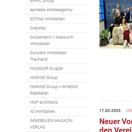
EPHIC Group
epmedia Werbeagentur
ESTINA Immobilien
Greystar
Grossmann + Kaswurm
Immobilien
Gutwerk Immobilien
Treuhand
HANDLER Gruppe
HARING Group
HARING Group + WINEGG
Realitäten
HNP architects
17.02.2025
VÖP
IG Immobilien
Neuer Vor
IMMOBILIEN MAGAZIN
VERLAG
den Verei