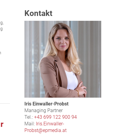
Kontakt
g,
ig
n
Iris Einwaller-Probst
Managing Partner
Tel.:
+43 699 122 900 94
r
Mail:
Iris.Einwaller-
Probst@epmedia.at