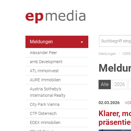
Meldungen
Alexander Peer
Meldungen
/
VÖPE
amb Development
Meldun
ATL Immoinvest
AURE Immobilien
Alle
2026
Austria Sotheby's
International Realty
02.03.2026
VÖP
City Park Vienna
Klarer, m
CTP Österreich
präsentie
EDEX Immobilien