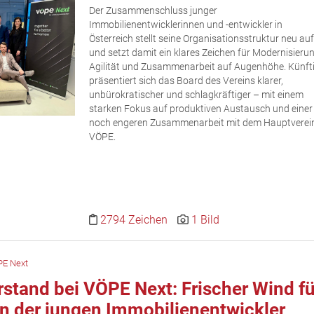
Der Zusammenschluss junger
Immobilienentwicklerinnen und -entwickler in
Österreich stellt seine Organisationsstruktur neu auf
und setzt damit ein klares Zeichen für Modernisierun
Agilität und Zusammenarbeit auf Augenhöhe. Künft
präsentiert sich das Board des Vereins klarer,
unbürokratischer und schlagkräftiger – mit einem
starken Fokus auf produktiven Austausch und einer
noch engeren Zusammenarbeit mit dem Hauptverei
VÖPE.
2794 Zeichen
1 Bild
E Next
stand bei VÖPE Next: Frischer Wind fü
n der jungen Immobilienentwickler