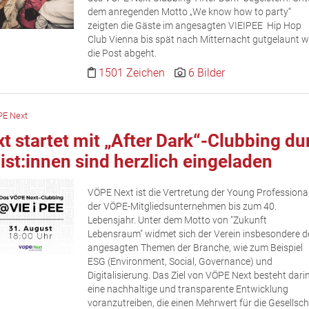
dem anregenden Motto „We know how to party“
zeigten die Gäste im angesagten VIEIPEE Hip Hop
Club Vienna bis spät nach Mitternacht gutgelaunt w
die Post abgeht.
1501 Zeichen
6 Bilder
E Next
 startet mit „After Dark“-Clubbing du
ist:innen sind herzlich eingeladen
VÖPE Next ist die Vertretung der Young Professiona
der VÖPE-Mitgliedsunternehmen bis zum 40.
Lebensjahr. Unter dem Motto von "Zukunft
Lebensraum" widmet sich der Verein insbesondere d
angesagten Themen der Branche, wie zum Beispiel
ESG (Environment, Social, Governance) und
Digitalisierung. Das Ziel von VÖPE Next besteht darin
eine nachhaltige und transparente Entwicklung
voranzutreiben, die einen Mehrwert für die Gesellsch