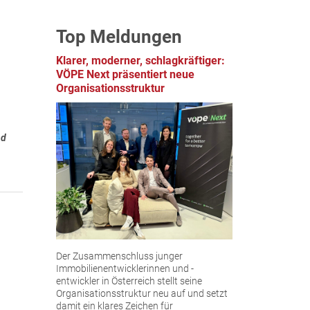
Top Meldungen
Klarer, moderner, schlagkräftiger:
VÖPE Next präsentiert neue
Organisationsstruktur
nd
Der Zusammenschluss junger
Immobilienentwicklerinnen und -
entwickler in Österreich stellt seine
Organisationsstruktur neu auf und setzt
damit ein klares Zeichen für