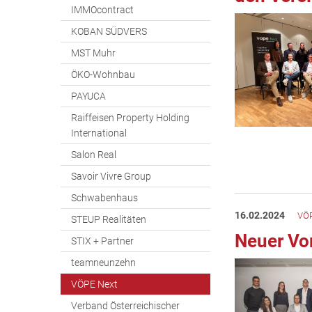
IMMOcontract
KOBAN SÜDVERS
MST Muhr
ÖKO-Wohnbau
PAYUCA
Raiffeisen Property Holding
International
Salon Real
Savoir Vivre Group
Schwabenhaus
16.02.2024
VÖP
STEUP Realitäten
Neuer Vo
STIX + Partner
teamneunzehn
VÖPE Next
Verband Österreichischer