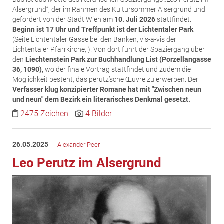
MST Muhr
Alsergrund“, der im Rahmen des Kultursommer Alsergrund und
gefördert von der Stadt Wien am
10. Juli 2026
stattfindet.
ÖKO-Wohnbau
Beginn ist 17 Uhr und Treffpunkt ist der Lichtentaler Park
(Seite Lichtentaler Gasse bei den Bänken, vis-a-vis der
PAYUCA
Lichtentaler Pfarrkirche, ). Von dort führt der Spaziergang über
Raiffeisen Property Holding International
den
Liechtenstein Park zur Buchhandlung List (Porzellangasse
36, 1090),
wo der finale Vortrag stattfindet und zudem die
Salon Real
Möglichkeit besteht, das perutz’sche Œuvre zu erwerben. Der
Savoir Vivre Group
Verfasser klug konzipierter Romane hat mit "Zwischen neun
und neun" dem Bezirk ein literarisches Denkmal gesetzt.
Schwabenhaus
2475 Zeichen
4 Bilder
STEUP Realitäten
STIX + Partner
26.05.2025
Alexander Peer
teamneunzehn
Leo Perutz im Alsergrund
VÖPE Next
Verband Österreichischer Versicherungsmakler
Weinrauch Rechtsanwälte
WINEGG Realitäten