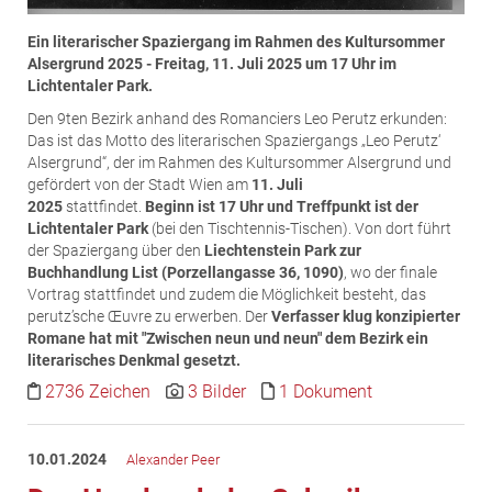
Ein literarischer Spaziergang im Rahmen des Kultursommer
Alsergrund 2025 - Freitag, 11. Juli 2025 um 17 Uhr im
Lichtentaler Park.
Den 9ten Bezirk anhand des Romanciers Leo Perutz erkunden:
Das ist das Motto des literarischen Spaziergangs „Leo Perutz‘
Alsergrund“, der im Rahmen des Kultursommer Alsergrund und
gefördert von der Stadt Wien am
11. Juli
2025
stattfindet.
Beginn ist 17 Uhr und Treffpunkt ist der
Lichtentaler Park
(bei den Tischtennis-Tischen). Von dort führt
der Spaziergang über den
Liechtenstein Park zur
Buchhandlung List (Porzellangasse 36, 1090)
, wo der finale
Vortrag stattfindet und zudem die Möglichkeit besteht, das
perutz’sche Œuvre zu erwerben. Der
Verfasser klug konzipierter
Romane hat mit "Zwischen neun und neun" dem Bezirk ein
literarisches Denkmal gesetzt.
2736 Zeichen
3 Bilder
1 Dokument
10.01.2024
Alexander Peer