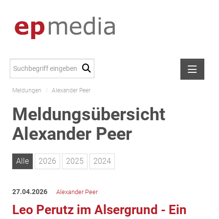
Meldungen
/
Alexander Peer
Meldungen
Meldungsübersicht
Alexander Peer
Alexander Peer
amb Development
ATL Immoinvest
AURE Immobilien
Alle
2026
2025
2024
Austria Sotheby's International Realty
City Park Vienna
27.04.2026
Alexander Peer
CTP Österreich
Leo Perutz im Alsergrund - Ein