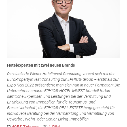
Hotelexperten mit zwei neuen Brands
Die etablierte Wiener HotelInvest.Consulting vereint sich mit der
EuroPropertyInvest.Consulting zur EPHIC® Group – erstmals zur
Expo Real 2022 präsentierte man sich nun in neuer Formation: Die
Unternehmensmarke EPHIC® HOTEL INVEST bündelt fortan
sämtliche Expertisen und Leistungen bei der Vermittlung und
Entwicklung von Immobilien für die Tourismus- und
Freizeitwirtschaft, die EPHIC® REAL ESTATE hingegen steht für
individuelle Beratung bei der Vermarktung und Vermittlung von
Gewerbe-, Wohn- oder Senior-Living-Immobilien.