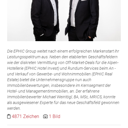
Die EPHIC Group weitet nach einem erfolgreichen Markenstart ihr
Leistungsspektrum aus. Neben den etablierten Geschäftsfeldern
wie der diskreten Vermittlung von Off-Market-Deals für die Alpen-
Hotellerie (EPHIC Hotel Invest) und Rundum-Services beim An -
und Verkauf von Gewerbe- und Wohnimmobilien (EPHIC Real
Estate) bietet die Unternehmensgruppe nun auch
Immobilienbewertungen, insbesondere im Kernsegment der
Hotel- und Managementimmobilien, an. Der erfahrene
Immobilienbewerter Michael Weintögl, BA, MSc, MRICS, konnte
als ausgewiesener Experte für das neue Geschäftsfeld gewonnen
werden.
4871 Zeichen
1 Bild