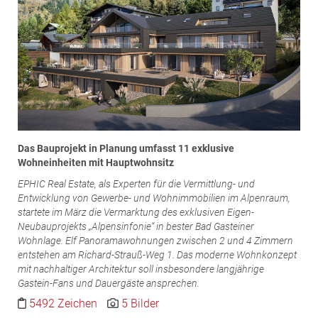
ZEHA Real Estate
Media
Pressekontakt
Das Bauprojekt in Planung umfasst 11 exklusive
Wohneinheiten mit Hauptwohnsitz
EPHIC Real Estate, als Experten für die Vermittlung- und
Entwicklung von Gewerbe- und Wohnimmobilien im Alpenraum,
startete im März die Vermarktung des exklusiven Eigen-
Neubauprojekts „Alpensinfonie“ in bester Bad Gasteiner
Wohnlage. Elf Panoramawohnungen zwischen 2 und 4 Zimmern
entstehen am Richard-Strauß-Weg 1. Das moderne Wohnkonzept
mit nachhaltiger Architektur soll insbesondere langjährige
Gastein-Fans und Dauergäste ansprechen.
5492 Zeichen
5 Bilder