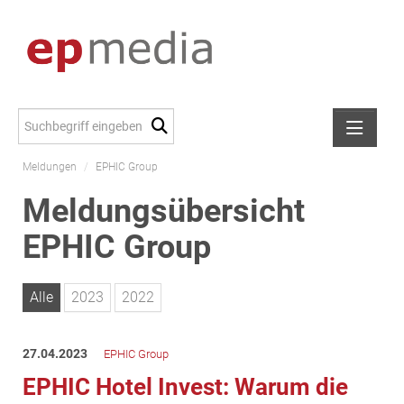
Meldungen
/
EPHIC Group
Meldungen
Meldungsübersicht
Alexander Peer
EPHIC Group
amb Development
ATL Immoinvest
AURE Immobilien
Alle
2023
2022
Austria Sotheby's International Realty
City Park Vienna
27.04.2023
EPHIC Group
CTP Österreich
EPHIC Hotel Invest: Warum die