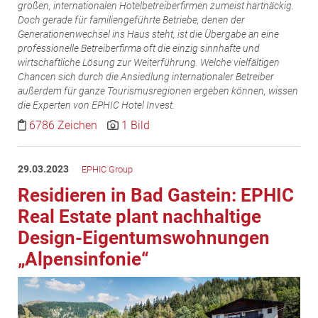
großen, internationalen Hotelbetreiberfirmen zumeist hartnäckig.
MST Muhr
Doch gerade für familiengeführte Betriebe, denen der
Generationenwechsel ins Haus steht, ist die Übergabe an eine
ÖKO-Wohnbau
professionelle Betreiberfirma oft die einzig sinnhafte und
PAYUCA
wirtschaftliche Lösung zur Weiterführung. Welche vielfältigen
Chancen sich durch die Ansiedlung internationaler Betreiber
Raiffeisen Property Holding International
außerdem für ganze Tourismusregionen ergeben können, wissen
Salon Real
die Experten von EPHIC Hotel Invest.
Savoir Vivre Group
6786 Zeichen
1 Bild
Schwabenhaus
STEUP Realitäten
29.03.2023
EPHIC Group
STIX + Partner
Residieren in Bad Gastein: EPHIC
teamneunzehn
Real Estate plant nachhaltige
VÖPE Next
Design-Eigentumswohnungen
„Alpensinfonie“
Verband Österreichischer Versicherungsmakler
Weinrauch Rechtsanwälte
WINEGG Realitäten