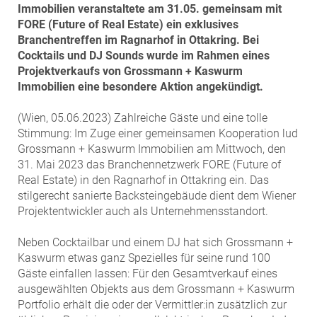
ZEHA Real Estate
Immobilien veranstaltete am 31.05. gemeinsam mit
FORE (Future of Real Estate) ein exklusives
Media
Branchentreffen im Ragnarhof in Ottakring. Bei
Cocktails und DJ Sounds wurde im Rahmen eines
Pressekontakt
Projektverkaufs von Grossmann + Kaswurm
Immobilien eine besondere Aktion angekündigt.
(Wien, 05.06.2023) Zahlreiche Gäste und eine tolle
Stimmung: Im Zuge einer gemeinsamen Kooperation lud
Grossmann + Kaswurm Immobilien am Mittwoch, den
31. Mai 2023 das Branchennetzwerk FORE (Future of
Real Estate) in den Ragnarhof in Ottakring ein. Das
stilgerecht sanierte Backsteingebäude dient dem Wiener
Projektentwickler auch als Unternehmensstandort.
Neben Cocktailbar und einem DJ hat sich Grossmann +
Kaswurm etwas ganz Spezielles für seine rund 100
Gäste einfallen lassen: Für den Gesamtverkauf eines
ausgewählten Objekts aus dem Grossmann + Kaswurm
Portfolio erhält die oder der Vermittler:in zusätzlich zur