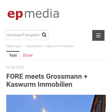
Meldungen
/
Grossmann + Kaswurm Immobilien
Meldungen
Text
Bilder
Alexander Peer
amb Development
05.06.2023
ATL Immoinvest
FORE meets Grossmann +
AURE Immobilien
Kaswurm Immobilien
Austria Sotheby's International Realty
City Park Vienna
CTP Österreich