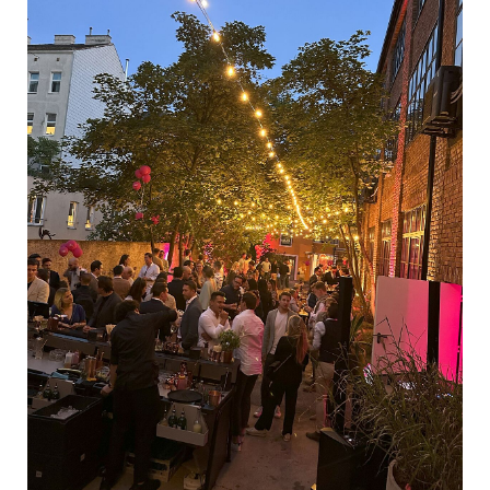
EDEX Immobilien
EPHIC Group
epmedia Werbeagentur
ESTINA Immobilien
Greystar
Grossmann + Kaswurm Immobilien
Gutwerk Immobilien Treuhand
HANDLER Gruppe
HARING Group
HARING Group + WINEGG Realitäten
HNP architects
IG Immobilien
IMMOBILIEN MAGAZIN VERLAG
IMMOcontract
KOBAN SÜDVERS