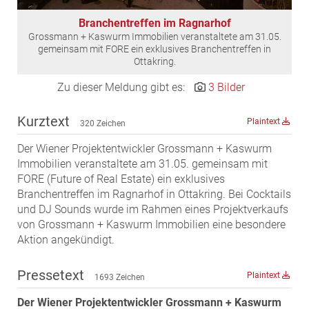
MST Muhr
Branchentreffen im Ragnarhof
ÖKO-Wohnbau
Grossmann + Kaswurm Immobilien veranstaltete am 31.05.
gemeinsam mit FORE ein exklusives Branchentreffen in
PAYUCA
Ottakring.
Raiffeisen Property Holding International
Zu dieser Meldung gibt es:
3 Bilder
Salon Real
Kurztext
Savoir Vivre Group
Plaintext
320 Zeichen
Schwabenhaus
Der Wiener Projektentwickler Grossmann + Kaswurm
STEUP Realitäten
Immobilien veranstaltete am 31.05. gemeinsam mit
FORE (Future of Real Estate) ein exklusives
STIX + Partner
Branchentreffen im Ragnarhof in Ottakring. Bei Cocktails
teamneunzehn
und DJ Sounds wurde im Rahmen eines Projektverkaufs
von Grossmann + Kaswurm Immobilien eine besondere
VÖPE Next
Aktion angekündigt.
Verband Österreichischer Versicherungsmakler
Weinrauch Rechtsanwälte
Pressetext
Plaintext
1693 Zeichen
WINEGG Realitäten
Der Wiener Projektentwickler Grossmann + Kaswurm