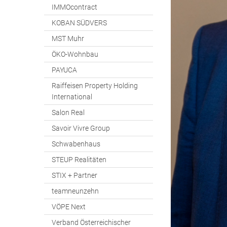
IMMOcontract
KOBAN SÜDVERS
MST Muhr
ÖKO-Wohnbau
PAYUCA
Raiffeisen Property Holding
International
Salon Real
Savoir Vivre Group
Schwabenhaus
STEUP Realitäten
STIX + Partner
teamneunzehn
VÖPE Next
Verband Österreichischer