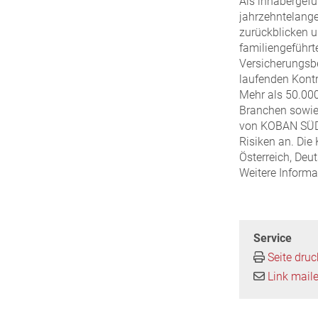
Als inhabergef
jahrzehntelange
zurückblicken u
familiengeführt
Versicherungsbe
laufenden Kont
Mehr als 50.000
Branchen sowie 
von KOBAN SÜDV
Risiken an. Di
Österreich, Deu
Weitere Informa
Service
Seite dru
Link mail