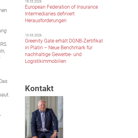
18.03.2026
European Federation of Insurance
chen
Intermediaries definiert
Herausforderungen
ung
10.03.2026
Greenity Gate erhält DGNB‑Zertifikat
ERS.
in Platin – Neue Benchmark für
ln,
nachhaltige Gewerbe- und
e
Logistikimmobilien
 Das
Kontakt
baut.
-