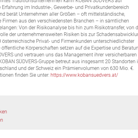
ührtes Traditionsunternehmen kann KOBAN SÜDVERS auf
 Erfahrung im Industrie-, Gewerbe- und Privatkundenbereich
nd berät Unternehmen aller Größen – oft mittelständische,
e Firmen aus den verschiedensten Branchen – in sämtlichen
langen: Von der Risikoanalyse bis hin zum Risikotransfer, von d
rolle der unternehmensweiten Risiken bis zur Schadensabwicklu
 österreichische Privat- und Firmenkunden unterschiedlichster
öffentliche Körperschaften setzen auf die Expertise und Beratu
ERS und vertrauen uns das Management ihrer versicherbaren
e KOBAN SÜDVERS-Gruppe betreut aus insgesamt 20 Standorten 
tschland und der Schweiz ein Prämienvolumen von 630 Mio. €.
tionen finden Sie unter:
https://www.kobansuedvers.at/
cken
en