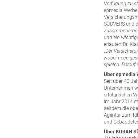
Verfügung zu ste
epmedia Werbeag
Versicherungsm
SÜDVERS und der
Zusammenarbeit 
und ein wichtig
erläutert Dr. K
„Der Versicher
wobei neue gese
spielen. Darauf
Über epmedia 
Seit über 40 Ja
Unternehmen wu
erfolgreichen 
Im Jahr 2014 st
seitdem die ope
Agentur zum fü
und Gebäudetec
Über KOBAN S