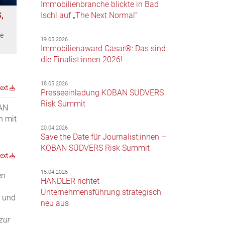
Immobilienbranche blickte in Bad
,
Ischl auf „The Next Normal“
ie
19.05.2026
Immobilienaward Cäsar®: Das sind
die Finalist:innen 2026!
18.05.2026
text
Presseeinladung KOBAN SÜDVERS
Risk Summit
BAN
n mit
20.04.2026
Save the Date für Journalist:innen –
KOBAN SÜDVERS Risk Summit
text
15.04.2026
en
HANDLER richtet
Unternehmensführung strategisch
d und
neu aus
zur