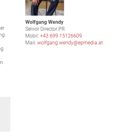
Wolfgang Wendy
er
Senior Director PR
ng.
Mobil:
+43 699 15126609
Mail:
wolfgang.wendy@epmedia.at
ng
in