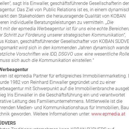
llen",
sagt Iris Einwaller, geschäftsführende Gesellschafterin der
entur. Das Ziel von Public Relations ist es, in einem dynamis
arkt den Stakeholdern die herausragende Qualität von KOBAN
en individuelle Beratungsleistungen zu vermitteln.
„Die
mit der epmedia Werbeagentur ist für uns eine echte Bereicher
er Schritt zur Förderung unserer strategischen Kommunikation",
laus Koban, geschäftsführender Gesellschafter von KOBAN SÜDV
ungsmarkt wird sich in den kommenden Jahren dynamisch wande
tzliche Vorschriften wie IDD, DSGVO usw. eine wesentliche Roll
 muss sich auch die Kommunikation einstellen."
Werbeagentur
hren ist epmedia Partner für erfolgreiches Immobilienmarketing.
rde 1982 von Reinhard Einwaller gegründet und zu einer
Werbeagentur mit Schwerpunkt auf die Immobilienbranche ausge
ieg Iris Einwaller in die Geschäftsführung ein und verantwortet
rative Leitung des Familienunternehmens. Mittlerweile ist die
hrenden Medien- und Kommunikationshaus für Immobilien, Bau
hnik geworden. Weitere Informationen unter:
www.epmedia.at
ÜDVERS