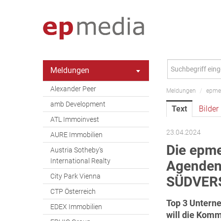
Meldungen
Alexander Peer
Meldungen
/
epme
amb Development
Text
Bilder
ATL Immoinvest
23.04.2024
AURE Immobilien
Die epm
Austria Sotheby's
International Realty
Agenden 
City Park Vienna
SÜDVER
CTP Österreich
Top 3 Untern
EDEX Immobilien
will die Komm