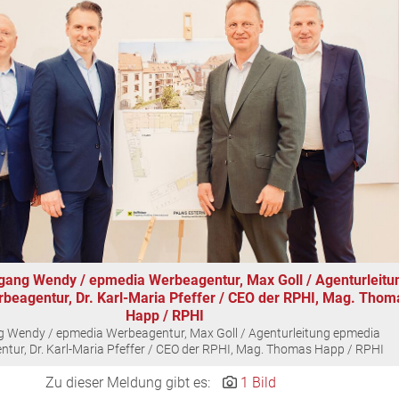
lfgang Wendy / epmedia Werbeagentur, Max Goll / Agenturleitu
beagentur, Dr. Karl-Maria Pfeffer / CEO der RPHI, Mag. Thom
Happ / RPHI
 Wendy / epmedia Werbeagentur, Max Goll / Agenturleitung epmedia
tur, Dr. Karl-Maria Pfeffer / CEO der RPHI, Mag. Thomas Happ / RPHI
Zu dieser Meldung gibt es:
1 Bild