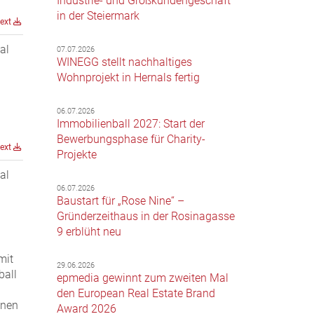
Industrie- und Großkundengeschäft
in der Steiermark
text
al
07.07.2026
WINEGG stellt nachhaltiges
Wohnprojekt in Hernals fertig
06.07.2026
Immobilienball 2027: Start der
Bewerbungsphase für Charity-
text
Projekte
al
06.07.2026
Baustart für „Rose Nine“ –
Gründerzeithaus in der Rosinagasse
9 erblüht neu
mit
29.06.2026
ball
epmedia gewinnt zum zweiten Mal
den European Real Estate Brand
onen
Award 2026