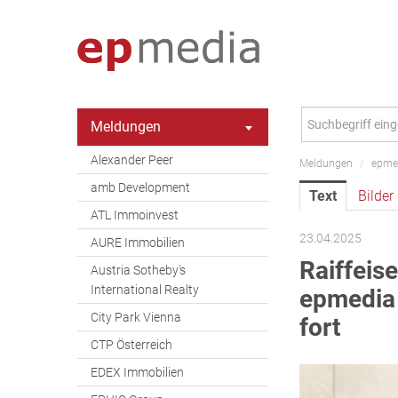
Meldungen
Alexander Peer
Meldungen
/
epme
amb Development
Text
Bilder
ATL Immoinvest
23.04.2025
AURE Immobilien
Raiffeis
Austria Sotheby's
International Realty
epmedia 
City Park Vienna
fort
CTP Österreich
EDEX Immobilien