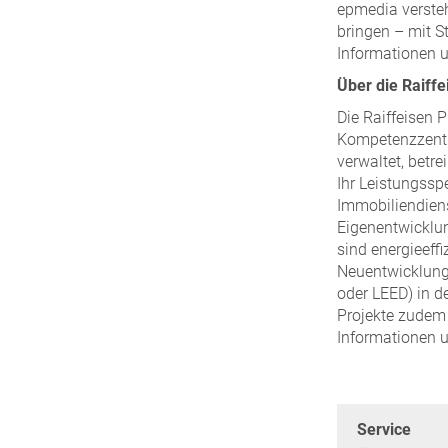
epmedia verste
bringen – mit 
Informationen u
Über die Raiffe
Die Raiffeisen P
Kompetenzzentru
verwaltet, betr
Ihr Leistungss
Immobiliendiens
Eigenentwicklun
sind energieeffi
Neuentwicklunge
oder LEED) in 
Projekte zudem 
Informationen u
Service