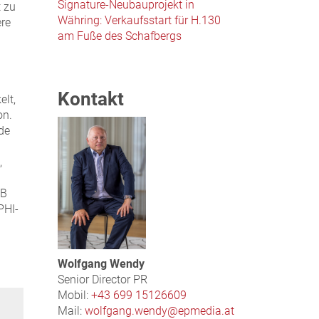
Signature-Neubauprojekt in
 zu
Währing: Verkaufsstart für H.130
re
am Fuße des Schafbergs
Kontakt
elt,
on.
de
,
NB
PHI-
Wolfgang Wendy
Senior Director PR
Mobil:
+43 699 15126609
Mail:
wolfgang.wendy@epmedia.at