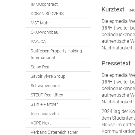
IMMOcontract
Kurztext
340
KOBAN SÜDVERS
Die epmedia Wer
MST Muhr
(RPHI) weiter b
ÖKO-Wohnbau
beeindruckende 
authentische We
PAYUCA
Nachhaltigkeit 
Raiffeisen Property Holding
International
Pressetext
Salon Real
Die epmedia Wer
Savoir Vivre Group
(RPHI) weiter b
Schwabenhaus
beeindruckende 
authentische We
STEUP Realitäten
Nachhaltigkeit 
STIX + Partner
2024 lag der K
teamneunzehn
dem Studentenw
VÖPE Next
House im dritte
Kommunikationsf
Verband Österreichischer