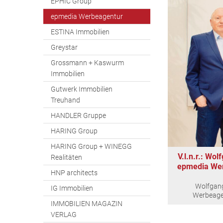
EPHIC Group
epmedia Werbeagentur
ESTINA Immobilien
Greystar
Grossmann + Kaswurm
Immobilien
Gutwerk Immobilien
Treuhand
HANDLER Gruppe
HARING Group
HARING Group + WINEGG
V.l.n.r.: Wo
Realitäten
epmedia Wer
HNP architects
Wolfgang
IG Immobilien
Werbeagen
IMMOBILIEN MAGAZIN
VERLAG