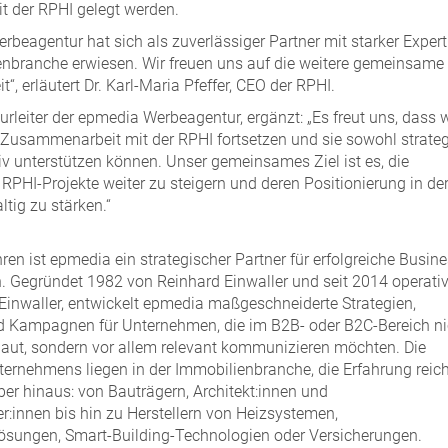
it der RPHI gelegt werden.
rbeagentur hat sich als zuverlässiger Partner mit starker Expert
enbranche erwiesen. Wir freuen uns auf die weitere gemeinsame
, erläutert Dr. Karl-Maria Pfeffer, CEO der RPHI.
urleiter der epmedia Werbeagentur, ergänzt: „Es freut uns, dass w
e Zusammenarbeit mit der RPHI fortsetzen und sie sowohl strate
iv unterstützen können. Unser gemeinsames Ziel ist es, die
 RPHI-Projekte weiter zu steigern und deren Positionierung in de
tig zu stärken.“
ren ist epmedia ein strategischer Partner für erfolgreiche Busine
 Gegründet 1982 von Reinhard Einwaller und seit 2014 operati
s Einwaller, entwickelt epmedia maßgeschneiderte Strategien,
d Kampagnen für Unternehmen, die im B2B- oder B2C-Bereich ni
laut, sondern vor allem relevant kommunizieren möchten. Die
ernehmens liegen in der Immobilienbranche, die Erfahrung reich
ber hinaus: von Bauträgern, Architekt:innen und
er:innen bis hin zu Herstellern von Heizsystemen,
ösungen, Smart-Building-Technologien oder Versicherungen.