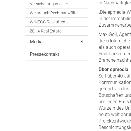
in Nachhaltigke
Versicherungsmakler
„Die epmedia We
Weinrauch Rechtsanwälte
in der Immobili
WINEGG Realitäten
Zusammenarbeit“
ZEHA Real Estate
Max Goll, Agent
die erfolgreich
Media
als auch operat
Sichtbarkeit der
Pressekontakt
Branche nachhal
Über epmedia
Seit über 40 Jah
Kommunikation.
geführt von Iri
Botschaften un
um jeden Preis 
Wurzeln des Unt
heute weit darü
Projektentwickl
Beschichtungsl