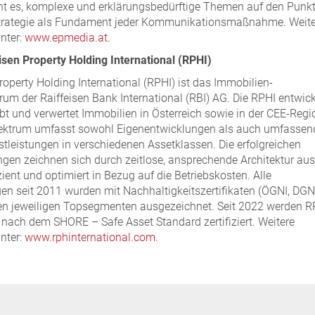
ht es, komplexe und erklärungsbedürftige Themen auf den Punkt
Strategie als Fundament jeder Kommunikationsmaßnahme. Weite
nter:
www.epmedia.at
.
isen Property Holding International (RPHI)
roperty Holding International (RPHI) ist das Immobilien-
m der Raiffeisen Bank International (RBI) AG. Die RPHI entwick
eibt und verwertet Immobilien in Österreich sowie in der CEE-Regi
pektrum umfasst sowohl Eigenentwicklungen als auch umfassen
tleistungen in verschiedenen Assetklassen. Die erfolgreichen
gen zeichnen sich durch zeitlose, ansprechende Architektur aus
zient und optimiert in Bezug auf die Betriebskosten. Alle
n seit 2011 wurden mit Nachhaltigkeitszertifikaten (ÖGNI, DG
den jeweiligen Topsegmenten ausgezeichnet. Seit 2022 werden R
nach dem SHORE – Safe Asset Standard zertifiziert. Weitere
nter:
www.rphinternational.com
.