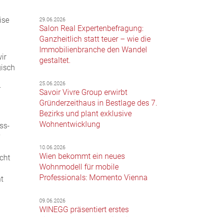
ise
29.06.2026
Salon Real Expertenbefragung:
Ganzheitlich statt teuer – wie die
Immobilienbranche den Wandel
ir
gestaltet.
gisch
25.06.2026
r
Savoir Vivre Group erwirbt
Gründerzeithaus in Bestlage des 7.
Bezirks und plant exklusive
Wohnentwicklung
ss-
v
10.06.2026
Wien bekommt ein neues
cht
Wohnmodell für mobile
Professionals: Momento Vienna
t
09.06.2026
WINEGG präsentiert erstes