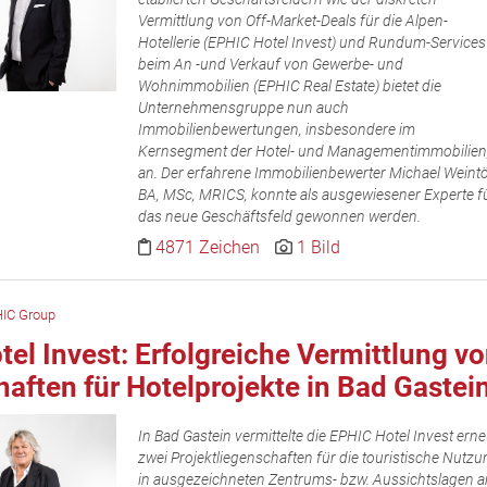
Vermittlung von Off-Market-Deals für die Alpen-
Hotellerie (EPHIC Hotel Invest) und Rundum-Services
beim An -und Verkauf von Gewerbe- und
Wohnimmobilien (EPHIC Real Estate) bietet die
Unternehmensgruppe nun auch
Immobilienbewertungen, insbesondere im
Kernsegment der Hotel- und Managementimmobilien
an. Der erfahrene Immobilienbewerter Michael Weintö
BA, MSc, MRICS, konnte als ausgewiesener Experte f
das neue Geschäftsfeld gewonnen werden.
4871 Zeichen
1 Bild
IC Group
el Invest: Erfolgreiche Vermittlung v
aften für Hotelprojekte in Bad Gastei
In Bad Gastein vermittelte die EPHIC Hotel Invest erne
zwei Projektliegenschaften für die touristische Nutzu
in ausgezeichneten Zentrums- bzw. Aussichtslagen a