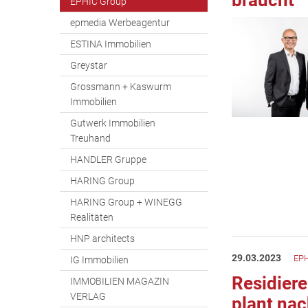
braucht
EPHIC Group
epmedia Werbeagentur
ESTINA Immobilien
Greystar
Grossmann + Kaswurm
Immobilien
Gutwerk Immobilien
Treuhand
HANDLER Gruppe
HARING Group
HARING Group + WINEGG
Realitäten
HNP architects
29.03.2023
EPH
IG Immobilien
Residiere
IMMOBILIEN MAGAZIN
VERLAG
plant na