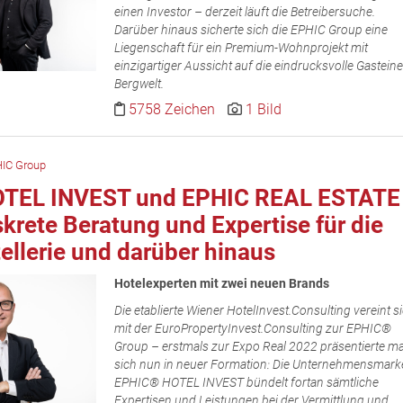
einen Investor – derzeit läuft die Betreibersuche.
Darüber hinaus sicherte sich die EPHIC Group eine
Liegenschaft für ein Premium-Wohnprojekt mit
einzigartiger Aussicht auf die eindrucksvolle Gasteine
Bergwelt.
5758 Zeichen
1 Bild
IC Group
OTEL INVEST und EPHIC REAL ESTATE
skrete Beratung und Expertise für die
ellerie und darüber hinaus
Hotelexperten mit zwei neuen Brands
Die etablierte Wiener HotelInvest.Consulting vereint s
mit der EuroPropertyInvest.Consulting zur EPHIC®
Group – erstmals zur Expo Real 2022 präsentierte m
sich nun in neuer Formation: Die Unternehmensmark
EPHIC® HOTEL INVEST bündelt fortan sämtliche
Expertisen und Leistungen bei der Vermittlung und