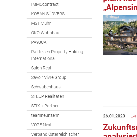
IMMOcontract
„Alpensin
KOBAN SÜDVERS
MST Muhr
ÖKO-Wohnbau
PAYUCA
Raiffeisen Property Holding
International
Salon Real
Savoir Vivre Group
Schwabenhaus
STEUP Realitäten
STIX + Partner
teamneunzehn
26.01.2023
EPH
VÖPE Next
Zukunftsm
Verband Österreichischer
analysier