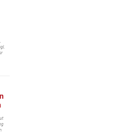
,
gl,
ür
on
n
ut
ng
n