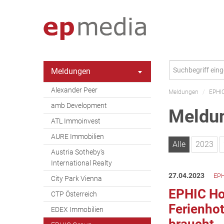
Meldungen
Alexander Peer
Meldungen
/
EPHI
amb Development
Meldun
ATL Immoinvest
AURE Immobilien
Alle
2023
Austria Sotheby's
International Realty
27.04.2023
EPH
City Park Vienna
EPHIC Hot
CTP Österreich
Ferienhot
EDEX Immobilien