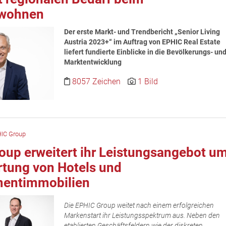
nwohnen
Der erste Markt- und Trendbericht „Senior Living
Austria 2023+“ im Auftrag von EPHIC Real Estate
liefert fundierte Einblicke in die Bevölkerungs- un
Marktentwicklung
8057 Zeichen
1 Bild
IC Group
oup erweitert ihr Leistungsangebot u
rtung von Hotels und
entimmobilien
Die EPHIC Group weitet nach einem erfolgreichen
Markenstart ihr Leistungsspektrum aus. Neben den
etablierten Geschäftsfeldern wie der diskreten