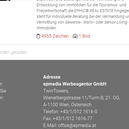
Entwicklung von Immobilien für die Tourismus- und
Freizeitwirtschaft, die EPHIC® REAL ESTATE hingege
steht für individuelle Beratung bei der Vermarktung u
Vermittlung von Gewerbe-, Wohn- oder Senior-Living-
Immobilien.
4955 Zeichen
1 Bild
urden geladen.
Adresse
en
epmedia Werbeagentur GmbH
Sie
TwinTowers,
n:
Wienerbergstrasse 11/Turm B, 21. OG,
A-1100 Wien, Österreich
Telefon:
+43/1/512 1616-0
Fax:
+43/1/512 1616-77
E-Mail:
office@epmedia.at