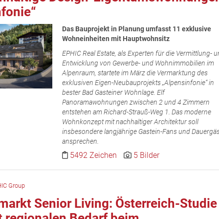
fonie“
Das Bauprojekt in Planung umfasst 11 exklusive
Wohneinheiten mit Hauptwohnsitz
EPHIC Real Estate, als Experten für die Vermittlung- 
Entwicklung von Gewerbe- und Wohnimmobilien im
Alpenraum, startete im März die Vermarktung des
exklusiven Eigen-Neubauprojekts „Alpensinfonie“ in
bester Bad Gasteiner Wohnlage. Elf
Panoramawohnungen zwischen 2 und 4 Zimmern
entstehen am Richard-Strauß-Weg 1. Das moderne
Wohnkonzept mit nachhaltiger Architektur soll
insbesondere langjährige Gastein-Fans und Dauergä
ansprechen.
5492 Zeichen
5 Bilder
IC Group
arkt Senior Living: Österreich-Studie
t regionalen Bedarf beim