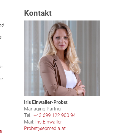
Kontakt
nd
e
e
ch
r
ie
Iris Einwaller-Probst
Managing Partner
Tel.:
+43 699 122 900 94
Mail:
Iris.Einwaller-
Probst@epmedia.at
n