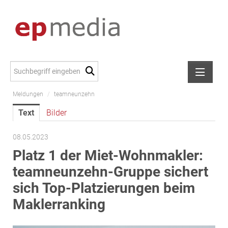
Meldungen
/
teamneunzehn
Meldungen
Text
Bilder
Alexander Peer
amb Development
08.05.2023
ATL Immoinvest
Platz 1 der Miet-Wohnmakler:
AURE Immobilien
teamneunzehn-Gruppe sichert
Austria Sotheby's International Realty
sich Top-Platzierungen beim
City Park Vienna
Maklerranking
CTP Österreich