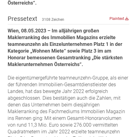
ZEHA Real Estate
Österreichs“.
Media
Pressetext
Plaintext
3108 Zeichen
Pressekontakt
Wien, 08.05.2023 – Im alljährigen großen
Maklerranking des Immobilien Magazins erzielte
teamneunzehn als Einzelunternehmen Platz 1 in der
Kategorie „Wohnen Miete“ sowie Platz 3 im am
Honorar bemessenen Gesamtranking „Die stärksten
Maklerunternehmen Österreichs“.
Die eigentümergeführte teamneunzehn-Gruppe, als einer
der führenden Immobilien-Gesamtdienstleister des
Landes, hat das bewegte Jahr 2022 erfolgreich
abgeschlossen. Dies bestätigen auch die Zahlen, mit
denen das Unternehmen beim diesjährigen
Maklerranking des Fachmediums Immobilien Magazin
ins Rennen ging: Mit einem Gesamt-Honorarvolumen
von rund 11,3 Mio. Euro sowie 276.000 vermittelten
Quadratmetern im Jahr 2022 erzielte teamneunzehn