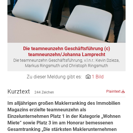
MST Muhr
ÖKO-Wohnbau
PAYUCA
Raiffeisen Property Holding International
Salon Real
Die teamneunzehn Geschäftsführung (c)
Savoir Vivre Group
teamneunzehn/Johanna Lamprecht
Die teamneunzehn Geschäftsführung, v.l.n.r.: Kevin Dzieza,
Schwabenhaus
Markus Ringsmuth und Christoph Ringsmuth
STEUP Realitäten
Zu dieser Meldung gibt es:
1 Bild
STIX + Partner
teamneunzehn
Kurztext
Plaintext
244 Zeichen
VÖPE Next
Im alljährigen großen Maklerranking des Immobilien
Verband Österreichischer Versicherungsmakler
Magazins erzielte teamneunzehn als
Weinrauch Rechtsanwälte
Einzelunternehmen Platz 1 in der Kategorie „Wohnen
Miete“ sowie Platz 3 im am Honorar bemessenen
WINEGG Realitäten
Gesamtranking „Die stärksten Maklerunternehmen