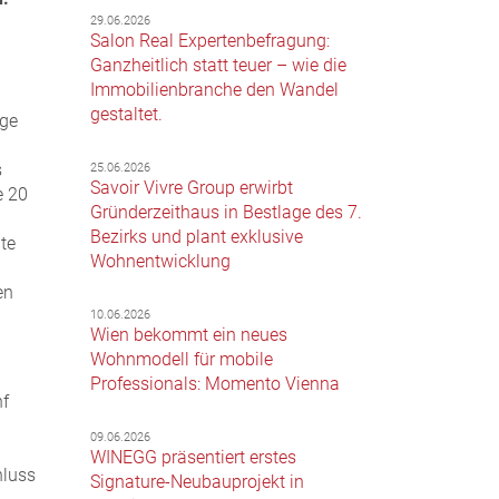
29.06.2026
Salon Real Expertenbefragung:
Ganzheitlich statt teuer – wie die
Immobilienbranche den Wandel
gestaltet.
ige
s
25.06.2026
Savoir Vivre Group erwirbt
e 20
Gründerzeithaus in Bestlage des 7.
Bezirks und plant exklusive
te
Wohnentwicklung
en
d
10.06.2026
Wien bekommt ein neues
Wohnmodell für mobile
Professionals: Momento Vienna
nf
09.06.2026
n
WINEGG präsentiert erstes
hluss
Signature-Neubauprojekt in