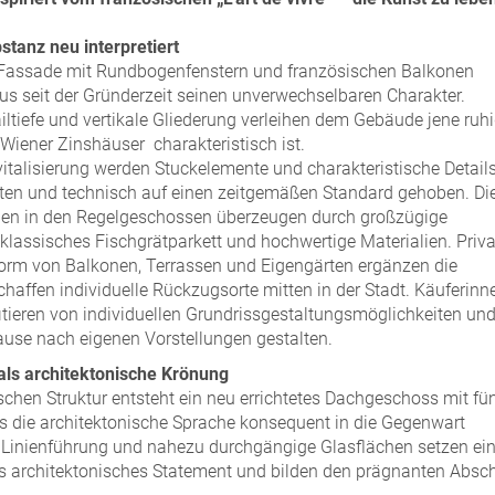
stanz neu interpretiert
e Fassade mit Rundbogenfenstern und französischen Balkonen
us seit der Gründerzeit seinen unverwechselbaren Charakter.
ailtiefe und vertikale Gliederung verleihen dem Gebäude jene ruh
 Wiener Zinshäuser charakteristisch ist.
italisierung werden Stuckelemente und charakteristische Detail
ten und technisch auf einen zeitgemäßen Standard gehoben. Di
n in den Regelgeschossen überzeugen durch großzügige
 klassisches Fischgrätparkett und hochwertige Materialien. Priva
Form von Balkonen, Terrassen und Eigengärten ergänzen die
chaffen individuelle Rückzugsorte mitten in der Stadt. Käuferinn
itieren von individuellen Grundrissgestaltungsmöglichkeiten un
use nach eigenen Vorstellungen gestalten.
ls architektonische Krönung
ischen Struktur entsteht ein neu errichtetes Dachgeschoss mit fü
 die architektonische Sprache konsequent in die Gegenwart
e Linienführung und nahezu durchgängige Glasflächen setzen ei
s architektonisches Statement und bilden den prägnanten Absc