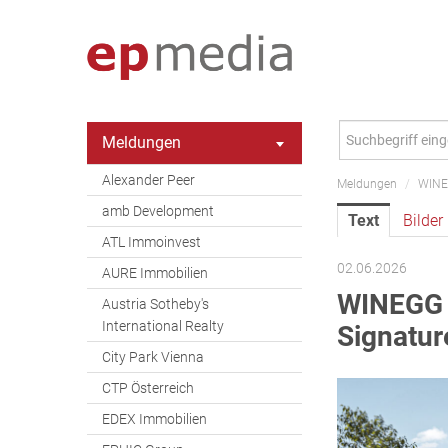
Meldungen
Alexander Peer
Meldungen
/
WINEG
amb Development
Text
Bilder
ATL Immoinvest
02.06.2026
AURE Immobilien
WINEGG 
Austria Sotheby's
International Realty
Signatur
City Park Vienna
CTP Österreich
EDEX Immobilien