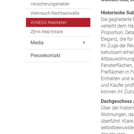
Versicherungsmakler
Historische Sub
Weinrauch Rechtsanwälte
Die gegliedert
WINEGG Realitäten
verleiht dem Ha
ZEHA Real Estate
Proportion, Det
Eleganz, die für
Media
Im Zuge der Rev
behutsam erhal
Pressekontakt
Altbauwohnunge
Fensterflächen,
Freiflächen in 
Einheiten und s
und Käufer prof
können ihr Zuha
Dachgeschoss a
Über der histor
Wohnungen, das
überführt. Klar
selbstbewusste