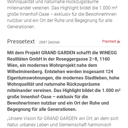
Wohnqualität und naturnahe Rückzugsräume
MST Muhr
miteinander vereinen. Das Highlight bildet die 1.000 m²
große Innenhof-Oase – exklusiv für die BewohnerInnen
ÖKO-Wohnbau
nutzbar und ein Ort der Ruhe und Begegnung für alle
PAYUCA
Generationen.
Raiffeisen Property Holding International
Pressetext
Salon Real
Plaintext
2887 Zeichen
Savoir Vivre Group
Mit dem Projekt GRAND GARDEN schafft die WINEGG
Schwabenhaus
Realitäten GmbH in der Roseggergasse 2–8, 1160
Wien, ein modernes Wohnprojekt nahe dem
STEUP Realitäten
Wilhelminenberg. Entstehen werden insgesamt 124
STIX + Partner
Eigentumswohnungen, die modernes Stadtleben, hohe
Wohnqualität und naturnahe Rückzugsräume
teamneunzehn
miteinander vereinen. Das Highlight bildet die 1.000 m²
VÖPE Next
große Innenhof-Oase – exklusiv für die
Verband Österreichischer Versicherungsmakler
BewohnerInnen nutzbar und ein Ort der Ruhe und
Begegnung für alle Generationen.
Weinrauch Rechtsanwälte
„Unsere Vision für GRAND GARDEN: ein Ort, an dem sich
WINEGG Realitäten
Natur, urbanes Leben und Gemeinschaft harmonisch