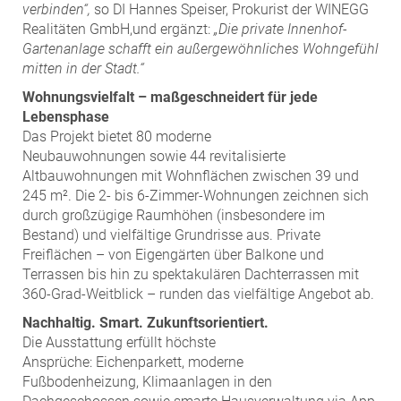
ZEHA Real Estate
verbinden“,
so DI Hannes Speiser, Prokurist der WINEGG
Realitäten GmbH,und ergänzt:
„Die private Innenhof-
Media
Gartenanlage schafft ein außergewöhnliches Wohngefühl
mitten in der Stadt.“
Pressekontakt
Wohnungsvielfalt – maßgeschneidert für jede
Lebensphase
Das Projekt bietet 80 moderne
Neubauwohnungen sowie 44 revitalisierte
Altbauwohnungen mit Wohnflächen zwischen 39 und
245 m². Die 2- bis 6-Zimmer-Wohnungen zeichnen sich
durch großzügige Raumhöhen (insbesondere im
Bestand) und vielfältige Grundrisse aus. Private
Freiflächen – von Eigengärten über Balkone und
Terrassen bis hin zu spektakulären Dachterrassen mit
360-Grad-Weitblick – runden das vielfältige Angebot ab.
Nachhaltig. Smart. Zukunftsorientiert.
Die Ausstattung erfüllt höchste
Ansprüche: Eichenparkett, moderne
Fußbodenheizung, Klimaanlagen in den