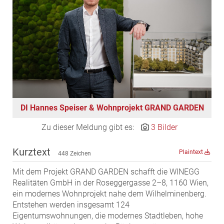
EDEX Immobilien
EPHIC Group
epmedia Werbeagentur
ESTINA Immobilien
Greystar
Grossmann + Kaswurm Immobilien
Gutwerk Immobilien Treuhand
DI Hannes Speiser & Wohnprojekt GRAND GARDEN
HANDLER Gruppe
HARING Group
Zu dieser Meldung gibt es:
3 Bilder
HARING Group + WINEGG Realitäten
Kurztext
Plaintext
448 Zeichen
HNP architects
IG Immobilien
Mit dem Projekt GRAND GARDEN schafft die WINEGG
Realitäten GmbH in der Roseggergasse 2–8, 1160 Wien,
IMMOBILIEN MAGAZIN VERLAG
ein modernes Wohnprojekt nahe dem Wilhelminenberg.
IMMOcontract
Entstehen werden insgesamt 124
Eigentumswohnungen, die modernes Stadtleben, hohe
KOBAN SÜDVERS