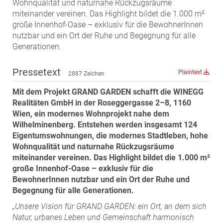
Wohnqualität und naturnahe Rückzugsräume
MST Muhr
miteinander vereinen. Das Highlight bildet die 1.000 m²
große Innenhof-Oase – exklusiv für die BewohnerInnen
ÖKO-Wohnbau
nutzbar und ein Ort der Ruhe und Begegnung für alle
PAYUCA
Generationen.
Raiffeisen Property Holding International
Pressetext
Salon Real
Plaintext
2887 Zeichen
Savoir Vivre Group
Mit dem Projekt GRAND GARDEN schafft die WINEGG
Schwabenhaus
Realitäten GmbH in der Roseggergasse 2–8, 1160
Wien, ein modernes Wohnprojekt nahe dem
STEUP Realitäten
Wilhelminenberg. Entstehen werden insgesamt 124
STIX + Partner
Eigentumswohnungen, die modernes Stadtleben, hohe
Wohnqualität und naturnahe Rückzugsräume
teamneunzehn
miteinander vereinen. Das Highlight bildet die 1.000 m²
VÖPE Next
große Innenhof-Oase – exklusiv für die
Verband Österreichischer Versicherungsmakler
BewohnerInnen nutzbar und ein Ort der Ruhe und
Begegnung für alle Generationen.
Weinrauch Rechtsanwälte
„Unsere Vision für GRAND GARDEN: ein Ort, an dem sich
WINEGG Realitäten
Natur, urbanes Leben und Gemeinschaft harmonisch