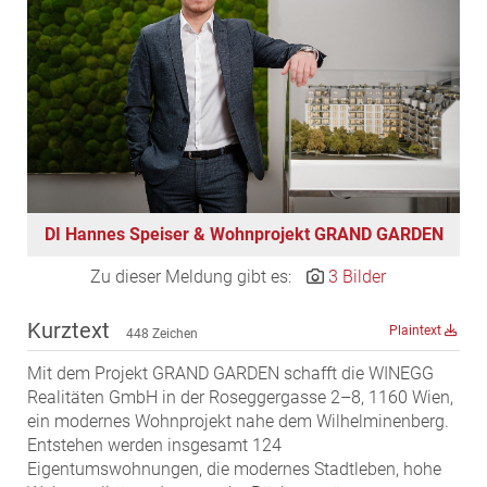
EDEX Immobilien
EPHIC Group
epmedia Werbeagentur
ESTINA Immobilien
Greystar
Grossmann + Kaswurm Immobilien
Gutwerk Immobilien Treuhand
DI Hannes Speiser & Wohnprojekt GRAND GARDEN
HANDLER Gruppe
HARING Group
Zu dieser Meldung gibt es:
3 Bilder
HARING Group + WINEGG Realitäten
Kurztext
Plaintext
448 Zeichen
HNP architects
IG Immobilien
Mit dem Projekt GRAND GARDEN schafft die WINEGG
Realitäten GmbH in der Roseggergasse 2–8, 1160 Wien,
IMMOBILIEN MAGAZIN VERLAG
ein modernes Wohnprojekt nahe dem Wilhelminenberg.
IMMOcontract
Entstehen werden insgesamt 124
Eigentumswohnungen, die modernes Stadtleben, hohe
KOBAN SÜDVERS