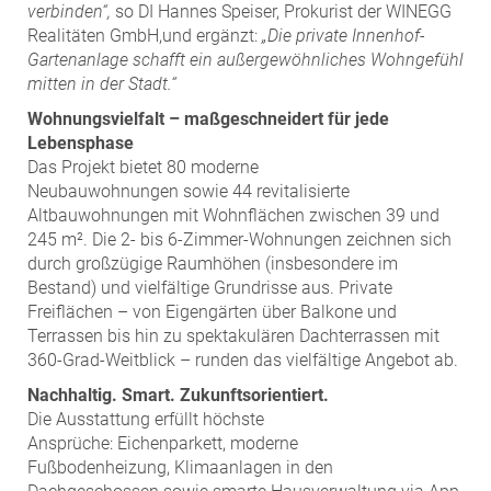
ZEHA Real Estate
verbinden“,
so DI Hannes Speiser, Prokurist der WINEGG
Realitäten GmbH,und ergänzt:
„Die private Innenhof-
Media
Gartenanlage schafft ein außergewöhnliches Wohngefühl
mitten in der Stadt.“
Pressekontakt
Wohnungsvielfalt – maßgeschneidert für jede
Lebensphase
Das Projekt bietet 80 moderne
Neubauwohnungen sowie 44 revitalisierte
Altbauwohnungen mit Wohnflächen zwischen 39 und
245 m². Die 2- bis 6-Zimmer-Wohnungen zeichnen sich
durch großzügige Raumhöhen (insbesondere im
Bestand) und vielfältige Grundrisse aus. Private
Freiflächen – von Eigengärten über Balkone und
Terrassen bis hin zu spektakulären Dachterrassen mit
360-Grad-Weitblick – runden das vielfältige Angebot ab.
Nachhaltig. Smart. Zukunftsorientiert.
Die Ausstattung erfüllt höchste
Ansprüche: Eichenparkett, moderne
Fußbodenheizung, Klimaanlagen in den