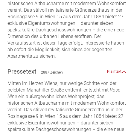
historischen Altbaucharme mit modernem Wohnkomfort
MST Muhr
vereint. Das stilvoll revitalisierte Gründerzeithaus in der
ÖKO-Wohnbau
Rosinagasse 9 in Wien 15 aus dem Jahr 1884 bietet 27
exklusive Eigentumswohnungen – darunter sieben
PAYUCA
spektakuläre Dachgeschosswohnungen – die eine neue
Raiffeisen Property Holding International
Dimension des urbanen Lebens eröffnen. Der
Salon Real
Verkaufsstart ist dieser Tage erfolgt. Interessierte haben
ab sofort die Möglichkeit, sich eines der begehrten
Savoir Vivre Group
Apartments zu sichern.
Schwabenhaus
STEUP Realitäten
Pressetext
Plaintext
2887 Zeichen
STIX + Partner
Mitten im Herzen Wiens, nur wenige Schritte von der
teamneunzehn
belebten Mariahilfer Straße entfernt, entsteht mit
Rose
Nine
ein außergewöhnliches Wohnprojekt, das
VÖPE Next
historischen Altbaucharme mit modernem Wohnkomfort
Verband Österreichischer Versicherungsmakler
vereint. Das stilvoll revitalisierte Gründerzeithaus in der
Rosinagasse 9 in Wien 15 aus dem Jahr 1884 bietet 27
Weinrauch Rechtsanwälte
exklusive Eigentumswohnungen – darunter sieben
WINEGG Realitäten
spektakuläre Dachgeschosswohnungen – die eine neue