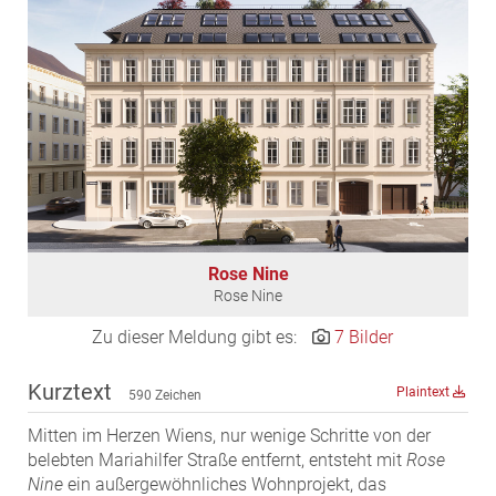
EDEX Immobilien
EPHIC Group
epmedia Werbeagentur
ESTINA Immobilien
Greystar
Grossmann + Kaswurm Immobilien
Gutwerk Immobilien Treuhand
HANDLER Gruppe
Rose Nine
HARING Group
Rose Nine
HARING Group + WINEGG Realitäten
Zu dieser Meldung gibt es:
7 Bilder
HNP architects
IG Immobilien
Kurztext
Plaintext
590 Zeichen
IMMOBILIEN MAGAZIN VERLAG
Mitten im Herzen Wiens, nur wenige Schritte von der
IMMOcontract
belebten Mariahilfer Straße entfernt, entsteht mit
Rose
KOBAN SÜDVERS
Nine
ein außergewöhnliches Wohnprojekt, das