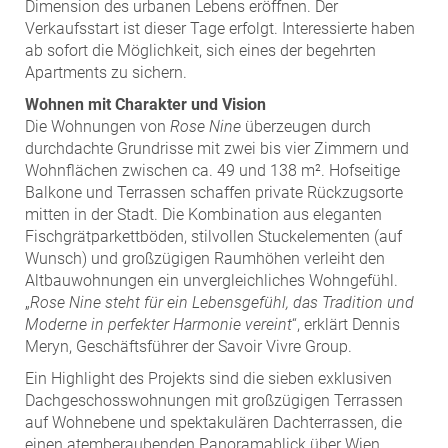
ZEHA Real Estate
Dimension des urbanen Lebens eröffnen. Der
Verkaufsstart ist dieser Tage erfolgt. Interessierte haben
Media
ab sofort die Möglichkeit, sich eines der begehrten
Apartments zu sichern.
Pressekontakt
Wohnen mit Charakter und Vision
Die Wohnungen von
Rose Nine
überzeugen durch
durchdachte Grundrisse mit zwei bis vier Zimmern und
Wohnflächen zwischen ca. 49 und 138 m². Hofseitige
Balkone und Terrassen schaffen private Rückzugsorte
mitten in der Stadt. Die Kombination aus eleganten
Fischgrätparkettböden, stilvollen Stuckelementen (auf
Wunsch) und großzügigen Raumhöhen verleiht den
Altbauwohnungen ein unvergleichliches Wohngefühl.
„
Rose Nine steht für ein Lebensgefühl, das Tradition und
Moderne in perfekter Harmonie vereint
“, erklärt Dennis
Meryn, Geschäftsführer der Savoir Vivre Group.
Ein Highlight des Projekts sind die sieben exklusiven
Dachgeschosswohnungen mit großzügigen Terrassen
auf Wohnebene und spektakulären Dachterrassen, die
einen atemberaubenden Panoramablick über Wien