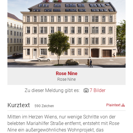
EDEX Immobilien
EPHIC Group
epmedia Werbeagentur
ESTINA Immobilien
Greystar
Grossmann + Kaswurm Immobilien
Gutwerk Immobilien Treuhand
HANDLER Gruppe
Rose Nine
HARING Group
Rose Nine
HARING Group + WINEGG Realitäten
Zu dieser Meldung gibt es:
7 Bilder
HNP architects
IG Immobilien
Kurztext
Plaintext
590 Zeichen
IMMOBILIEN MAGAZIN VERLAG
Mitten im Herzen Wiens, nur wenige Schritte von der
IMMOcontract
belebten Mariahilfer Straße entfernt, entsteht mit
Rose
KOBAN SÜDVERS
Nine
ein außergewöhnliches Wohnprojekt, das