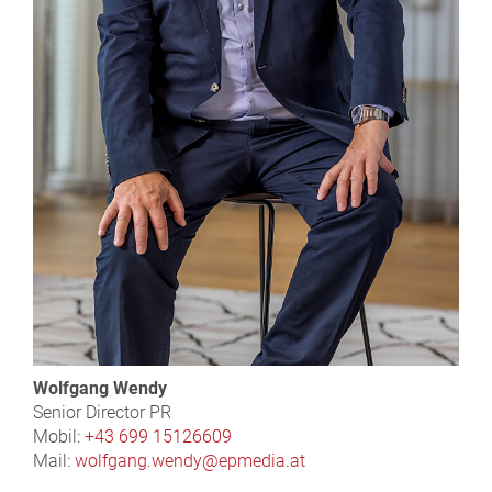
Wolfgang Wendy
Senior Director PR
Mobil:
+43 699 15126609
Mail:
wolfgang.wendy@epmedia.at