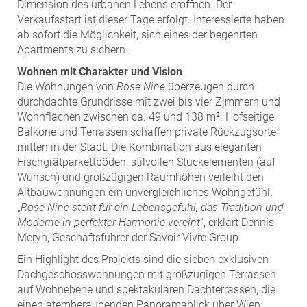
ZEHA Real Estate
Dimension des urbanen Lebens eröffnen. Der
Verkaufsstart ist dieser Tage erfolgt. Interessierte haben
Media
ab sofort die Möglichkeit, sich eines der begehrten
Apartments zu sichern.
Pressekontakt
Wohnen mit Charakter und Vision
Die Wohnungen von
Rose Nine
überzeugen durch
durchdachte Grundrisse mit zwei bis vier Zimmern und
Wohnflächen zwischen ca. 49 und 138 m². Hofseitige
Balkone und Terrassen schaffen private Rückzugsorte
mitten in der Stadt. Die Kombination aus eleganten
Fischgrätparkettböden, stilvollen Stuckelementen (auf
Wunsch) und großzügigen Raumhöhen verleiht den
Altbauwohnungen ein unvergleichliches Wohngefühl.
„
Rose Nine steht für ein Lebensgefühl, das Tradition und
Moderne in perfekter Harmonie vereint
“, erklärt Dennis
Meryn, Geschäftsführer der Savoir Vivre Group.
Ein Highlight des Projekts sind die sieben exklusiven
Dachgeschosswohnungen mit großzügigen Terrassen
auf Wohnebene und spektakulären Dachterrassen, die
einen atemberaubenden Panoramablick über Wien