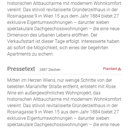
historischen Altbaucharme mit modernem Wohnkomfort
MST Muhr
vereint. Das stilvoll revitalisierte Gründerzeithaus in der
ÖKO-Wohnbau
Rosinagasse 9 in Wien 15 aus dem Jahr 1884 bietet 27
exklusive Eigentumswohnungen – darunter sieben
PAYUCA
spektakuläre Dachgeschosswohnungen – die eine neue
Raiffeisen Property Holding International
Dimension des urbanen Lebens eröffnen. Der
Salon Real
Verkaufsstart ist dieser Tage erfolgt. Interessierte haben
ab sofort die Möglichkeit, sich eines der begehrten
Savoir Vivre Group
Apartments zu sichern.
Schwabenhaus
STEUP Realitäten
Pressetext
Plaintext
2887 Zeichen
STIX + Partner
Mitten im Herzen Wiens, nur wenige Schritte von der
teamneunzehn
belebten Mariahilfer Straße entfernt, entsteht mit
Rose
Nine
ein außergewöhnliches Wohnprojekt, das
VÖPE Next
historischen Altbaucharme mit modernem Wohnkomfort
Verband Österreichischer Versicherungsmakler
vereint. Das stilvoll revitalisierte Gründerzeithaus in der
Rosinagasse 9 in Wien 15 aus dem Jahr 1884 bietet 27
Weinrauch Rechtsanwälte
exklusive Eigentumswohnungen – darunter sieben
WINEGG Realitäten
spektakuläre Dachgeschosswohnungen – die eine neue