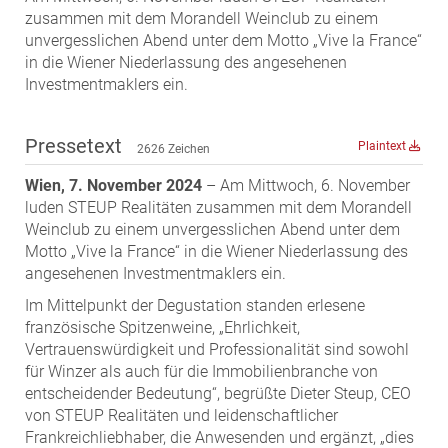
zusammen mit dem Morandell Weinclub zu einem
MST Muhr
unvergesslichen Abend unter dem Motto „Vive la France“
ÖKO-Wohnbau
in die Wiener Niederlassung des angesehenen
PAYUCA
Investmentmaklers ein.
Raiffeisen Property Holding International
Pressetext
Salon Real
Plaintext
2626 Zeichen
Savoir Vivre Group
Wien, 7. November 2024
– Am Mittwoch, 6. November
Schwabenhaus
luden STEUP Realitäten zusammen mit dem Morandell
Weinclub zu einem unvergesslichen Abend unter dem
STEUP Realitäten
Motto „Vive la France“ in die Wiener Niederlassung des
STIX + Partner
angesehenen Investmentmaklers ein.
teamneunzehn
Im Mittelpunkt der Degustation standen erlesene
französische Spitzenweine, „Ehrlichkeit,
VÖPE Next
Vertrauenswürdigkeit und Professionalität sind sowohl
Verband Österreichischer Versicherungsmakler
für Winzer als auch für die Immobilienbranche von
Weinrauch Rechtsanwälte
entscheidender Bedeutung“, begrüßte Dieter Steup, CEO
von STEUP Realitäten und leidenschaftlicher
WINEGG Realitäten
Frankreichliebhaber, die Anwesenden und ergänzt, „dies