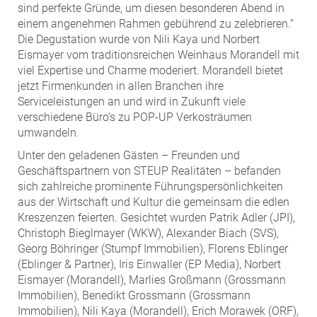
ZEHA Real Estate
sind perfekte Gründe, um diesen besonderen Abend in
einem angenehmen Rahmen gebührend zu zelebrieren.“
Media
Die Degustation wurde von Nili Kaya und Norbert
Eismayer vom traditionsreichen Weinhaus Morandell mit
Pressekontakt
viel Expertise und Charme moderiert. Morandell bietet
jetzt Firmenkunden in allen Branchen ihre
Serviceleistungen an und wird in Zukunft viele
verschiedene Büro’s zu POP-UP Verkosträumen
umwandeln.
Unter den geladenen Gästen – Freunden und
Geschäftspartnern von STEUP Realitäten – befanden
sich zahlreiche prominente Führungspersönlichkeiten
aus der Wirtschaft und Kultur die gemeinsam die edlen
Kreszenzen feierten. Gesichtet wurden Patrik Adler (JPI),
Christoph Bieglmayer (WKW), Alexander Biach (SVS),
Georg Böhringer (Stumpf Immobilien), Florens Eblinger
(Eblinger & Partner), Iris Einwaller (EP Media), Norbert
Eismayer (Morandell), Marlies Großmann (Grossmann
Immobilien), Benedikt Grossmann (Grossmann
Immobilien), Nili Kaya (Morandell), Erich Morawek (ORF),