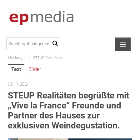
Meldungen
/
STEUP Realitäten
Meldungen
Text
Bilder
Alexander Peer
amb Development
06.11.2024
ATL Immoinvest
STEUP Realitäten begrüßte mit
AURE Immobilien
„Vive la France“ Freunde und
Austria Sotheby's International Realty
Partner des Hauses zur
City Park Vienna
exklusiven Weindegustation.
CTP Österreich