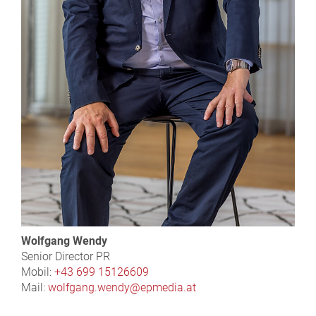
Wolfgang Wendy
Senior Director PR
Mobil:
+43 699 15126609
Mail:
wolfgang.wendy@epmedia.at