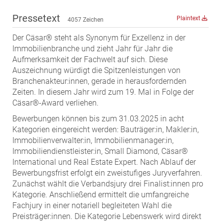
ZEHA Real Estate
Pressetext
Plaintext
Media
4057 Zeichen
Der Cäsar® steht als Synonym für Exzellenz in der
Pressekontakt
Immobilienbranche und zieht Jahr für Jahr die
Aufmerksamkeit der Fachwelt auf sich. Diese
Auszeichnung würdigt die Spitzenleistungen von
Branchenakteur:innen, gerade in herausfordernden
Zeiten. In diesem Jahr wird zum 19. Mal in Folge der
Cäsar®-Award verliehen.
Bewerbungen können bis zum 31.03.2025 in acht
Kategorien eingereicht werden: Bauträger:in, Makler:in,
Immobilienverwalter:in, Immobilienmanager:in,
Immobiliendienstleister:in, Small Diamond, Cäsar®
International und Real Estate Expert. Nach Ablauf der
Bewerbungsfrist erfolgt ein zweistufiges Juryverfahren.
Zunächst wählt die Verbandsjury drei Finalist:innen pro
Kategorie. Anschließend ermittelt die umfangreiche
Fachjury in einer notariell begleiteten Wahl die
Preisträger:innen. Die Kategorie Lebenswerk wird direkt