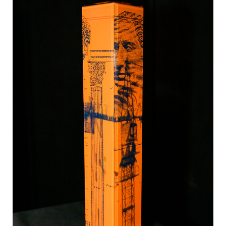
EDEX Immobilien
EPHIC Group
epmedia Werbeagentur
ESTINA Immobilien
Greystar
Grossmann + Kaswurm Immobilien
Gutwerk Immobilien Treuhand
HANDLER Gruppe
HARING Group
HARING Group + WINEGG Realitäten
HNP architects
IG Immobilien
IMMOBILIEN MAGAZIN VERLAG
IMMOcontract
KOBAN SÜDVERS