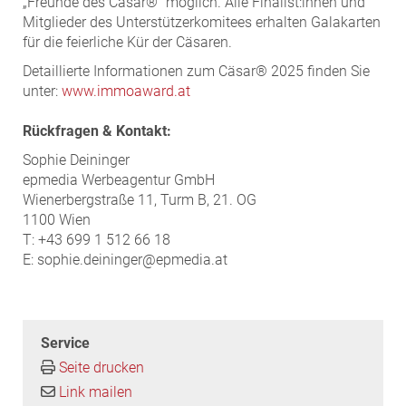
„Freunde des Cäsar®“ möglich. Alle Finalist:innen und
Mitglieder des Unterstützerkomitees erhalten Galakarten
für die feierliche Kür der Cäsaren.
Detaillierte Informationen zum Cäsar® 2025 finden Sie
unter:
www.immoaward.at
Rückfragen & Kontakt:
Sophie Deininger
epmedia Werbeagentur GmbH
Wienerbergstraße 11, Turm B, 21. OG
1100 Wien
T: +43 699 1 512 66 18
E: sophie.deininger@epmedia.at
Service
Seite drucken
Link mailen