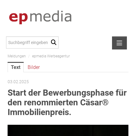
Meldungen
/
epmedia Werbeagentur
Meldungen
Text
Bilder
Alexander Peer
amb Development
03.02.2025
ATL Immoinvest
Start der Bewerbungsphase für
AURE Immobilien
den renommierten Cäsar®
Austria Sotheby's International Realty
Immobilienpreis.
City Park Vienna
CTP Österreich