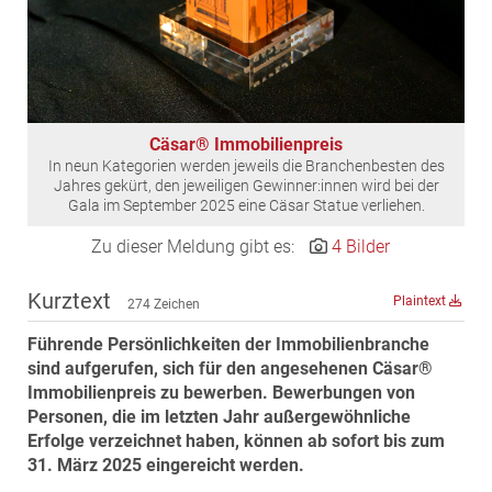
MST Muhr
ÖKO-Wohnbau
PAYUCA
Raiffeisen Property Holding International
Cäsar® Immobilienpreis
Salon Real
In neun Kategorien werden jeweils die Branchenbesten des
Jahres gekürt, den jeweiligen Gewinner:innen wird bei der
Savoir Vivre Group
Gala im September 2025 eine Cäsar Statue verliehen.
Schwabenhaus
Zu dieser Meldung gibt es:
4 Bilder
STEUP Realitäten
STIX + Partner
Kurztext
Plaintext
274 Zeichen
teamneunzehn
Führende Persönlichkeiten der Immobilienbranche
VÖPE Next
sind aufgerufen, sich für den angesehenen Cäsar®
Immobilienpreis zu bewerben. Bewerbungen von
Verband Österreichischer Versicherungsmakler
Personen, die im letzten Jahr außergewöhnliche
Weinrauch Rechtsanwälte
Erfolge verzeichnet haben, können ab sofort bis zum
WINEGG Realitäten
31. März 2025 eingereicht werden.