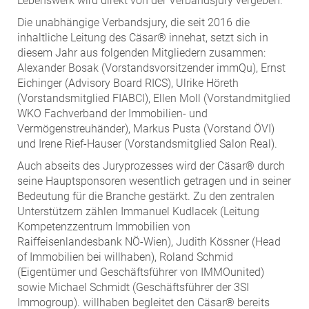
Lebenswerk wird direkt von der Verbandsjury vergeben.
Die unabhängige Verbandsjury, die seit 2016 die
inhaltliche Leitung des Cäsar® innehat, setzt sich in
diesem Jahr aus folgenden Mitgliedern zusammen:
Alexander Bosak (Vorstandsvorsitzender immQu), Ernst
Eichinger (Advisory Board RICS), Ulrike Höreth
(Vorstandsmitglied FIABCI), Ellen Moll (Vorstandmitglied
WKO Fachverband der Immobilien- und
Vermögenstreuhänder), Markus Pusta (Vorstand ÖVI)
und Irene Rief-Hauser (Vorstandsmitglied Salon Real).
Auch abseits des Juryprozesses wird der Cäsar® durch
seine Hauptsponsoren wesentlich getragen und in seiner
Bedeutung für die Branche gestärkt. Zu den zentralen
Unterstützern zählen Immanuel Kudlacek (Leitung
Kompetenzzentrum Immobilien von
Raiffeisenlandesbank NÖ-Wien), Judith Kössner (Head
of Immobilien bei willhaben), Roland Schmid
(Eigentümer und Geschäftsführer von IMMOunited)
sowie Michael Schmidt (Geschäftsführer der 3SI
Immogroup). willhaben begleitet den Cäsar® bereits