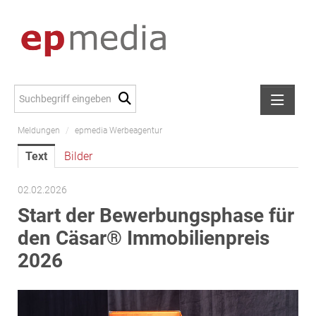
Meldungen
/
epmedia Werbeagentur
Meldungen
Text
Bilder
Alexander Peer
amb Development
02.02.2026
ATL Immoinvest
Start der Bewerbungsphase für
AURE Immobilien
den Cäsar® Immobilienpreis
Austria Sotheby's International Realty
2026
City Park Vienna
CTP Österreich