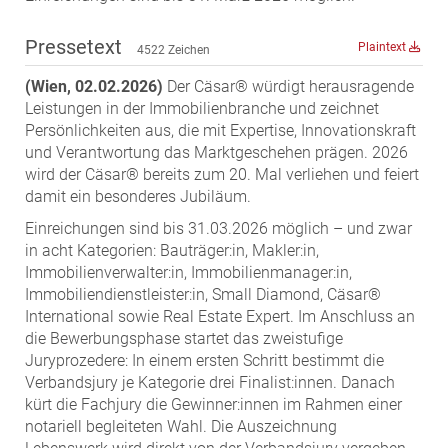
ZEHA Real Estate
Media
Pressetext
Plaintext
4522 Zeichen
Pressekontakt
(Wien, 02.02.2026)
Der Cäsar® würdigt herausragende
Leistungen in der Immobilienbranche und zeichnet
Persönlichkeiten aus, die mit Expertise, Innovationskraft
und Verantwortung das Marktgeschehen prägen. 2026
wird der Cäsar® bereits zum 20. Mal verliehen und feiert
damit ein besonderes Jubiläum.
Einreichungen sind bis 31.03.2026 möglich – und zwar
in acht Kategorien: Bauträger:in, Makler:in,
Immobilienverwalter:in, Immobilienmanager:in,
Immobiliendienstleister:in, Small Diamond, Cäsar®
International sowie Real Estate Expert. Im Anschluss an
die Bewerbungsphase startet das zweistufige
Juryprozedere: In einem ersten Schritt bestimmt die
Verbandsjury je Kategorie drei Finalist:innen. Danach
kürt die Fachjury die Gewinner:innen im Rahmen einer
notariell begleiteten Wahl. Die Auszeichnung