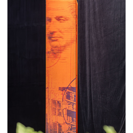
EDEX Immobilien
EPHIC Group
epmedia Werbeagentur
ESTINA Immobilien
Greystar
Grossmann + Kaswurm Immobilien
Gutwerk Immobilien Treuhand
HANDLER Gruppe
HARING Group
HARING Group + WINEGG Realitäten
HNP architects
IG Immobilien
IMMOBILIEN MAGAZIN VERLAG
IMMOcontract
KOBAN SÜDVERS