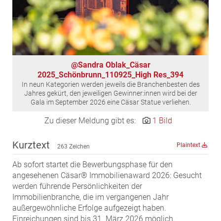
MST Muhr
ÖKO-Wohnbau
PAYUCA
Raiffeisen Property Holding International
@Sandra Oblak_Cäsar
Salon Real
2025_Schönbrunn_110925_High Res_394
In neun Kategorien werden jeweils die Branchenbesten des
Savoir Vivre Group
Jahres gekürt, den jeweiligen Gewinner:innen wird bei der
Schwabenhaus
Gala im September 2026 eine Cäsar Statue verliehen.
STEUP Realitäten
Zu dieser Meldung gibt es:
1 Bild
STIX + Partner
Kurztext
Plaintext
teamneunzehn
263 Zeichen
VÖPE Next
Ab sofort startet die Bewerbungsphase für den
angesehenen Cäsar® Immobilienaward 2026: Gesucht
Verband Österreichischer Versicherungsmakler
werden führende Persönlichkeiten der
Weinrauch Rechtsanwälte
Immobilienbranche, die im vergangenen Jahr
außergewöhnliche Erfolge aufgezeigt haben.
WINEGG Realitäten
Einreichungen sind bis 31. März 2026 möglich.