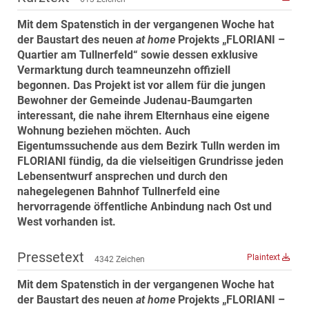
MST Muhr
Mit dem Spatenstich in der vergangenen Woche hat
ÖKO-Wohnbau
der Baustart des neuen
at home
Projekts „FLORIANI –
Quartier am Tullnerfeld“ sowie dessen exklusive
PAYUCA
Vermarktung durch teamneunzehn offiziell
Raiffeisen Property Holding International
begonnen.
Das Projekt ist vor allem für die jungen
Salon Real
Bewohner der Gemeinde Judenau-Baumgarten
interessant, die nahe ihrem Elternhaus eine eigene
Savoir Vivre Group
Wohnung beziehen möchten. Auch
Schwabenhaus
Eigentumssuchende aus dem Bezirk Tulln werden im
FLORIANI fündig, da die vielseitigen Grundrisse jeden
STEUP Realitäten
Lebensentwurf ansprechen und durch den
STIX + Partner
nahegelegenen Bahnhof Tullnerfeld eine
teamneunzehn
hervorragende öffentliche Anbindung nach Ost und
West vorhanden ist.
VÖPE Next
Verband Österreichischer Versicherungsmakler
Pressetext
Plaintext
4342 Zeichen
Weinrauch Rechtsanwälte
Mit dem Spatenstich in der vergangenen Woche hat
WINEGG Realitäten
der Baustart des neuen
at home
Projekts „FLORIANI –