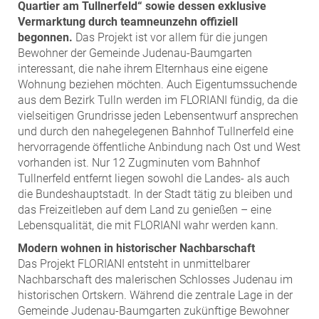
ZEHA Real Estate
Quartier am Tullnerfeld“ sowie dessen exklusive
Vermarktung durch teamneunzehn offiziell
Media
begonnen.
Das Projekt ist vor allem für die jungen
Bewohner der Gemeinde Judenau-Baumgarten
Pressekontakt
interessant, die nahe ihrem Elternhaus eine eigene
Wohnung beziehen möchten. Auch Eigentumssuchende
aus dem Bezirk Tulln werden im FLORIANI fündig, da die
vielseitigen Grundrisse jeden Lebensentwurf ansprechen
und durch den nahegelegenen Bahnhof Tullnerfeld eine
hervorragende öffentliche Anbindung nach Ost und West
vorhanden ist. Nur 12 Zugminuten vom Bahnhof
Tullnerfeld entfernt liegen sowohl die Landes- als auch
die Bundeshauptstadt. In der Stadt tätig zu bleiben und
das Freizeitleben auf dem Land zu genießen – eine
Lebensqualität, die mit FLORIANI wahr werden kann.
Modern wohnen in historischer Nachbarschaft
Das Projekt FLORIANI entsteht in unmittelbarer
Nachbarschaft des malerischen Schlosses Judenau im
historischen Ortskern. Während die zentrale Lage in der
Gemeinde Judenau-Baumgarten zukünftige Bewohner