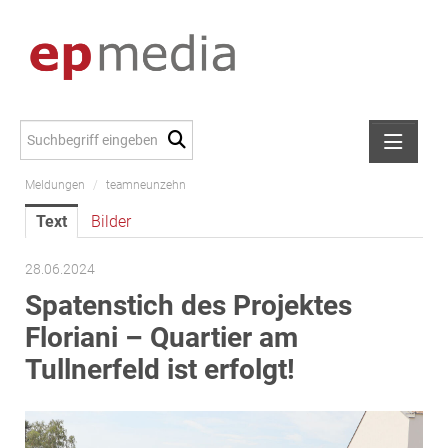
Meldungen
/
teamneunzehn
Meldungen
Text
Bilder
Alexander Peer
amb Development
28.06.2024
ATL Immoinvest
Spatenstich des Projektes
AURE Immobilien
Floriani – Quartier am
Austria Sotheby's International Realty
Tullnerfeld ist erfolgt!
City Park Vienna
CTP Österreich