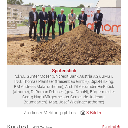
EDEX Immobilien
EPHIC Group
epmedia Werbeagentur
ESTINA Immobilien
Greystar
Grossmann + Kaswurm Immobilien
Gutwerk Immobilien Treuhand
HANDLER Gruppe
Spatenstich
HARING Group
V.l.n.r.: Günter Moser (Unicredit Bank Austria AG), BMST.
HARING Group + WINEGG Realitäten
ING. Thomas Planitzer (traisenbau GmbH), Dipl.-HTL-Ing.
BM Andreas Malai (athome), Arch DI Alexander Hießböck
HNP architects
(athome), DI Roman Drbusek (goya GmbH), Bürgermeister
Georg Hagl (Bürgermeister Gemeinde Judenau-
IG Immobilien
Baumgarten), Mag. Josef Wiesinger (athome)
IMMOBILIEN MAGAZIN VERLAG
Zu dieser Meldung gibt es:
3 Bilder
IMMOcontract
KOBAN SÜDVERS
Kurztext
Plaintext
613 Zeichen