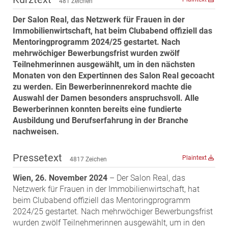
481 Zeichen
MST Muhr
Der Salon Real, das Netzwerk für Frauen in der
ÖKO-Wohnbau
Immobilienwirtschaft, hat beim Clubabend offiziell das
PAYUCA
Mentoringprogramm 2024/25 gestartet. Nach
mehrwöchiger Bewerbungsfrist wurden zwölf
Raiffeisen Property Holding International
Teilnehmerinnen ausgewählt, um in den nächsten
Salon Real
Monaten von den Expertinnen des Salon Real gecoacht
zu werden. Ein Bewerberinnenrekord machte die
Savoir Vivre Group
Auswahl der Damen besonders anspruchsvoll. Alle
Schwabenhaus
Bewerberinnen konnten bereits eine fundierte
Ausbildung und Berufserfahrung in der Branche
STEUP Realitäten
nachweisen.
STIX + Partner
teamneunzehn
Pressetext
Plaintext
4817 Zeichen
VÖPE Next
Wien, 26. November 2024
– Der Salon Real, das
Verband Österreichischer Versicherungsmakler
Netzwerk für Frauen in der Immobilienwirtschaft, hat
Weinrauch Rechtsanwälte
beim Clubabend offiziell das Mentoringprogramm
2024/25 gestartet. Nach mehrwöchiger Bewerbungsfrist
WINEGG Realitäten
wurden zwölf Teilnehmerinnen ausgewählt, um in den