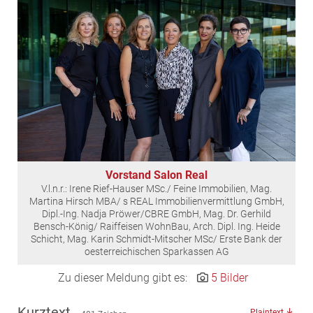
EDEX Immobilien
EPHIC Group
epmedia Werbeagentur
ESTINA Immobilien
Greystar
Grossmann + Kaswurm Immobilien
Gutwerk Immobilien Treuhand
HANDLER Gruppe
Vorstand Salon Real
HARING Group
V.l.n.r.: Irene Rief-Hauser MSc./ Feine Immobilien, Mag.
HARING Group + WINEGG Realitäten
Martina Hirsch MBA/ s REAL Immobilienvermittlung GmbH,
Dipl.-Ing. Nadja Pröwer/CBRE GmbH, Mag. Dr. Gerhild
HNP architects
Bensch-König/ Raiffeisen WohnBau, Arch. Dipl. Ing. Heide
Schicht, Mag. Karin Schmidt-Mitscher MSc/ Erste Bank der
IG Immobilien
oesterreichischen Sparkassen AG
IMMOBILIEN MAGAZIN VERLAG
Zu dieser Meldung gibt es:
5 Bilder
IMMOcontract
KOBAN SÜDVERS
Kurztext
Plaintext