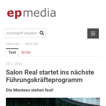
Meldungen
/
Salon Real
Meldungen
Text
Bilder
Alexander Peer
amb Development
26.11.2024
ATL Immoinvest
Salon Real startet ins nächste
AURE Immobilien
Führungskräfteprogramm
Austria Sotheby's International Realty
Die Mentees stehen fest!
City Park Vienna
CTP Österreich