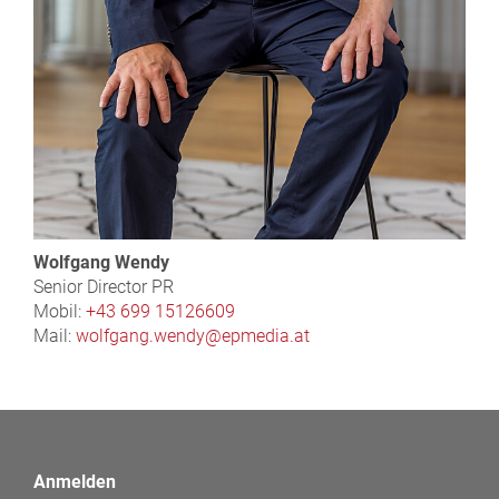
Wolfgang Wendy
Senior Director PR
Mobil:
+43 699 15126609
Mail:
wolfgang.wendy@epmedia.at
Anmelden