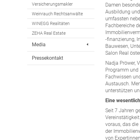
Versicherungsmakler
Damen besonders
Ausbildung und 
Weinrauch Rechtsanwälte
umfassten nebe
WINEGG Realitäten
Fachbereiche de
Immobilienverm
ZEHA Real Estate
-finanzierung, 
Media
Bauwesen, Unte
Salon Real öster
Pressekontakt
Nadja Pröwer, V
Programm und is
Fachwissen und
Austausch. Ment
unterstützen un
Eine wesentlic
Seit 7 Jahren g
Vereinstätigke
voraus, das die 
der Immobilien
von Expertinne