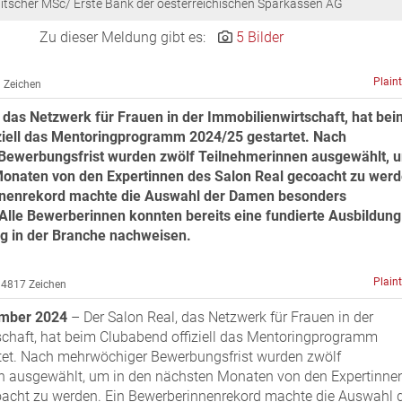
itscher MSc/ Erste Bank der oesterreichischen Sparkassen AG
Zu dieser Meldung gibt es:
5 Bilder
Plain
 Zeichen
 das Netzwerk für Frauen in der Immobilienwirtschaft, hat bei
ziell das Mentoringprogramm 2024/25 gestartet. Nach
ewerbungsfrist wurden zwölf Teilnehmerinnen ausgewählt, u
onaten von den Expertinnen des Salon Real gecoacht zu werd
nnenrekord machte die Auswahl der Damen besonders
 Alle Bewerberinnen konnten bereits eine fundierte Ausbildun
g in der Branche nachweisen.
Plain
4817 Zeichen
ember 2024
– Der Salon Real, das Netzwerk für Frauen in der
chaft, hat beim Clubabend offiziell das Mentoringprogramm
tet. Nach mehrwöchiger Bewerbungsfrist wurden zwölf
n ausgewählt, um in den nächsten Monaten von den Expertinne
oacht zu werden. Ein Bewerberinnenrekord machte die Auswahl 