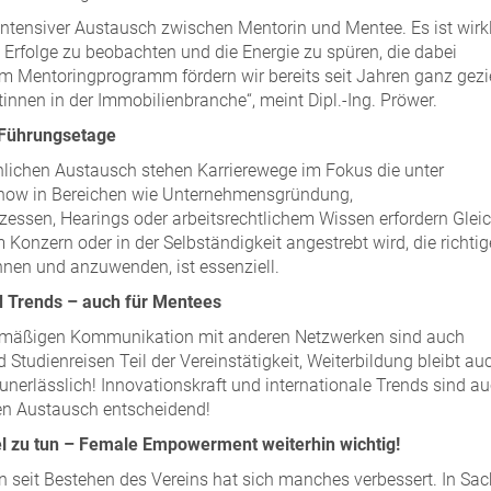
ntensiver Austausch zwischen Mentorin und Mentee. Es ist wirk
e Erfolge zu beobachten und die Energie zu spüren, die dabei
em Mentoringprogramm fördern wir bereits seit Jahren ganz gezi
tinnen in der Immobilienbranche“, meint Dipl.-Ing. Pröwer.
 Führungsetage
lichen Austausch stehen Karrierewege im Fokus die unter
ow in Bereichen wie Unternehmensgründung,
ssen, Hearings oder arbeitsrechtlichem Wissen erfordern Glei
m Konzern oder in der Selbständigkeit angestrebt wird, die richti
nen und anzuwenden, ist essenziell.
 Trends – auch für Mentees
lmäßigen Kommunikation mit anderen Netzwerken sind auch
 Studienreisen Teil der Vereinstätigkeit, Weiterbildung bleibt au
 unerlässlich! Innovationskraft und internationale Trends sind a
n Austausch entscheidend!
l zu tun – Female Empowerment weiterhin wichtig!
n seit Bestehen des Vereins hat sich manches verbessert. In Sa