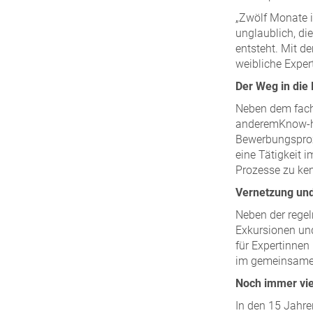
„Zwölf Monate i
unglaublich, di
entsteht. Mit d
weibliche Exper
Der Weg in die
Neben dem fach
anderemKnow-h
Bewerbungsproze
eine Tätigkeit i
Prozesse zu ken
Vernetzung und
Neben der rege
Exkursionen und
für Expertinnen
im gemeinsame
Noch immer vie
In den 15 Jahre