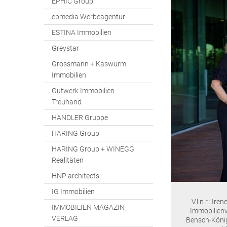
EPHIC Group
epmedia Werbeagentur
ESTINA Immobilien
Greystar
Grossmann + Kaswurm
Immobilien
Gutwerk Immobilien
Treuhand
HANDLER Gruppe
HARING Group
HARING Group + WINEGG
Realitäten
HNP architects
IG Immobilien
V.l.n.r.: I
IMMOBILIEN MAGAZIN
Immobilienv
VERLAG
Bensch-König