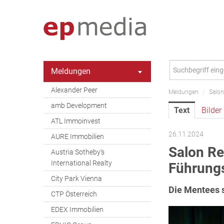
Meldungen
Alexander Peer
Meldungen
/
Salon
amb Development
Text
Bilder
ATL Immoinvest
26.11.2024
AURE Immobilien
Salon Re
Austria Sotheby's
International Realty
Führung
City Park Vienna
Die Mentees s
CTP Österreich
EDEX Immobilien