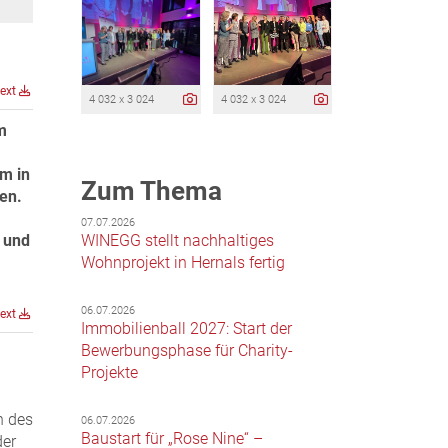
text
4 032 x 3 024
4 032 x 3 024
m
m in
Zum Thema
en.
07.07.2026
g und
WINEGG stellt nachhaltiges
Wohnprojekt in Hernals fertig
06.07.2026
text
Immobilienball 2027: Start der
Bewerbungsphase für Charity-
Projekte
n des
06.07.2026
Baustart für „Rose Nine“ –
der