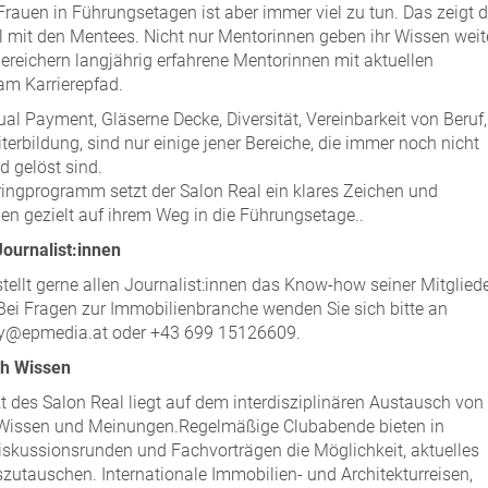
Frauen in Führungsetagen ist aber immer viel zu tun. Das zeigt 
mit den Mentees. Nicht nur Mentorinnen geben ihr Wissen weite
reichern langjährig erfahrene Mentorinnen mit aktuellen
am Karrierepfad.
l Payment, Gläserne Decke, Diversität, Vereinbarkeit von Beruf,
terbildung, sind nur einige jener Bereiche, die immer noch nicht
d gelöst sind.
ingprogramm setzt der Salon Real ein klares Zeichen und
uen gezielt auf ihrem Weg in die Führungsetage..
ournalist:innen
stellt gerne allen Journalist:innen das Know-how seiner Mitglied
Bei Fragen zur Immobilienbranche wenden Sie sich bitte an
y@epmedia.at oder +43 699 15126609.
ch Wissen
 des Salon Real liegt auf dem interdisziplinären Austausch von
 Wissen und Meinungen.Regelmäßige Clubabende bieten in
iskussionsrunden und Fachvorträgen die Möglichkeit, aktuelles
utauschen. Internationale Immobilien- und Architekturreisen,