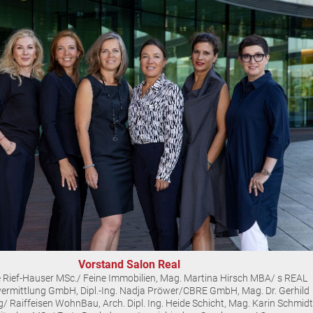
Vorstand Salon Real
rene Rief-Hauser MSc./ Feine Immobilien, Mag. Martina Hirsch MBA/ s REAL
ermittlung GmbH, Dipl.-Ing. Nadja Pröwer/CBRE GmbH, Mag. Dr. Gerhild
/ Raiffeisen WohnBau, Arch. Dipl. Ing. Heide Schicht, Mag. Karin Schmidt