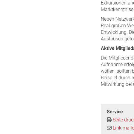
Exkursionen un
Marktkenntniss
Neben Netzwerk
Real großen Wer
Entwicklung. D
Austausch geför
Aktive Mitglied
Die Mitglieder d
Aufnahme erfolg
wollen, sollten 
Beispiel durch
Mitwirkung bei 
Service
Seite dru
Link mail