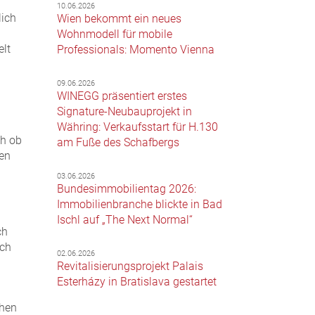
10.06.2026
lich
Wien bekommt ein neues
Wohnmodell für mobile
elt
Professionals: Momento Vienna
09.06.2026
WINEGG präsentiert erstes
Signature-Neubauprojekt in
Währing: Verkaufsstart für H.130
ch ob
am Fuße des Schafbergs
gen
03.06.2026
Bundesimmobilientag 2026:
Immobilienbranche blickte in Bad
Ischl auf „The Next Normal“
ch
uch
02.06.2026
Revitalisierungsprojekt Palais
Esterházy in Bratislava gestartet
chen