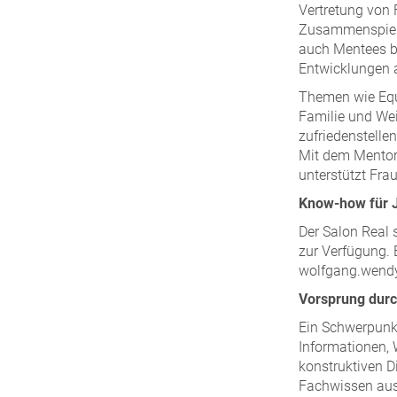
Vertretung von 
Zusammenspiel 
auch Mentees be
Entwicklungen 
Themen wie Equa
Familie und Wei
zufriedenstellen
Mit dem Mentor
unterstützt Fra
Know-how für J
Der Salon Real 
zur Verfügung. 
wolfgang.wend
Vorsprung dur
Ein Schwerpunkt
Informationen,
konstruktiven D
Fachwissen ausz