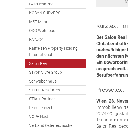
M
IMMOcontract
KOBAN SÜDVERS
MST Muhr
Kurztext
481
ÖKO-Wohnbau
Der Salon Real,
PAYUCA
Clubabend offi
Raiffeisen Property Holding
mehrwöchiger B
International
den nächsten M
Ein Bewerberi
Salon Real
anspruchsvoll.
Savoir Vivre Group
Berufserfahrun
Schwabenhaus
Pressetext
STEUP Realitäten
STIX + Partner
Wien, 26. Nov
Immobilienwirts
teamneunzehn
2024/25 gestar
VÖPE Next
Teilnehmerinne
Verband Österreichischer
Salon Real gec