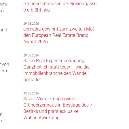
Gründerzeithaus in der Rosinagasse
erte
9 erblüht neu
en
d
29.06.2026
epmedia gewinnt zum zweiten Mal
 und
den European Real Estate Brand
Award 2026
29.06.2026
Salon Real Expertenbefragung:
r von
Ganzheitlich statt teuer – wie die
ltem
Immobilienbranche den Wandel
gestaltet.
25.06.2026
Savoir Vivre Group erwirbt
Gründerzeithaus in Bestlage des 7.
Bezirks und plant exklusive
in
Wohnentwicklung
n