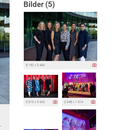
Bilder (5)
8 192 x 5 464
5 313 x 3 542
2 048 x 1 514
-