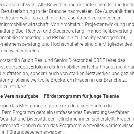
 anspruchsvoll. Alle Bewerberinnen konnten bereits eine fundi
Berufserfahrung in der Branche nachweisen. Die Auswahlkriteri
n diesen Faktoren auch die Repräsentation verschiedener
r Immobilienwirtschaft. Von Architektur, Projektentwicklung un
ittlung über Rechts- und Steuerberatung, Immobilienbewertung
Immobilienmarketing und PR bis hin zu Facility Management,
rnehmensberatung und Hochschullehre sind die Mitglieder des
reichweit vertreten.
orständin Salon Real und Senior Director bei CBRE leitet das
t überzeugt: „Erfolg in der Immobilienwirtschaft hängt nicht nu
 Auftreten ab, sondern auch von starken Netzwerken und gezie
oring ist eine wertvolle Brücke, um Frauen in der Branche zu
d zu stärken“.
he Vereinsaufgabe – Förderprogramm für junge Talente
ehört das Mentoringprogramm zu den fixen Säulen der
it. Dem Programm geht ein umfassendes Bewerbungsverfahren
Qualität und Diversität der Teilnehmerinnen sicherstellt. Frauen 
wirtschaft können durch das Programm wertvolles Karrierewisse
n in Führungsebenen erwerben.