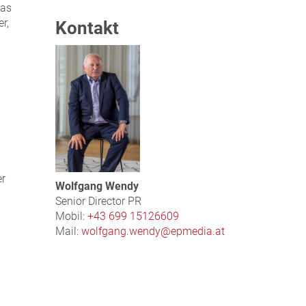
das
r,
Kontakt
er
Wolfgang Wendy
Senior Director PR
Mobil:
+43 699 15126609
Mail:
wolfgang.wendy@epmedia.at