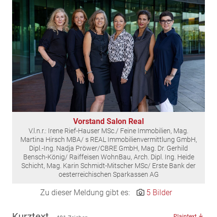
EDEX Immobilien
EPHIC Group
epmedia Werbeagentur
ESTINA Immobilien
Greystar
Grossmann + Kaswurm Immobilien
Gutwerk Immobilien Treuhand
HANDLER Gruppe
Vorstand Salon Real
HARING Group
V.l.n.r.: Irene Rief-Hauser MSc./ Feine Immobilien, Mag.
HARING Group + WINEGG Realitäten
Martina Hirsch MBA/ s REAL Immobilienvermittlung GmbH,
Dipl.-Ing. Nadja Pröwer/CBRE GmbH, Mag. Dr. Gerhild
HNP architects
Bensch-König/ Raiffeisen WohnBau, Arch. Dipl. Ing. Heide
Schicht, Mag. Karin Schmidt-Mitscher MSc/ Erste Bank der
IG Immobilien
oesterreichischen Sparkassen AG
IMMOBILIEN MAGAZIN VERLAG
Zu dieser Meldung gibt es:
5 Bilder
IMMOcontract
KOBAN SÜDVERS
Kurztext
Plaintext