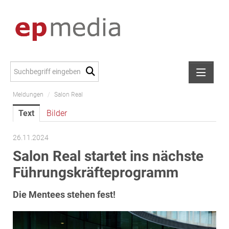
Meldungen
/
Salon Real
Meldungen
Text
Bilder
Alexander Peer
amb Development
26.11.2024
ATL Immoinvest
Salon Real startet ins nächste
AURE Immobilien
Führungskräfteprogramm
Austria Sotheby's International Realty
Die Mentees stehen fest!
City Park Vienna
CTP Österreich