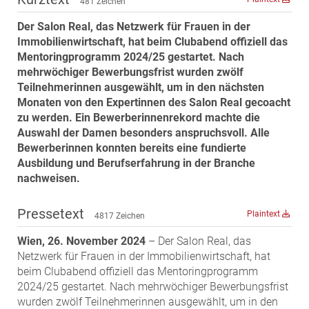
481 Zeichen
MST Muhr
Der Salon Real, das Netzwerk für Frauen in der
ÖKO-Wohnbau
Immobilienwirtschaft, hat beim Clubabend offiziell das
PAYUCA
Mentoringprogramm 2024/25 gestartet. Nach
mehrwöchiger Bewerbungsfrist wurden zwölf
Raiffeisen Property Holding International
Teilnehmerinnen ausgewählt, um in den nächsten
Salon Real
Monaten von den Expertinnen des Salon Real gecoacht
zu werden. Ein Bewerberinnenrekord machte die
Savoir Vivre Group
Auswahl der Damen besonders anspruchsvoll. Alle
Schwabenhaus
Bewerberinnen konnten bereits eine fundierte
Ausbildung und Berufserfahrung in der Branche
STEUP Realitäten
nachweisen.
STIX + Partner
teamneunzehn
Pressetext
Plaintext
4817 Zeichen
VÖPE Next
Wien, 26. November 2024
– Der Salon Real, das
Verband Österreichischer Versicherungsmakler
Netzwerk für Frauen in der Immobilienwirtschaft, hat
Weinrauch Rechtsanwälte
beim Clubabend offiziell das Mentoringprogramm
2024/25 gestartet. Nach mehrwöchiger Bewerbungsfrist
WINEGG Realitäten
wurden zwölf Teilnehmerinnen ausgewählt, um in den