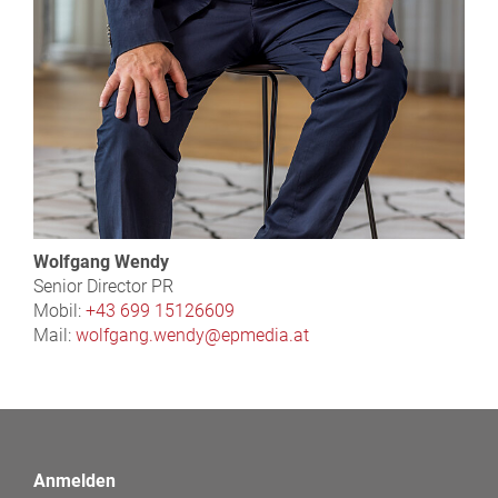
Wolfgang Wendy
Senior Director PR
Mobil:
+43 699 15126609
Mail:
wolfgang.wendy@epmedia.at
Anmelden