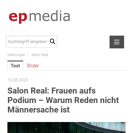
Meldungen
/
Salon Real
Meldungen
Text
Bilder
Alexander Peer
amb Development
10.06.2025
ATL Immoinvest
Salon Real: Frauen aufs
AURE Immobilien
Podium – Warum Reden nicht
Austria Sotheby's International Realty
Männersache ist
City Park Vienna
CTP Österreich