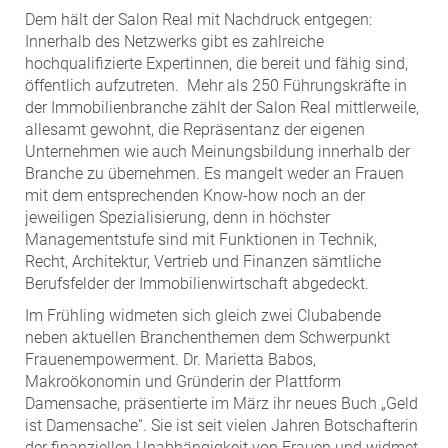
ZEHA Real Estate
Dem hält der Salon Real mit Nachdruck entgegen:
Media
Innerhalb des Netzwerks gibt es zahlreiche
hochqualifizierte Expertinnen, die bereit und fähig sind,
Pressekontakt
öffentlich aufzutreten. Mehr als 250 Führungskräfte in
der Immobilienbranche zählt der Salon Real mittlerweile,
allesamt gewohnt, die Repräsentanz der eigenen
Unternehmen wie auch Meinungsbildung innerhalb der
Branche zu übernehmen. Es mangelt weder an Frauen
mit dem entsprechenden Know-how noch an der
jeweiligen Spezialisierung, denn in höchster
Managementstufe sind mit Funktionen in Technik,
Recht, Architektur, Vertrieb und Finanzen sämtliche
Berufsfelder der Immobilienwirtschaft abgedeckt.
Im FrühIing widmeten sich gleich zwei Clubabende
neben aktuellen Branchenthemen dem Schwerpunkt
Frauenempowerment. Dr. Marietta Babos,
Makroökonomin und Gründerin der Plattform
Damensache, präsentierte im März ihr neues Buch „Geld
ist Damensache“. Sie ist seit vielen Jahren Botschafterin
der finanziellen Unabhängigkeit von Frauen und widmet