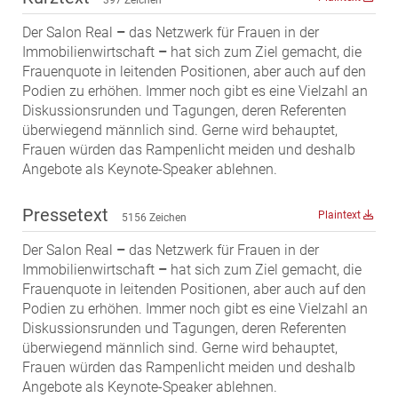
MST Muhr
Der Salon Real
–
das Netzwerk für Frauen in der
ÖKO-Wohnbau
Immobilienwirtschaft
–
hat sich zum Ziel gemacht, die
Frauenquote in leitenden Positionen, aber auch auf den
PAYUCA
Podien zu erhöhen. Immer noch gibt es eine Vielzahl an
Raiffeisen Property Holding International
Diskussionsrunden und Tagungen, deren Referenten
Salon Real
überwiegend männlich sind. Gerne wird behauptet,
Frauen würden das Rampenlicht meiden und deshalb
Savoir Vivre Group
Angebote als Keynote-Speaker ablehnen.
Schwabenhaus
STEUP Realitäten
Pressetext
Plaintext
5156 Zeichen
STIX + Partner
Der Salon Real
–
das Netzwerk für Frauen in der
teamneunzehn
Immobilienwirtschaft
–
hat sich zum Ziel gemacht, die
Frauenquote in leitenden Positionen, aber auch auf den
VÖPE Next
Podien zu erhöhen. Immer noch gibt es eine Vielzahl an
Verband Österreichischer Versicherungsmakler
Diskussionsrunden und Tagungen, deren Referenten
überwiegend männlich sind. Gerne wird behauptet,
Weinrauch Rechtsanwälte
Frauen würden das Rampenlicht meiden und deshalb
WINEGG Realitäten
Angebote als Keynote-Speaker ablehnen.