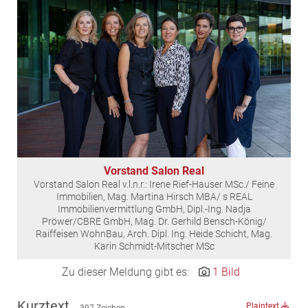
EDEX Immobilien
EPHIC Group
epmedia Werbeagentur
ESTINA Immobilien
Greystar
Grossmann + Kaswurm Immobilien
Gutwerk Immobilien Treuhand
HANDLER Gruppe
Vorstand Salon Real
HARING Group
Vorstand Salon Real v.l.n.r.: Irene Rief-Hauser MSc./ Feine
HARING Group + WINEGG Realitäten
Immobilien, Mag. Martina Hirsch MBA/ s REAL
Immobilienvermittlung GmbH, Dipl.-Ing. Nadja
HNP architects
Pröwer/CBRE GmbH, Mag. Dr. Gerhild Bensch-König/
Raiffeisen WohnBau, Arch. Dipl. Ing. Heide Schicht, Mag.
IG Immobilien
Karin Schmidt-Mitscher MSc
IMMOBILIEN MAGAZIN VERLAG
Zu dieser Meldung gibt es:
1 Bild
IMMOcontract
KOBAN SÜDVERS
Kurztext
Plaintext
397 Zeichen