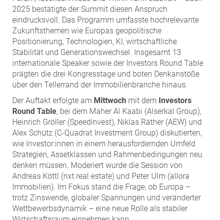
2025 bestätigte der Summit diesen Anspruch
eindrucksvoll. Das Programm umfasste hochrelevante
Zukunftsthemen wie Europas geopolitische
Positionierung, Technologien, KI, wirtschaftliche
Stabilität und Generationswechsel. Insgesamt 13
internationale Speaker sowie der Investors Round Table
prägten die drei Kongresstage und boten Denkanstöße
über den Tellerrand der Immobilienbranche hinaus.
Der Auftakt erfolgte am
Mittwoch
mit dem
Investors
Round Table
, bei dem Maher Al Kaabi (Alserkal Group),
Heinrich Gröller (Speedinvest), Niklas Räther (AEW) und
Alex Schütz (C-Quadrat Investment Group) diskutierten,
wie Investor:innen in einem herausfordernden Umfeld
Strategien, Assetklassen und Rahmenbedingungen neu
denken müssen. Moderiert wurde die Session von
Andreas Köttl (nxt real estate) und Peter Ulm (allora
Immobilien). Im Fokus stand die Frage, ob Europa –
trotz Zinswende, globaler Spannungen und veränderter
Wettbewerbsdynamik – eine neue Rolle als stabiler
Wirtschaftsraum einnehmen kann.