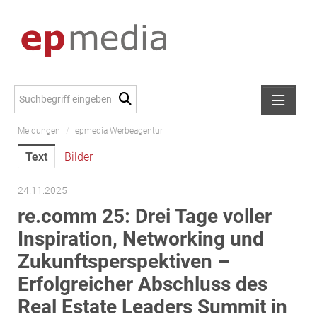
Meldungen
/
epmedia Werbeagentur
Meldungen
Text
Bilder
Alexander Peer
amb Development
24.11.2025
ATL Immoinvest
re.comm 25: Drei Tage voller
AURE Immobilien
Inspiration, Networking und
Austria Sotheby's International Realty
Zukunftsperspektiven –
City Park Vienna
Erfolgreicher Abschluss des
CTP Österreich
Real Estate Leaders Summit in