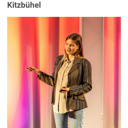
EDEX Immobilien
Kitzbühel
EPHIC Group
epmedia Werbeagentur
ESTINA Immobilien
Greystar
Grossmann + Kaswurm Immobilien
Gutwerk Immobilien Treuhand
HANDLER Gruppe
HARING Group
HARING Group + WINEGG Realitäten
HNP architects
IG Immobilien
IMMOBILIEN MAGAZIN VERLAG
IMMOcontract
KOBAN SÜDVERS