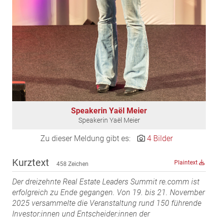
MST Muhr
ÖKO-Wohnbau
PAYUCA
Raiffeisen Property Holding International
Salon Real
Savoir Vivre Group
Schwabenhaus
Speakerin Yaël Meier
STEUP Realitäten
Speakerin Yaël Meier
STIX + Partner
Zu dieser Meldung gibt es:
4 Bilder
teamneunzehn
VÖPE Next
Kurztext
Plaintext
458 Zeichen
Verband Österreichischer Versicherungsmakler
Der dreizehnte Real Estate Leaders Summit re.comm ist
Weinrauch Rechtsanwälte
erfolgreich zu Ende gegangen. Von 19. bis 21. November
2025 versammelte die Veranstaltung rund 150 führende
WINEGG Realitäten
Investor:innen und Entscheider:innen der