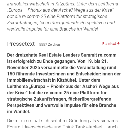
ZEHA Real Estate
Immobilienwirtschaft in Kitzbühel. Unter dem Leitthema
„Europa – Phönix aus der Asche? Wege aus der Krise“
Media
bot die re.comm 25 eine Plattform für strategische
Zukunftsfragen, fächerübergreifende Perspektiven und
Pressekontakt
wertvolle Impulse für eine Branche im Wandel
Pressetext
Plaintext
5557 Zeichen
Der dreizehnte Real Estate Leaders Summit re.comm
ist erfolgreich zu Ende gegangen. Von 19. bis 21.
November 2025 versammelte die Veranstaltung rund
150 führende Investor:innen und Entscheider:innen der
Immobilienwirtschaft in Kitzbühel. Unter dem
Leitthema „Europa – Phönix aus der Asche? Wege aus
der Krise“ bot die re.comm 25 eine Plattform für
strategische Zukunftsfragen, fächerübergreifende
Perspektiven und wertvolle Impulse für eine Branche
im Wandel.
Die re.comm hat sich seit ihrer Gründung als visionäres
Forum, Ideenschmiede und Think Tank etabliert – auch