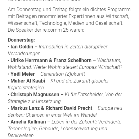
Am Donnerstag und Freitag folgte ein dichtes Programm
mit Beiträgen renommierter Expert:innen aus Wirtschaft,
Wissenschaft, Technologie, Medien und Gesellschaft.
Die Speaker der re.comm 25 waren:
Donnerstag:
•
Ian Goldin
–
Immobilien in Zeiten disruptiver
Veränderungen
•
Ulrike Herrmann & Franz Schellhorn
–
Wachstum,
Wohlstand, Werte: Wohin steuert Europas Wirtschaft?
•
Yaël Meier
–
Generation (Z)ukunft
•
Maher Al Kaabi
– KI und die Zukunft globaler
Kapitalstrategien
•
Christoph Magnussen
–
KI für Entscheider: Von der
Strategie zur Umsetzung
•
Markus Lanz & Richard David Precht
–
Europa neu
denken: Chancen in einer Welt im Wandel
•
Amelia Kallman
–
Leben in der Zukunft: Veränderte
Technologien, Gebäude, Lebenserwartung und
Denkweisen