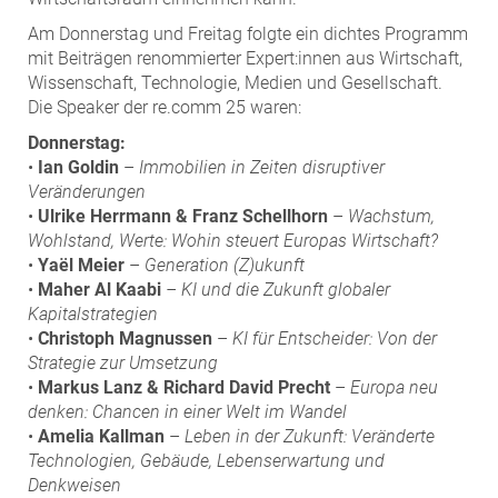
Am Donnerstag und Freitag folgte ein dichtes Programm
mit Beiträgen renommierter Expert:innen aus Wirtschaft,
Wissenschaft, Technologie, Medien und Gesellschaft.
Die Speaker der re.comm 25 waren:
Donnerstag:
•
Ian Goldin
–
Immobilien in Zeiten disruptiver
Veränderungen
•
Ulrike Herrmann & Franz Schellhorn
–
Wachstum,
Wohlstand, Werte: Wohin steuert Europas Wirtschaft?
•
Yaël Meier
–
Generation (Z)ukunft
•
Maher Al Kaabi
– KI und die Zukunft globaler
Kapitalstrategien
•
Christoph Magnussen
–
KI für Entscheider: Von der
Strategie zur Umsetzung
•
Markus Lanz & Richard David Precht
–
Europa neu
denken: Chancen in einer Welt im Wandel
•
Amelia Kallman
–
Leben in der Zukunft: Veränderte
Technologien, Gebäude, Lebenserwartung und
Denkweisen