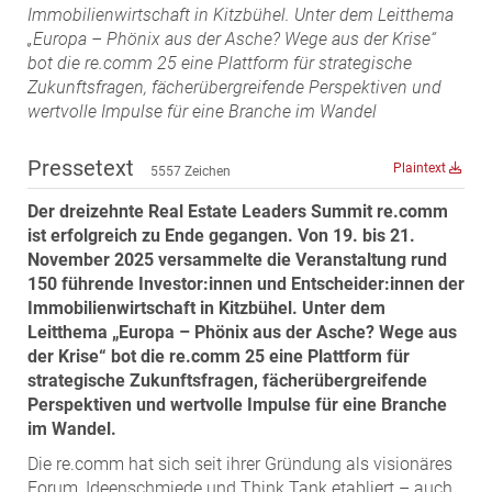
ZEHA Real Estate
Immobilienwirtschaft in Kitzbühel. Unter dem Leitthema
„Europa – Phönix aus der Asche? Wege aus der Krise“
Media
bot die re.comm 25 eine Plattform für strategische
Zukunftsfragen, fächerübergreifende Perspektiven und
Pressekontakt
wertvolle Impulse für eine Branche im Wandel
Pressetext
Plaintext
5557 Zeichen
Der dreizehnte Real Estate Leaders Summit re.comm
ist erfolgreich zu Ende gegangen. Von 19. bis 21.
November 2025 versammelte die Veranstaltung rund
150 führende Investor:innen und Entscheider:innen der
Immobilienwirtschaft in Kitzbühel. Unter dem
Leitthema „Europa – Phönix aus der Asche? Wege aus
der Krise“ bot die re.comm 25 eine Plattform für
strategische Zukunftsfragen, fächerübergreifende
Perspektiven und wertvolle Impulse für eine Branche
im Wandel.
Die re.comm hat sich seit ihrer Gründung als visionäres
Forum, Ideenschmiede und Think Tank etabliert – auch