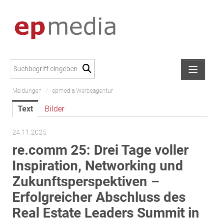
Meldungen
/
epmedia Werbeagentur
Meldungen
Text
Bilder
Alexander Peer
amb Development
24.11.2025
ATL Immoinvest
re.comm 25: Drei Tage voller
AURE Immobilien
Inspiration, Networking und
Austria Sotheby's International Realty
Zukunftsperspektiven –
City Park Vienna
Erfolgreicher Abschluss des
CTP Österreich
Real Estate Leaders Summit in