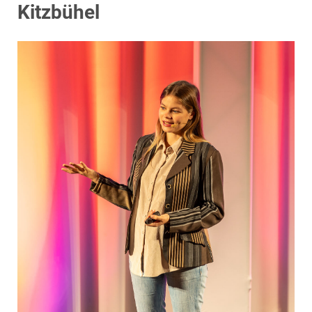
EDEX Immobilien
Kitzbühel
EPHIC Group
epmedia Werbeagentur
ESTINA Immobilien
Greystar
Grossmann + Kaswurm Immobilien
Gutwerk Immobilien Treuhand
HANDLER Gruppe
HARING Group
HARING Group + WINEGG Realitäten
HNP architects
IG Immobilien
IMMOBILIEN MAGAZIN VERLAG
IMMOcontract
KOBAN SÜDVERS