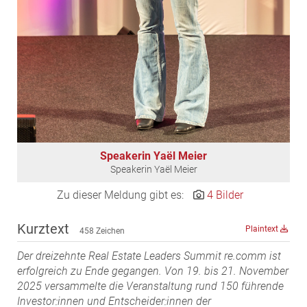
MST Muhr
ÖKO-Wohnbau
PAYUCA
Raiffeisen Property Holding International
Salon Real
Savoir Vivre Group
Schwabenhaus
Speakerin Yaël Meier
STEUP Realitäten
Speakerin Yaël Meier
STIX + Partner
Zu dieser Meldung gibt es:
4 Bilder
teamneunzehn
VÖPE Next
Kurztext
Plaintext
458 Zeichen
Verband Österreichischer Versicherungsmakler
Der dreizehnte Real Estate Leaders Summit re.comm ist
Weinrauch Rechtsanwälte
erfolgreich zu Ende gegangen. Von 19. bis 21. November
2025 versammelte die Veranstaltung rund 150 führende
WINEGG Realitäten
Investor:innen und Entscheider:innen der