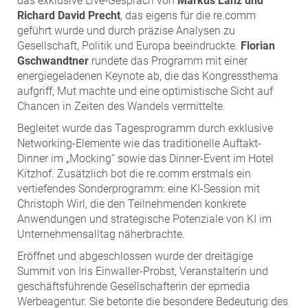
das exklusive Live-Gespräch von
Markus Lanz und
Richard David Precht
, das eigens für die re.comm
geführt wurde und durch präzise Analysen zu
Gesellschaft, Politik und Europa beeindruckte.
Florian
Gschwandtner
rundete das Programm mit einer
energiegeladenen Keynote ab, die das Kongressthema
aufgriff, Mut machte und eine optimistische Sicht auf
Chancen in Zeiten des Wandels vermittelte.
Begleitet wurde das Tagesprogramm durch exklusive
Networking-Elemente wie das traditionelle Auftakt-
Dinner im „Mocking“ sowie das Dinner-Event im Hotel
Kitzhof. Zusätzlich bot die re.comm erstmals ein
vertiefendes Sonderprogramm: eine KI-Session mit
Christoph Wirl, die den Teilnehmenden konkrete
Anwendungen und strategische Potenziale von KI im
Unternehmensalltag näherbrachte.
Eröffnet und abgeschlossen wurde der dreitägige
Summit von Iris Einwaller-Probst, Veranstalterin und
geschäftsführende Gesellschafterin der epmedia
Werbeagentur. Sie betonte die besondere Bedeutung des