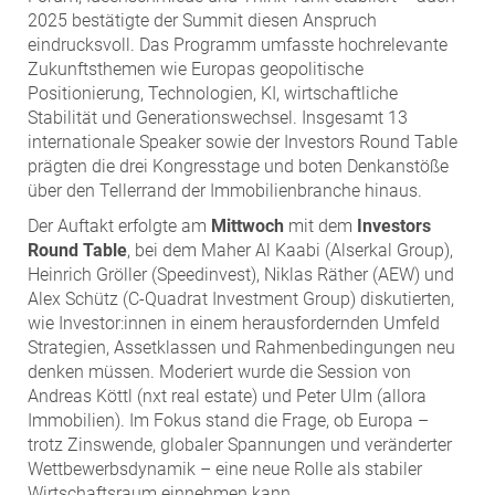
2025 bestätigte der Summit diesen Anspruch
eindrucksvoll. Das Programm umfasste hochrelevante
Zukunftsthemen wie Europas geopolitische
Positionierung, Technologien, KI, wirtschaftliche
Stabilität und Generationswechsel. Insgesamt 13
internationale Speaker sowie der Investors Round Table
prägten die drei Kongresstage und boten Denkanstöße
über den Tellerrand der Immobilienbranche hinaus.
Der Auftakt erfolgte am
Mittwoch
mit dem
Investors
Round Table
, bei dem Maher Al Kaabi (Alserkal Group),
Heinrich Gröller (Speedinvest), Niklas Räther (AEW) und
Alex Schütz (C-Quadrat Investment Group) diskutierten,
wie Investor:innen in einem herausfordernden Umfeld
Strategien, Assetklassen und Rahmenbedingungen neu
denken müssen. Moderiert wurde die Session von
Andreas Köttl (nxt real estate) und Peter Ulm (allora
Immobilien). Im Fokus stand die Frage, ob Europa –
trotz Zinswende, globaler Spannungen und veränderter
Wettbewerbsdynamik – eine neue Rolle als stabiler
Wirtschaftsraum einnehmen kann.