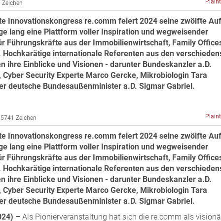
Plain
 Zeichen
e Innovationskongress re.comm feiert 2024 seine zwölfte Au
ge lang eine Plattform voller Inspiration und wegweisender
ür Führungskräfte aus der Immobilienwirtschaft, Family Office
. Hochkarätige internationale Referenten aus den verschieden
en ihre Einblicke und Visionen - darunter Bundeskanzler a.D.
, Cyber Security Experte Marco Gercke, Mikrobiologin Tara
der deutsche Bundesaußenminister a.D. Sigmar Gabriel.
Plain
5741 Zeichen
e Innovationskongress re.comm feiert 2024 seine zwölfte Au
ge lang eine Plattform voller Inspiration und wegweisender
ür Führungskräfte aus der Immobilienwirtschaft, Family Office
. Hochkarätige internationale Referenten aus den verschieden
en ihre Einblicke und Visionen - darunter Bundeskanzler a.D.
, Cyber Security Experte Marco Gercke, Mikrobiologin Tara
der deutsche Bundesaußenminister a.D. Sigmar Gabriel.
024) –
Als Pionierveranstaltung hat sich die re.comm als visionä