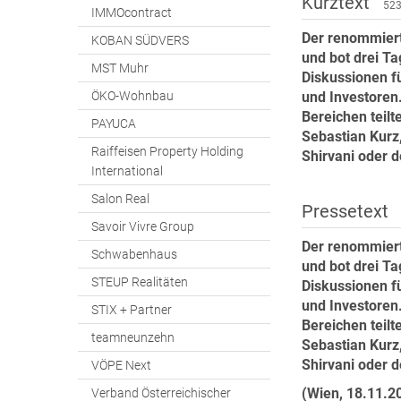
Kurztext
523
IMMOcontract
Der renommiert
KOBAN SÜDVERS
und bot drei Ta
MST Muhr
Diskussionen f
und Investoren
ÖKO-Wohnbau
Bereichen teilt
PAYUCA
Sebastian Kurz
Raiffeisen Property Holding
Shirvani oder 
International
Salon Real
Pressetext
Savoir Vivre Group
Der renommiert
Schwabenhaus
und bot drei Ta
STEUP Realitäten
Diskussionen f
und Investoren
STIX + Partner
Bereichen teilt
teamneunzehn
Sebastian Kurz
Shirvani oder 
VÖPE Next
(Wien, 18.11.2
Verband Österreichischer