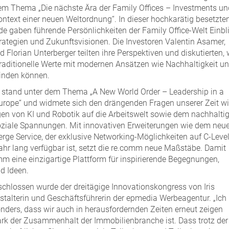
em Thema „Die nächste Ära der Family Offices – Investments un
ontext einer neuen Weltordnung“. In dieser hochkarätig besetzte
e gaben führende Persönlichkeiten der Family Office-Welt Einbl
trategien und Zukunftsvisionen. Die Investoren Valentin Asamer,
 Florian Unterberger teilten ihre Perspektiven und diskutierten, 
traditionelle Werte mit modernen Ansätzen wie Nachhaltigkeit u
binden können.
 stand unter dem Thema „A New World Order – Leadership in a
urope“ und widmete sich den drängenden Fragen unserer Zeit w
n von KI und Robotik auf die Arbeitswelt sowie dem nachhalti
ziale Spannungen. Mit innovativen Erweiterungen wie dem neu
rge Service, der exklusive Networking-Möglichkeiten auf C-Leve
Jahr lang verfügbar ist, setzt die re.comm neue Maßstäbe. Damit
omm eine einzigartige Plattform für inspirierende Begegnungen,
d Ideen.
schlossen wurde der dreitägige Innovationskongress von Iris
nstalterin und Geschäftsführerin der epmedia Werbeagentur. „Ich
nders, dass wir auch in herausfordernden Zeiten erneut zeigen
ark der Zusammenhalt der Immobilienbranche ist. Dass trotz der