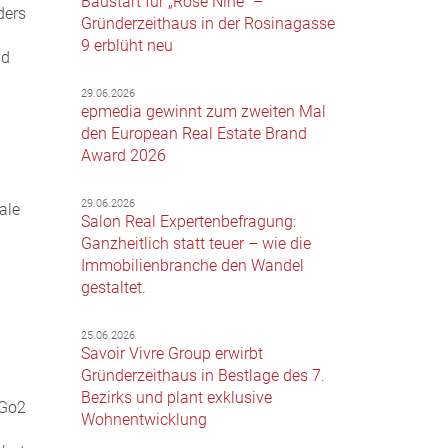
Baustart für „Rose Nine“ –
ders
Gründerzeithaus in der Rosinagasse
9 erblüht neu
nd
29.06.2026
epmedia gewinnt zum zweiten Mal
den European Real Estate Brand
Award 2026
29.06.2026
ale
Salon Real Expertenbefragung:
Ganzheitlich statt teuer – wie die
Immobilienbranche den Wandel
gestaltet.
25.06.2026
Savoir Vivre Group erwirbt
Gründerzeithaus in Bestlage des 7.
Bezirks und plant exklusive
 Go2
Wohnentwicklung