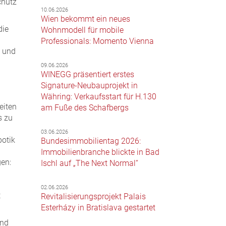
chutz
10.06.2026
Wien bekommt ein neues
die
Wohnmodell für mobile
Professionals: Momento Vienna
n und
09.06.2026
WINEGG präsentiert erstes
Signature-Neubauprojekt in
Währing: Verkaufsstart für H.130
eiten
am Fuße des Schafbergs
s zu
03.06.2026
botik
Bundesimmobilientag 2026:
Immobilienbranche blickte in Bad
en:
Ischl auf „The Next Normal“
02.06.2026
t
Revitalisierungsprojekt Palais
Esterházy in Bratislava gestartet
und