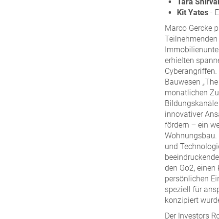
Tara Shirva
Kit Yates
- 
Marco Gercke prä
Teilnehmenden a
Immobilienunte
erhielten span
Cyberangriffen.
Bauwesen „The 
monatlichen Zu
Bildungskanäle 
innovativer An
fördern – ein w
Wohnungsbau. Iv
und Technologie
beeindruckende
den Go2, einen 
persönlichen Ei
speziell für an
konzipiert wurde
Der Investors R