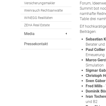
Forum, Ideenwer
Versicherungsmakler
Summit bot noc
Weinrauch Rechtsanwälte
namhafte Redne
WINEGG Realitäten
Table drei namh
ZEHA Real Estate
Elf hochkarätig
Beiträgen:
Media
Sebastian 
Pressekontakt
Berater und 
Paul Collier
Erneuerung
Marco Gerc
Simulation
Sigmar Gab
Christoph 
Sven Gábor
Fred Mills
-
Dominik Bö
Ivan Toche
und B2