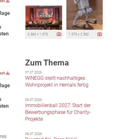
text
flage
s
sten
2 362 x 1 575
1 575 x 2 362
Zum Thema
07.07.2026
text
WINEGG stellt nachhaltiges
Wohnprojekt in Hernals fertig
flage
s
06.07.2026
Immobilienball 2027: Start der
sten
Bewerbungsphase für Charity-
Projekte
06.07.2026
res