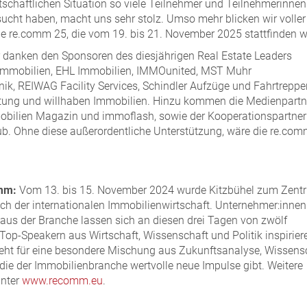
tschaftlichen Situation so viele Teilnehmer und Teilnehmerinnen
cht haben, macht uns sehr stolz. Umso mehr blicken wir voller
ie re.comm 25, die vom 19. bis 21. November 2025 stattfinden wi
r danken den Sponsoren des diesjährigen Real Estate Leaders
 Immobilien, EHL Immobilien, IMMOunited, MST Muhr
ik, REIWAG Facility Services, Schindler Aufzüge und Fahrtreppe
tung und willhaben Immobilien. Hinzu kommen die Medienpartn
mobilien Magazin und immoflash, sowie der Kooperationspartner
b. Ohne diese außerordentliche Unterstützung, wäre die re.co
omm:
Vom 13. bis 15. November 2024 wurde Kitzbühel zum Zent
ch der internationalen Immobilienwirtschaft. Unternehmer:inne
aus der Branche lassen sich an diesen drei Tagen von zwölf
 Top-Speakern aus Wirtschaft, Wissenschaft und Politik inspirier
eht für eine besondere Mischung aus Zukunftsanalyse, Wissens
 die der Immobilienbranche wertvolle neue Impulse gibt. Weitere
unter
www.recomm.eu
.