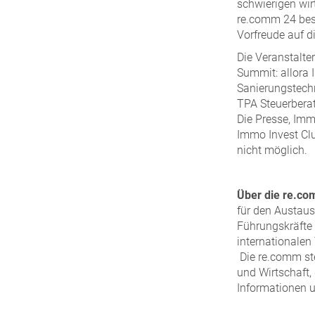
schwierigen wir
re.comm 24 besu
Vorfreude auf d
Die Veranstalte
Summit: allora
Sanierungstechn
TPA Steuerbera
Die Presse, Im
Immo Invest Clu
nicht möglich.
Über die re.c
für den Austaus
Führungskräfte 
internationalen
Die re.comm st
und Wirtschaft,
Informationen 