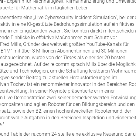
ni
- Expertin für Nachhaltigkeit, Klimafinanzierung und Umwelts
Experte für Mathematik im täglichen Leben
sentierte eine „Live Cybersecurity Incident Simulation“, bei der 
ktiv in eine KI-gestützte Bedrohungssimulation auf ein fiktives
rnehmen eingebunden waren. Sie konnten direkt mitentscheide
nende Einblicke in effektive Maßnahmen zum Schutz vor
 Fred Mills, Gründer des weltweit größten YouTube-Kanals für
B1M“ mit über 3 Millionen Abonnent:innen und 30 Millionen
schauer:innen, wurde von der
Times
als einer der 20 besten
ausgezeichnet. Auf der re.comm sprach Mills über die Möglichk
sätze und Technologien, um die Schaffung leistbaren Wohnraum
egweisender Beitrag zu aktuellen Herausforderungen im
an Tochev ist ein renommierter Innovator in den Bereichen Ro
entwicklung. In seiner Keynote präsentierte er in einer
n Live-Demonstration zwei seiner bemerkenswerten Entwicklung
kompakten und agilen Roboter für den Bildungsbereich und den
nsatz, sowie den B2, einen hochentwickelten Roboterhund, der
spruchsvolle Aufgaben in den Bereichen Inspektion und Sicherhei
."
ound Table der re.comm 24 stellte eine exklusive Neuerung dar 