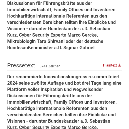
Diskussionen für Führungskräfte aus der
MST Muhr
Immobilienwirtschaft, Family Offices und Investoren.
ÖKO-Wohnbau
Hochkarätige internationale Referenten aus den
verschiedensten Bereichen teilten ihre Einblicke und
PAYUCA
Visionen - darunter Bundeskanzler a.D. Sebastian
Raiffeisen Property Holding International
Kurz, Cyber Security Experte Marco Gercke,
Salon Real
Mikrobiologin Tara Shirvani oder der deutsche
Bundesaußenminister a.D. Sigmar Gabriel.
Savoir Vivre Group
Schwabenhaus
Pressetext
Plaintext
5741 Zeichen
STEUP Realitäten
Der renommierte Innovationskongress re.comm feiert
STIX + Partner
2024 seine zwölfte Auflage und bot drei Tage lang eine
teamneunzehn
Plattform voller Inspiration und wegweisender
VÖPE Next
Diskussionen für Führungskräfte aus der
Immobilienwirtschaft, Family Offices und Investoren.
Verband Österreichischer Versicherungsmakler
Hochkarätige internationale Referenten aus den
Weinrauch Rechtsanwälte
verschiedensten Bereichen teilten ihre Einblicke und
Visionen - darunter Bundeskanzler a.D. Sebastian
WINEGG Realitäten
Kurz, Cyber Security Experte Marco Gercke,