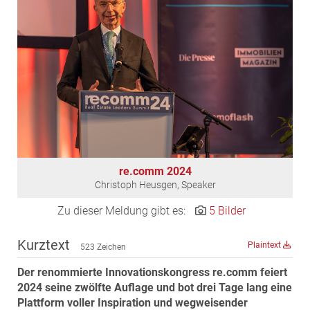
EDEX Immobilien
EPHIC Group
epmedia Werbeagentur
ESTINA Immobilien
Greystar
Grossmann + Kaswurm Immobilien
Gutwerk Immobilien Treuhand
HANDLER Gruppe
re.comm 2024
HARING Group
Christoph Heusgen, Speaker
HARING Group + WINEGG Realitäten
Zu dieser Meldung gibt es:
5 Bilder
HNP architects
IG Immobilien
Kurztext
Plaintext
523 Zeichen
IMMOBILIEN MAGAZIN VERLAG
Der renommierte Innovationskongress re.comm feiert
IMMOcontract
2024 seine zwölfte Auflage und bot drei Tage lang eine
KOBAN SÜDVERS
Plattform voller Inspiration und wegweisender