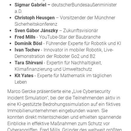
Sigmar Gabriel –
deutscherBundesaußenminister
a.D.
Christoph Heusgen
– Vorsitzender der Münchner
Sicherheitskonferenz
Sven Gábor Jánszky
– Zukunftsvisionär
Fred Mills
- YouTube-Star der Baubranche
Dominik Bösl
- Führender Experte für Robotik und KI
Ivan Tochev
- Innovator in mobiler Robotik, Live-
Demonstration der Roboter Go2 und B2
Tara Shirvani
- Expertin für Nachhaltigkeit,
Klimafinanzierung und Umweltschutz
Kit Yates
- Experte für Mathematik im täglichen
Leben
Marco Gercke präsentierte eine „Live Cybersecurity
Incident Simulation“, bei der die Teilnehmenden aktiv in
eine KI-gestützte Bedrohungssimulation auf ein fiktives
Immobilienunternehmen eingebunden waren. Sie
konnten direkt mitentscheiden und erhielten spannende
Einblicke in effektive Maßnahmen zum Schutz vor
Cyberangriffen. Fred Mills, Gründer des weltweit größten