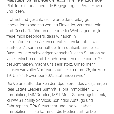
Maßstäbe. Damit bietet die re.comm eine einzigartige
Plattform für inspirierende Begegnungen, Perspektiven
und Ideen.
Eröffnet und geschlossen wurde der dreitägige
Innovationskongress von Iris Einwaller, Veranstalterin
und Geschäftsführerin der epmedia Werbeagentur. „Ich
freue mich besonders, dass wir auch in
herausfordernden Zeiten erneut zeigen konnten, wie
stark der Zusammenhalt der Immobilienbranche ist.
Dass trotz der schwierigen wirtschaftlichen Situation so
viele Teilnehmer und Teilnehmerinnen die re.comm 24
besucht haben, macht uns sehr stolz. Umso mehr
blicken wir voller Vorfreude auf die re.comm 25, die vom
19. bis 21. November 2025 stattfinden wird.“
Die Veranstalter danken den Sponsoren des diesjährigen
Real Estate Leaders Summit: allora Immobilien, EHL
Immobilien, IMMOunited, MST Muhr Sanierungstechnik,
REIWAG Facility Services, Schindler Aufzüge und
Fahrtreppen, TPA Steuerberatung und willhaben
Immobilien. Hinzu kommen die Medienpartner Die