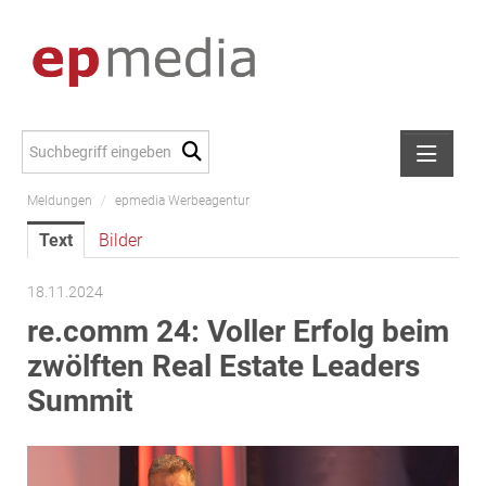
Meldungen
/
epmedia Werbeagentur
Meldungen
Text
Bilder
Alexander Peer
amb Development
18.11.2024
ATL Immoinvest
re.comm 24: Voller Erfolg beim
AURE Immobilien
zwölften Real Estate Leaders
Austria Sotheby's International Realty
Summit
City Park Vienna
CTP Österreich