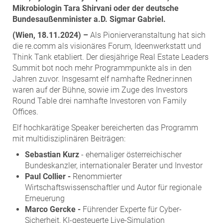
ZEHA Real Estate
Mikrobiologin Tara Shirvani oder der deutsche
Bundesaußenminister a.D. Sigmar Gabriel.
Media
(Wien, 18.11.2024) –
Als Pionierveranstaltung hat sich
Pressekontakt
die re.comm als visionäres Forum, Ideenwerkstatt und
Think Tank etabliert. Der diesjährige Real Estate Leaders
Summit bot noch mehr Programmpunkte als in den
Jahren zuvor. Insgesamt elf namhafte Redner:innen
waren auf der Bühne, sowie im Zuge des Investors
Round Table drei namhafte Investoren von Family
Offices.
Elf hochkarätige Speaker bereicherten das Programm
mit multidisziplinären Beiträgen:
Sebastian Kurz
- ehemaliger österreichischer
Bundeskanzler, internationaler Berater und Investor
Paul Collier -
Renommierter
Wirtschaftswissenschaftler und Autor für regionale
Erneuerung
Marco Gercke -
Führender Experte für Cyber-
Sicherheit, KI-gesteuerte Live-Simulation