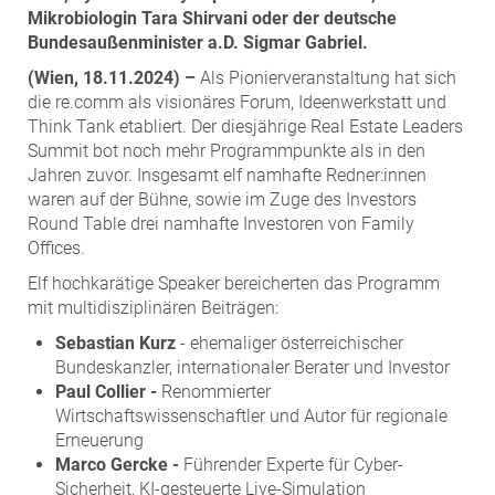
ZEHA Real Estate
Mikrobiologin Tara Shirvani oder der deutsche
Bundesaußenminister a.D. Sigmar Gabriel.
Media
(Wien, 18.11.2024) –
Als Pionierveranstaltung hat sich
Pressekontakt
die re.comm als visionäres Forum, Ideenwerkstatt und
Think Tank etabliert. Der diesjährige Real Estate Leaders
Summit bot noch mehr Programmpunkte als in den
Jahren zuvor. Insgesamt elf namhafte Redner:innen
waren auf der Bühne, sowie im Zuge des Investors
Round Table drei namhafte Investoren von Family
Offices.
Elf hochkarätige Speaker bereicherten das Programm
mit multidisziplinären Beiträgen:
Sebastian Kurz
- ehemaliger österreichischer
Bundeskanzler, internationaler Berater und Investor
Paul Collier -
Renommierter
Wirtschaftswissenschaftler und Autor für regionale
Erneuerung
Marco Gercke -
Führender Experte für Cyber-
Sicherheit, KI-gesteuerte Live-Simulation