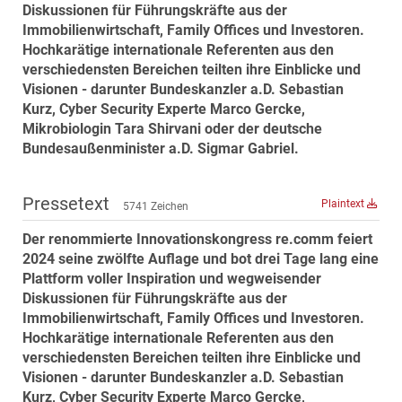
Diskussionen für Führungskräfte aus der
MST Muhr
Immobilienwirtschaft, Family Offices und Investoren.
ÖKO-Wohnbau
Hochkarätige internationale Referenten aus den
verschiedensten Bereichen teilten ihre Einblicke und
PAYUCA
Visionen - darunter Bundeskanzler a.D. Sebastian
Raiffeisen Property Holding International
Kurz, Cyber Security Experte Marco Gercke,
Salon Real
Mikrobiologin Tara Shirvani oder der deutsche
Bundesaußenminister a.D. Sigmar Gabriel.
Savoir Vivre Group
Schwabenhaus
Pressetext
Plaintext
5741 Zeichen
STEUP Realitäten
Der renommierte Innovationskongress re.comm feiert
STIX + Partner
2024 seine zwölfte Auflage und bot drei Tage lang eine
teamneunzehn
Plattform voller Inspiration und wegweisender
VÖPE Next
Diskussionen für Führungskräfte aus der
Immobilienwirtschaft, Family Offices und Investoren.
Verband Österreichischer Versicherungsmakler
Hochkarätige internationale Referenten aus den
Weinrauch Rechtsanwälte
verschiedensten Bereichen teilten ihre Einblicke und
Visionen - darunter Bundeskanzler a.D. Sebastian
WINEGG Realitäten
Kurz, Cyber Security Experte Marco Gercke,