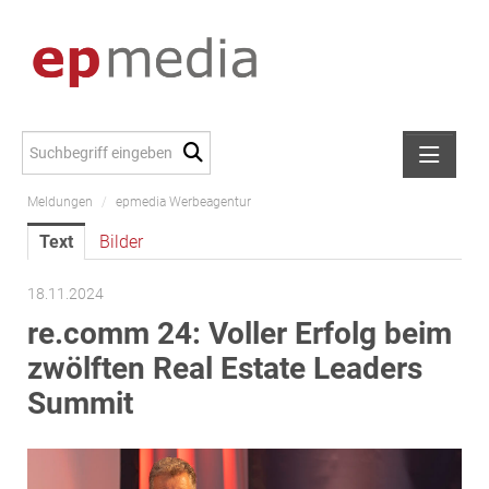
Meldungen
/
epmedia Werbeagentur
Meldungen
Text
Bilder
Alexander Peer
amb Development
18.11.2024
ATL Immoinvest
re.comm 24: Voller Erfolg beim
AURE Immobilien
zwölften Real Estate Leaders
Austria Sotheby's International Realty
Summit
City Park Vienna
CTP Österreich