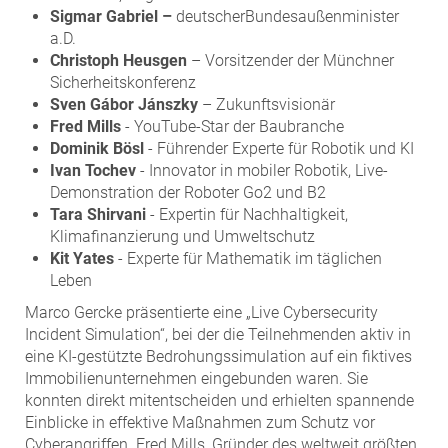
Sigmar Gabriel –
deutscherBundesaußenminister
a.D.
Christoph Heusgen
– Vorsitzender der Münchner
Sicherheitskonferenz
Sven Gábor Jánszky
– Zukunftsvisionär
Fred Mills
- YouTube-Star der Baubranche
Dominik Bösl
- Führender Experte für Robotik und KI
Ivan Tochev
- Innovator in mobiler Robotik, Live-
Demonstration der Roboter Go2 und B2
Tara Shirvani
- Expertin für Nachhaltigkeit,
Klimafinanzierung und Umweltschutz
Kit Yates
- Experte für Mathematik im täglichen
Leben
Marco Gercke präsentierte eine „Live Cybersecurity
Incident Simulation“, bei der die Teilnehmenden aktiv in
eine KI-gestützte Bedrohungssimulation auf ein fiktives
Immobilienunternehmen eingebunden waren. Sie
konnten direkt mitentscheiden und erhielten spannende
Einblicke in effektive Maßnahmen zum Schutz vor
Cyberangriffen. Fred Mills, Gründer des weltweit größten