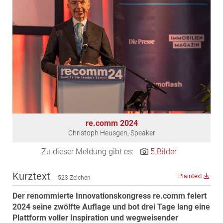
EDEX Immobilien
EPHIC Group
epmedia Werbeagentur
ESTINA Immobilien
Greystar
Grossmann + Kaswurm Immobilien
Gutwerk Immobilien Treuhand
HANDLER Gruppe
re.comm 2024
HARING Group
Christoph Heusgen, Speaker
HARING Group + WINEGG Realitäten
Zu dieser Meldung gibt es:
5 Bilder
HNP architects
IG Immobilien
Kurztext
Plaintext
523 Zeichen
IMMOBILIEN MAGAZIN VERLAG
Der renommierte Innovationskongress re.comm feiert
IMMOcontract
2024 seine zwölfte Auflage und bot drei Tage lang eine
KOBAN SÜDVERS
Plattform voller Inspiration und wegweisender