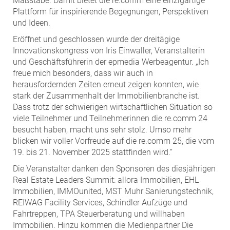
Maßstäbe. Damit bietet die re.comm eine einzigartige
Plattform für inspirierende Begegnungen, Perspektiven
und Ideen.
Eröffnet und geschlossen wurde der dreitägige
Innovationskongress von Iris Einwaller, Veranstalterin
und Geschäftsführerin der epmedia Werbeagentur. „Ich
freue mich besonders, dass wir auch in
herausfordernden Zeiten erneut zeigen konnten, wie
stark der Zusammenhalt der Immobilienbranche ist.
Dass trotz der schwierigen wirtschaftlichen Situation so
viele Teilnehmer und Teilnehmerinnen die re.comm 24
besucht haben, macht uns sehr stolz. Umso mehr
blicken wir voller Vorfreude auf die re.comm 25, die vom
19. bis 21. November 2025 stattfinden wird.“
Die Veranstalter danken den Sponsoren des diesjährigen
Real Estate Leaders Summit: allora Immobilien, EHL
Immobilien, IMMOunited, MST Muhr Sanierungstechnik,
REIWAG Facility Services, Schindler Aufzüge und
Fahrtreppen, TPA Steuerberatung und willhaben
Immobilien. Hinzu kommen die Medienpartner Die