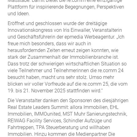
Maßstäbe. Damit bietet die re.comm eine einzigartige
Plattform für inspirierende Begegnungen, Perspektiven
und Ideen.
Eröffnet und geschlossen wurde der dreitägige
Innovationskongress von Iris Einwaller, Veranstalterin
und Geschäftsführerin der epmedia Werbeagentur. „Ich
freue mich besonders, dass wir auch in
herausfordernden Zeiten erneut zeigen konnten, wie
stark der Zusammenhalt der Immobilienbranche ist.
Dass trotz der schwierigen wirtschaftlichen Situation so
viele Teilnehmer und Teilnehmerinnen die re.comm 24
besucht haben, macht uns sehr stolz. Umso mehr
blicken wir voller Vorfreude auf die re.comm 25, die vom
19. bis 21. November 2025 stattfinden wird.“
Die Veranstalter danken den Sponsoren des diesjährigen
Real Estate Leaders Summit: allora Immobilien, EHL
Immobilien, IMMOunited, MST Muhr Sanierungstechnik,
REIWAG Facility Services, Schindler Aufzüge und
Fahrtreppen, TPA Steuerberatung und willhaben
Immobilien. Hinzu kommen die Medienpartner Die