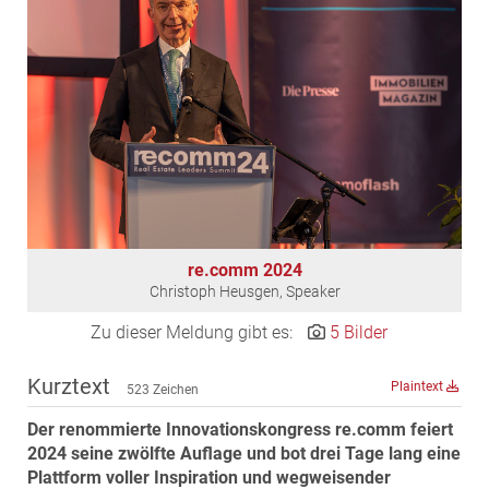
EDEX Immobilien
EPHIC Group
epmedia Werbeagentur
ESTINA Immobilien
Greystar
Grossmann + Kaswurm Immobilien
Gutwerk Immobilien Treuhand
HANDLER Gruppe
re.comm 2024
HARING Group
Christoph Heusgen, Speaker
HARING Group + WINEGG Realitäten
Zu dieser Meldung gibt es:
5 Bilder
HNP architects
IG Immobilien
Kurztext
Plaintext
523 Zeichen
IMMOBILIEN MAGAZIN VERLAG
Der renommierte Innovationskongress re.comm feiert
IMMOcontract
2024 seine zwölfte Auflage und bot drei Tage lang eine
KOBAN SÜDVERS
Plattform voller Inspiration und wegweisender