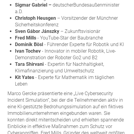
Sigmar Gabriel –
deutscherBundesaußenminister
a.D.
Christoph Heusgen
– Vorsitzender der Münchner
Sicherheitskonferenz
Sven Gábor Jánszky
– Zukunftsvisionär
Fred Mills
- YouTube-Star der Baubranche
Dominik Bösl
- Führender Experte für Robotik und KI
Ivan Tochev
- Innovator in mobiler Robotik, Live-
Demonstration der Roboter Go2 und B2
Tara Shirvani
- Expertin für Nachhaltigkeit,
Klimafinanzierung und Umweltschutz
Kit Yates
- Experte für Mathematik im täglichen
Leben
Marco Gercke präsentierte eine „Live Cybersecurity
Incident Simulation“, bei der die Teilnehmenden aktiv in
eine KI-gestützte Bedrohungssimulation auf ein fiktives
Immobilienunternehmen eingebunden waren. Sie
konnten direkt mitentscheiden und erhielten spannende
Einblicke in effektive Maßnahmen zum Schutz vor
Cyberangriffen. Fred Mills, Gründer des weltweit größten