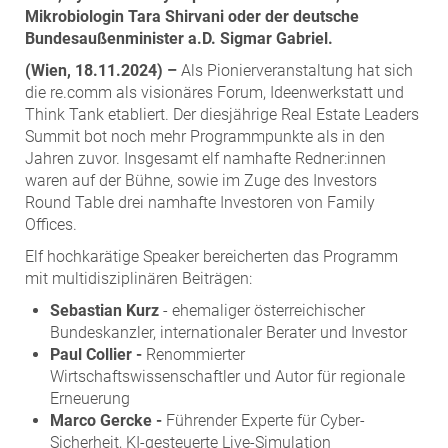
ZEHA Real Estate
Mikrobiologin Tara Shirvani oder der deutsche
Bundesaußenminister a.D. Sigmar Gabriel.
Media
(Wien, 18.11.2024) –
Als Pionierveranstaltung hat sich
Pressekontakt
die re.comm als visionäres Forum, Ideenwerkstatt und
Think Tank etabliert. Der diesjährige Real Estate Leaders
Summit bot noch mehr Programmpunkte als in den
Jahren zuvor. Insgesamt elf namhafte Redner:innen
waren auf der Bühne, sowie im Zuge des Investors
Round Table drei namhafte Investoren von Family
Offices.
Elf hochkarätige Speaker bereicherten das Programm
mit multidisziplinären Beiträgen:
Sebastian Kurz
- ehemaliger österreichischer
Bundeskanzler, internationaler Berater und Investor
Paul Collier -
Renommierter
Wirtschaftswissenschaftler und Autor für regionale
Erneuerung
Marco Gercke -
Führender Experte für Cyber-
Sicherheit, KI-gesteuerte Live-Simulation