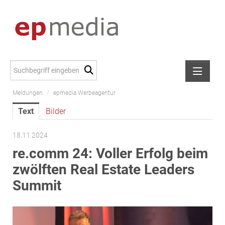
Meldungen
/
epmedia Werbeagentur
Meldungen
Text
Bilder
Alexander Peer
amb Development
18.11.2024
ATL Immoinvest
re.comm 24: Voller Erfolg beim
AURE Immobilien
zwölften Real Estate Leaders
Austria Sotheby's International Realty
Summit
City Park Vienna
CTP Österreich