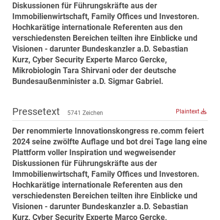
Diskussionen für Führungskräfte aus der
MST Muhr
Immobilienwirtschaft, Family Offices und Investoren.
ÖKO-Wohnbau
Hochkarätige internationale Referenten aus den
verschiedensten Bereichen teilten ihre Einblicke und
PAYUCA
Visionen - darunter Bundeskanzler a.D. Sebastian
Raiffeisen Property Holding International
Kurz, Cyber Security Experte Marco Gercke,
Salon Real
Mikrobiologin Tara Shirvani oder der deutsche
Bundesaußenminister a.D. Sigmar Gabriel.
Savoir Vivre Group
Schwabenhaus
Pressetext
Plaintext
5741 Zeichen
STEUP Realitäten
Der renommierte Innovationskongress re.comm feiert
STIX + Partner
2024 seine zwölfte Auflage und bot drei Tage lang eine
teamneunzehn
Plattform voller Inspiration und wegweisender
VÖPE Next
Diskussionen für Führungskräfte aus der
Immobilienwirtschaft, Family Offices und Investoren.
Verband Österreichischer Versicherungsmakler
Hochkarätige internationale Referenten aus den
Weinrauch Rechtsanwälte
verschiedensten Bereichen teilten ihre Einblicke und
Visionen - darunter Bundeskanzler a.D. Sebastian
WINEGG Realitäten
Kurz, Cyber Security Experte Marco Gercke,