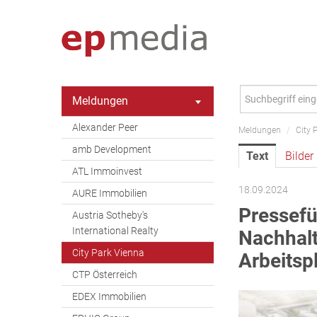
Meldungen
Alexander Peer
Meldungen
/
City 
amb Development
Text
Bilder
ATL Immoinvest
18.09.2024
AURE Immobilien
Pressefü
Austria Sotheby's
International Realty
Nachhalt
City Park Vienna
Arbeitsp
CTP Österreich
EDEX Immobilien