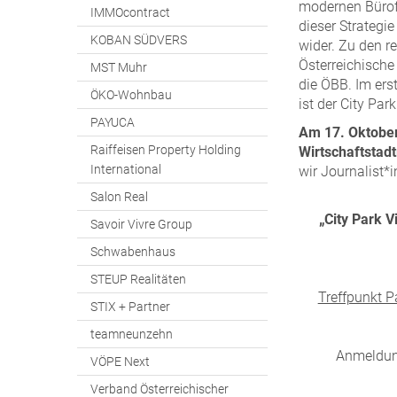
modernen Bürofl
IMMOcontract
dieser Strategi
KOBAN SÜDVERS
wider. Zu den r
Österreichische
MST Muhr
die ÖBB. Im ers
ÖKO-Wohnbau
ist der City Par
PAYUCA
Am 17. Oktober
Raiffeisen Property Holding
Wirtschaftstadt
International
wir Journalist*
Salon Real
„City Park 
Savoir Vivre Group
Schwabenhaus
STEUP Realitäten
Treffpunkt Pa
STIX + Partner
teamneunzehn
Anmeldun
VÖPE Next
Verband Österreichischer