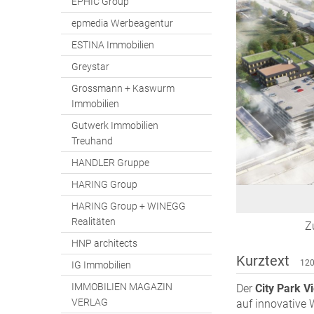
EPHIC Group
epmedia Werbeagentur
ESTINA Immobilien
Greystar
Grossmann + Kaswurm
Immobilien
Gutwerk Immobilien
Treuhand
HANDLER Gruppe
HARING Group
HARING Group + WINEGG
Realitäten
Z
HNP architects
Kurztext
120
IG Immobilien
IMMOBILIEN MAGAZIN
Der
City Park V
VERLAG
auf innovative 