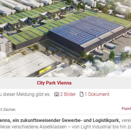
City Park Vienna
u dieser Meldung gibt es:
2 Bilder
1 Dokument
Plain
5 Zeichen
ienna, ein zukunftsweisender Gewerbe- und Logistikpark,
verei
Weise verschiedene Assetklassen – von Light Industrial bis hin z