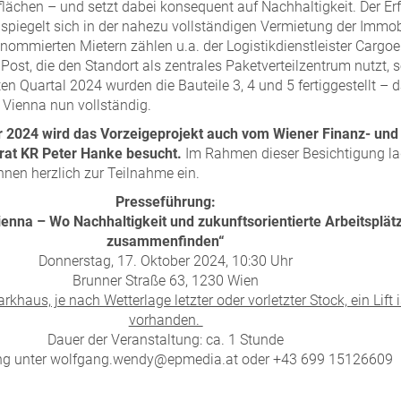
ächen – und setzt dabei konsequent auf Nachhaltigkeit. Der Er
e spiegelt sich in der nahezu vollständigen Vermietung der Immob
enommierten Mietern zählen u.a. der Logistikdienstleister Cargoe
 Post, die den Standort als zentrales Paketverteilzentrum nutzt, 
ten Quartal 2024 wurden die Bauteile 3, 4 und 5 fertiggestellt – 
k Vienna nun vollständig.
 2024 wird das Vorzeigeprojekt auch vom Wiener Finanz- und
rat KR Peter
Hanke besucht.
Im Rahmen dieser Besichtigung l
innen herzlich zur Teilnahme ein.
Presseführung:
Vienna –
Wo Nachhaltigkeit und zukunftsorientierte Arbeitsplät
zusammenfinden“
Donnerstag, 17. Oktober 2024, 10:30 Uhr
Brunner Straße 63, 1230 Wien
rkhaus, je nach Wetterlage letzter oder vorletzter Stock, ein Lift i
vorhanden.
Dauer der Veranstaltung: ca. 1 Stunde
g unter wolfgang.wendy@epmedia.at oder +43 699 15126609