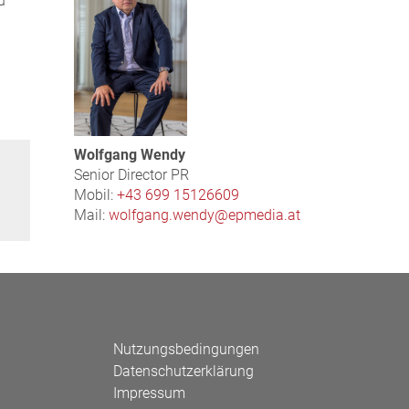
u
Wolfgang Wendy
Senior Director PR
Mobil:
+43 699 15126609
Mail:
wolfgang.wendy@epmedia.at
Nutzungsbedingungen
Datenschutzerklärung
Impressum