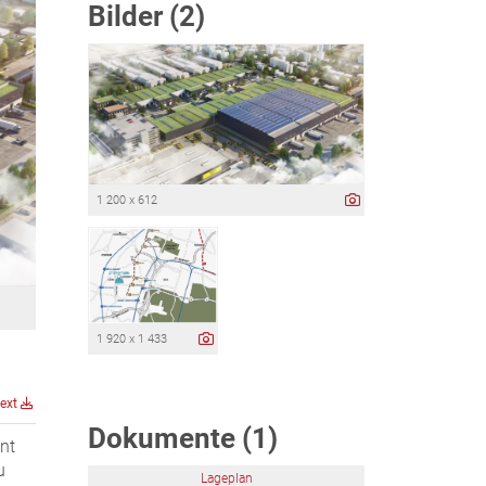
Bilder (2)
1 200 x 612
1 920 x 1 433
text
Dokumente (1)
nt
u
Lageplan