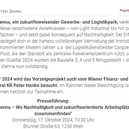
Plain
1941 Zeichen
ienna, ein zukunftsweisender Gewerbe- und Logistikpark,
verei
Weise verschiedene Assetklassen – von Light Industrial bis hin z
ächen – und setzt dabei konsequent auf Nachhaltigkeit. Der Er
e spiegelt sich in der nahezu vollständigen Vermietung der Immob
enommierten Mietern zählen u.a. der Logistikdienstleister Cargoe
 Post, die den Standort als zentrales Paketverteilzentrum nutzt, 
ten Quartal 2024 wurden die Bauteile 3, 4 und 5 fertiggestellt – 
k Vienna nun vollständig.
 2024 wird das Vorzeigeprojekt auch vom Wiener Finanz- und
rat KR Peter
Hanke besucht.
Im Rahmen dieser Besichtigung l
innen herzlich zur Teilnahme ein.
Presseführung:
Vienna –
Wo Nachhaltigkeit und zukunftsorientierte Arbeitsplät
zusammenfinden“
Donnerstag, 17. Oktober 2024, 10:30 Uhr
Brunner Straße 63, 1230 Wien