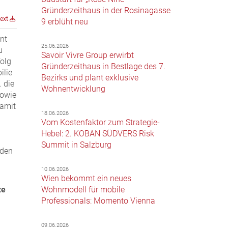
Gründerzeithaus in der Rosinagasse
text
9 erblüht neu
nt
25.06.2026
u
Savoir Vivre Group erwirbt
folg
Gründerzeithaus in Bestlage des 7.
ilie
Bezirks und plant exklusive
. die
Wohnentwicklung
sowie
damit
18.06.2026
Vom Kostenfaktor zum Strategie-
Hebel: 2. KOBAN SÜDVERS Risk
Summit in Salzburg
aden
10.06.2026
Wien bekommt ein neues
Wohnmodell für mobile
ze
Professionals: Momento Vienna
09.06.2026