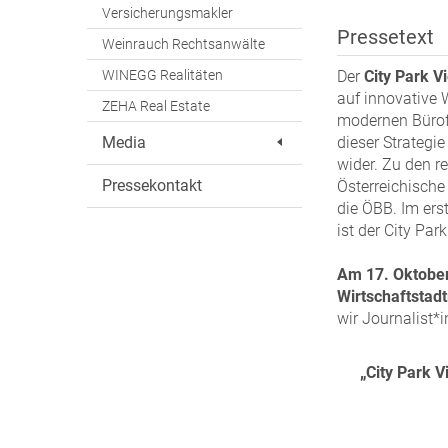
Versicherungsmakler
Pressetext
Weinrauch Rechtsanwälte
WINEGG Realitäten
Der
City Park V
auf innovative 
ZEHA Real Estate
modernen Bürofl
Media
dieser Strategi
wider. Zu den r
Pressekontakt
Österreichische
die ÖBB. Im ers
ist der City Par
Am 17. Oktober
Wirtschaftstadt
wir Journalist*
„City Park 