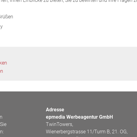
fen, Ihnen Einblicke zu bieten, Sie zu bewirten und Ihre Fragen z
Grüßen
dy
cken
en
Adresse
en
epmedia Werbeagentur GmbH
Sie
TwinTowers,
n:
Wienerbergstrasse 11/Turm B, 21. OG,