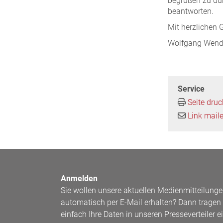
begrüßen zu dür
beantworten.
Mit herzlichen 
Wolfgang Wen
Service
Seite dru
Link mail
Anmelden
Sie wollen unsere aktuellen Medienmitteilung
automatisch per E-Mail erhalten? Dann tragen 
einfach Ihre Daten in unseren Presseverteiler ei