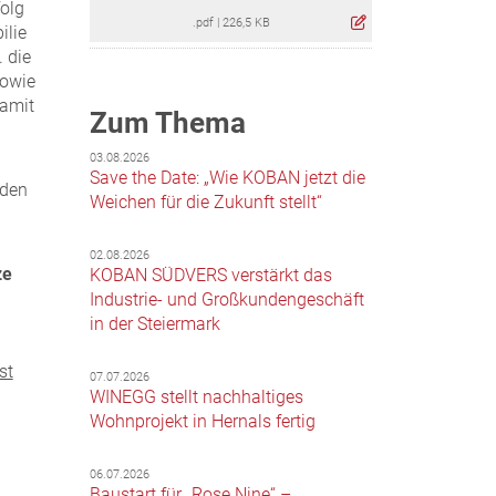
folg
.pdf
|
226,5 KB
ilie
. die
sowie
damit
Zum Thema
03.08.2026
Save the Date: „Wie KOBAN jetzt die
aden
Weichen für die Zukunft stellt“
02.08.2026
ze
KOBAN SÜDVERS verstärkt das
Industrie- und Großkundengeschäft
in der Steiermark
st
07.07.2026
WINEGG stellt nachhaltiges
Wohnprojekt in Hernals fertig
06.07.2026
Baustart für „Rose Nine“ –