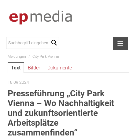
Meldungen
/
City Park Vienna
Meldungen
Text
Bilder
Dokumente
Alexander Peer
amb Development
18.09.2024
ATL Immoinvest
Presseführung „City Park
AURE Immobilien
Vienna – Wo Nachhaltigkeit
Austria Sotheby's International Realty
und zukunftsorientierte
City Park Vienna
Arbeitsplätze
CTP Österreich
zusammenfinden“