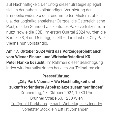
auf Nachhaltigkeit. Der Erfolg dieser Strategie spiegelt
MST Muhr
sich in der nahezu vollständigen Vermietung der
ÖKO-Wohnbau
Immobilie wider. Zu den renommierten Mietern zählen
PAYUCA
u.a. der Logistikdienstleister Cargoe. die Österreichische
Post, die den Standort als zentrales Paketverteilzentrum
Raiffeisen Property Holding International
nutzt, sowie die ÖBB. Im ersten Quartal 2024 wurden die
Salon Real
Bauteile 3, 4 und 5 fertiggestellt – damit ist der City Park
Vienna nun vollständig.
Savoir Vivre Group
Am 17. Oktober 2024 wird das Vorzeigeprojekt auch
Schwabenhaus
vom Wiener Finanz- und Wirtschaftstadtrat KR
STEUP Realitäten
Peter
Hanke besucht.
Im Rahmen dieser Besichtigung
STIX + Partner
laden wir Journalist*innen herzlich zur Teilnahme ein.
teamneunzehn
Presseführung:
„City Park Vienna –
Wo Nachhaltigkeit und
VÖPE Next
zukunftsorientierte Arbeitsplätze zusammenfinden“
Verband Österreichischer Versicherungsmakler
Donnerstag, 17. Oktober 2024, 10:30 Uhr
Brunner Straße 63, 1230 Wien
Weinrauch Rechtsanwälte
Treffpunkt Parkhaus, je nach Wetterlage letzter oder
WINEGG Realitäten
vorletzter Stock, ein Lift ist vorhanden.