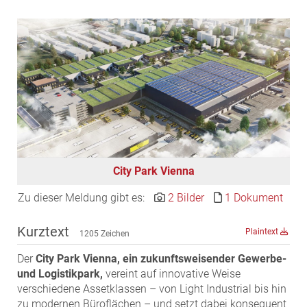
EDEX Immobilien
EPHIC Group
epmedia Werbeagentur
ESTINA Immobilien
Greystar
Grossmann + Kaswurm Immobilien
Gutwerk Immobilien Treuhand
HANDLER Gruppe
City Park Vienna
HARING Group
HARING Group + WINEGG Realitäten
Zu dieser Meldung gibt es:
2 Bilder
1 Dokument
HNP architects
Kurztext
Plaintext
1205 Zeichen
IG Immobilien
IMMOBILIEN MAGAZIN VERLAG
Der
City Park Vienna, ein zukunftsweisender Gewerbe-
und Logistikpark,
vereint auf innovative Weise
IMMOcontract
verschiedene Assetklassen – von Light Industrial bis hin
KOBAN SÜDVERS
zu modernen Büroflächen – und setzt dabei konsequent