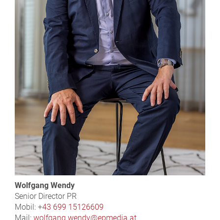
Wolfgang Wendy
Senior Director PR
Mobil:
+43 699 15126609
Mail:
wolfgang.wendy@epmedia.at