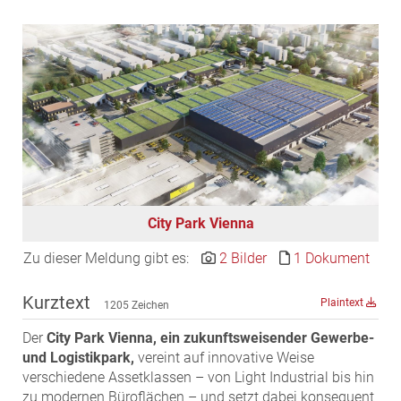
EDEX Immobilien
EPHIC Group
epmedia Werbeagentur
ESTINA Immobilien
Greystar
Grossmann + Kaswurm Immobilien
Gutwerk Immobilien Treuhand
HANDLER Gruppe
City Park Vienna
HARING Group
HARING Group + WINEGG Realitäten
Zu dieser Meldung gibt es:
2 Bilder
1 Dokument
HNP architects
Kurztext
Plaintext
1205 Zeichen
IG Immobilien
IMMOBILIEN MAGAZIN VERLAG
Der
City Park Vienna, ein zukunftsweisender Gewerbe-
und Logistikpark,
vereint auf innovative Weise
IMMOcontract
verschiedene Assetklassen – von Light Industrial bis hin
KOBAN SÜDVERS
zu modernen Büroflächen – und setzt dabei konsequent