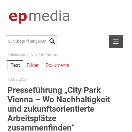
Meldungen
/
City Park Vienna
Meldungen
Text
Bilder
Dokumente
Alexander Peer
amb Development
18.09.2024
ATL Immoinvest
Presseführung „City Park
AURE Immobilien
Vienna – Wo Nachhaltigkeit
Austria Sotheby's International Realty
und zukunftsorientierte
City Park Vienna
Arbeitsplätze
CTP Österreich
zusammenfinden“