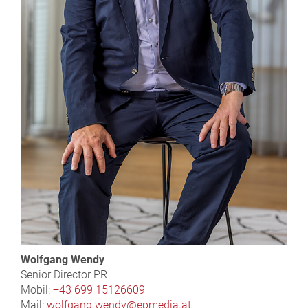
Wolfgang Wendy
Senior Director PR
Mobil:
+43 699 15126609
Mail:
wolfgang.wendy@epmedia.at