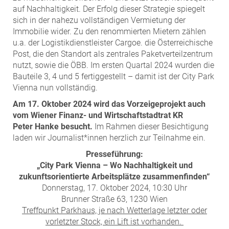
auf Nachhaltigkeit. Der Erfolg dieser Strategie spiegelt
MST Muhr
sich in der nahezu vollständigen Vermietung der
ÖKO-Wohnbau
Immobilie wider. Zu den renommierten Mietern zählen
PAYUCA
u.a. der Logistikdienstleister Cargoe. die Österreichische
Post, die den Standort als zentrales Paketverteilzentrum
Raiffeisen Property Holding International
nutzt, sowie die ÖBB. Im ersten Quartal 2024 wurden die
Salon Real
Bauteile 3, 4 und 5 fertiggestellt – damit ist der City Park
Vienna nun vollständig.
Savoir Vivre Group
Am 17. Oktober 2024 wird das Vorzeigeprojekt auch
Schwabenhaus
vom Wiener Finanz- und Wirtschaftstadtrat KR
STEUP Realitäten
Peter
Hanke besucht.
Im Rahmen dieser Besichtigung
STIX + Partner
laden wir Journalist*innen herzlich zur Teilnahme ein.
teamneunzehn
Presseführung:
„City Park Vienna –
Wo Nachhaltigkeit und
VÖPE Next
zukunftsorientierte Arbeitsplätze zusammenfinden“
Verband Österreichischer Versicherungsmakler
Donnerstag, 17. Oktober 2024, 10:30 Uhr
Brunner Straße 63, 1230 Wien
Weinrauch Rechtsanwälte
Treffpunkt Parkhaus, je nach Wetterlage letzter oder
WINEGG Realitäten
vorletzter Stock, ein Lift ist vorhanden.