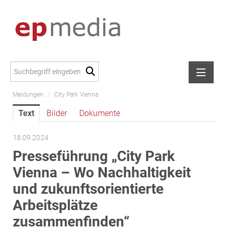
Meldungen
/
City Park Vienna
Meldungen
Text
Bilder
Dokumente
Alexander Peer
amb Development
18.09.2024
ATL Immoinvest
Presseführung „City Park
AURE Immobilien
Vienna – Wo Nachhaltigkeit
Austria Sotheby's International Realty
und zukunftsorientierte
City Park Vienna
Arbeitsplätze
CTP Österreich
zusammenfinden“