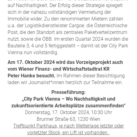
auf Nachhaltigkeit. Der Erfolg dieser Strategie spiegelt
MST Muhr
sich in der nahezu vollständigen Vermietung der
ÖKO-Wohnbau
Immobilie wider. Zu den renommierten Mietern zählen
PAYUCA
u.a. der Logistikdienstleister Cargoe. die Österreichische
Post, die den Standort als zentrales Paketverteilzentrum
Raiffeisen Property Holding International
nutzt, sowie die ÖBB. Im ersten Quartal 2024 wurden die
Salon Real
Bauteile 3, 4 und 5 fertiggestellt – damit ist der City Park
Vienna nun vollständig.
Savoir Vivre Group
Am 17. Oktober 2024 wird das Vorzeigeprojekt auch
Schwabenhaus
vom Wiener Finanz- und Wirtschaftstadtrat KR
STEUP Realitäten
Peter
Hanke besucht.
Im Rahmen dieser Besichtigung
STIX + Partner
laden wir Journalist*innen herzlich zur Teilnahme ein.
teamneunzehn
Presseführung:
„City Park Vienna –
Wo Nachhaltigkeit und
VÖPE Next
zukunftsorientierte Arbeitsplätze zusammenfinden“
Verband Österreichischer Versicherungsmakler
Donnerstag, 17. Oktober 2024, 10:30 Uhr
Brunner Straße 63, 1230 Wien
Weinrauch Rechtsanwälte
Treffpunkt Parkhaus, je nach Wetterlage letzter oder
WINEGG Realitäten
vorletzter Stock, ein Lift ist vorhanden.