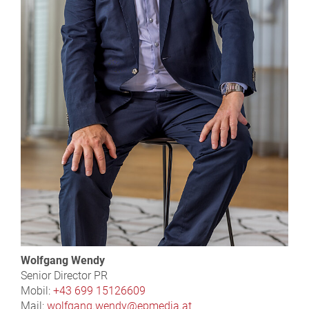
Wolfgang Wendy
Senior Director PR
Mobil:
+43 699 15126609
Mail:
wolfgang.wendy@epmedia.at