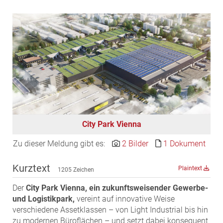
EDEX Immobilien
EPHIC Group
epmedia Werbeagentur
ESTINA Immobilien
Greystar
Grossmann + Kaswurm Immobilien
Gutwerk Immobilien Treuhand
HANDLER Gruppe
City Park Vienna
HARING Group
HARING Group + WINEGG Realitäten
Zu dieser Meldung gibt es:
2 Bilder
1 Dokument
HNP architects
Kurztext
Plaintext
1205 Zeichen
IG Immobilien
IMMOBILIEN MAGAZIN VERLAG
Der
City Park Vienna, ein zukunftsweisender Gewerbe-
und Logistikpark,
vereint auf innovative Weise
IMMOcontract
verschiedene Assetklassen – von Light Industrial bis hin
KOBAN SÜDVERS
zu modernen Büroflächen – und setzt dabei konsequent