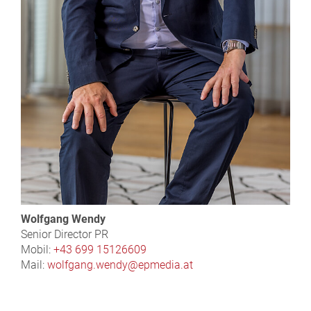
Wolfgang Wendy
Senior Director PR
Mobil:
+43 699 15126609
Mail:
wolfgang.wendy@epmedia.at