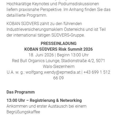
ZEHA Real Estate
Hochkarätige Keynotes und Podiumsdiskussionen
liefern praxisnahe Perspektive. Im Anhang finden Sie das
Media
detaillierte Programm.
Pressekontakt
KOBAN SÜDVERS zählt zu den führenden
Industrieversicherungsmaklern Österreichs und ist Teil
der international tätigen SÜDVERS‑Gruppe.
PRESSEINLADUNG
KOBAN SÜDVERS Risk Summit 2026
18. Juni 2026 | Beginn 13:00 Uhr
Red Bull Organics Lounge, Stadionstraße 4/2, 5071
Wals-Siezenheim
U.A. w. g.: wolfgang.wendy@epmedia.at | +43 699 1 512
66 09
Das Programm
13:00 Uhr – Registrierung & Networking
Ankommen und erster Austausch bei einem
Begrüßungskaffee