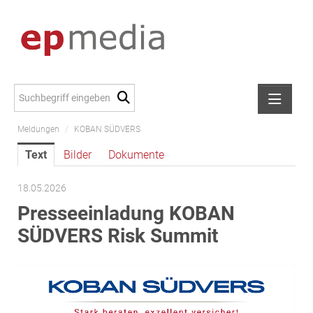
Meldungen
/
KOBAN SÜDVERS
Meldungen
Text
Bilder
Dokumente
Alexander Peer
amb Development
18.05.2026
ATL Immoinvest
Presseeinladung KOBAN
AURE Immobilien
SÜDVERS Risk Summit
Austria Sotheby's International Realty
City Park Vienna
CTP Österreich