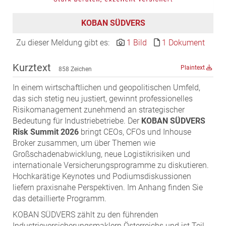
EDEX Immobilien
EPHIC Group
KOBAN SÜDVERS
epmedia Werbeagentur
Zu dieser Meldung gibt es:
1 Bild
1 Dokument
ESTINA Immobilien
Greystar
Kurztext
Plaintext
858 Zeichen
Grossmann + Kaswurm Immobilien
In einem wirtschaftlichen und geopolitischen Umfeld,
Gutwerk Immobilien Treuhand
das sich stetig neu justiert, gewinnt professionelles
Risikomanagement zunehmend an strategischer
HANDLER Gruppe
Bedeutung für Industriebetriebe. Der
KOBAN SÜDVERS
HARING Group
Risk Summit 2026
bringt CEOs, CFOs und Inhouse
HARING Group + WINEGG Realitäten
Broker zusammen, um über Themen wie
Großschadenabwicklung, neue Logistikrisiken und
HNP architects
internationale Versicherungsprogramme zu diskutieren.
IG Immobilien
Hochkarätige Keynotes und Podiumsdiskussionen
liefern praxisnahe Perspektiven. Im Anhang finden Sie
IMMOBILIEN MAGAZIN VERLAG
das detaillierte Programm.
IMMOcontract
KOBAN SÜDVERS zählt zu den führenden
KOBAN SÜDVERS
Industrieversicherungsmaklern Österreichs und ist Teil