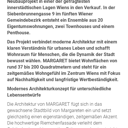
Neubauprojekt in einer der gefragtesten
ZEHA Real Estate
innerstädtischen Lagen Wiens in den Verkauf. In der
Media
Siebenbrunnengasse 9 im fünften Wiener
Gemeindebezirk entsteht ein Ensemble aus 20
Pressekontakt
Eigentumswohnungen, zwei Townhouses und einem
Penthouse.
Das Projekt verbindet moderne Architektur mit einem
klaren Verständnis für urbanes Leben und schafft
Wohnraum für Menschen, die die Dynamik der Stadt
bewusst wählen. MARGARET bietet Wohnflächen von
rund 37 bis 200 Quadratmetern und steht für ein
zeitgemäßes Wohngefühl im Zentrum Wiens mit Fokus
auf Nachhaltigkeit und langfristige Wertbeständigkeit.
Modernes Architekturkonzept für unterschiedliche
Lebensentwürfe
Die Architektur von MARGARET fügt sich in das
gewachsene Stadtbild von Margareten ein und setzt
gleichzeitig einen eigenständigen, zeitgemäßen Akzent.
Die hochwertige Riemchenfassade verleiht dem