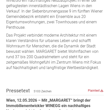
WINEGG ein nachhaltiges Neubauprojekt in einer der
MST Muhr
gefragtesten innerstädtischen Lagen Wiens in den
Verkauf. In der Siebenbrunnengasse 9 im fünften Wiener
ÖKO-Wohnbau
Gemeindebezirk entsteht ein Ensemble aus 20
PAYUCA
Eigentumswohnungen, zwei Townhouses und einem
Penthouse.
Raiffeisen Property Holding International
Das Projekt verbindet moderne Architektur mit einem
Salon Real
klaren Verständnis für urbanes Leben und schafft
Savoir Vivre Group
Wohnraum für Menschen, die die Dynamik der Stadt
Schwabenhaus
bewusst wählen. MARGARET bietet Wohnflächen von
rund 37 bis 200 Quadratmetern und steht für ein
STEUP Realitäten
zeitgemäßes Wohngefühl im Zentrum Wiens mit Fokus
STIX + Partner
auf Nachhaltigkeit und langfristige Wertbeständigkeit.
teamneunzehn
VÖPE Next
Verband Österreichischer Versicherungsmakler
Pressetext
Plaintext
5103 Zeichen
Weinrauch Rechtsanwälte
Wien, 12.05.2026 – Mit „MARGARET“ bringt der
WINEGG Realitäten
Immobilienentwickler WINEGG ein nachhaltiges