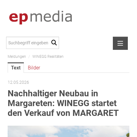
Meldungen
/
WINEGG Realitäten
Meldungen
Text
Bilder
Alexander Peer
amb Development
12.05.2026
ATL Immoinvest
Nachhaltiger Neubau in
AURE Immobilien
Margareten: WINEGG startet
Austria Sotheby's International Realty
den Verkauf von MARGARET
City Park Vienna
CTP Österreich