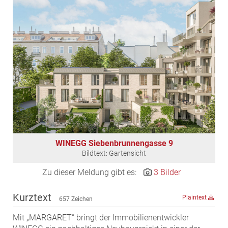
EDEX Immobilien
EPHIC Group
epmedia Werbeagentur
ESTINA Immobilien
Greystar
Grossmann + Kaswurm Immobilien
Gutwerk Immobilien Treuhand
HANDLER Gruppe
HARING Group
WINEGG Siebenbrunnengasse 9
HARING Group + WINEGG Realitäten
Bildtext: Gartensicht
HNP architects
Zu dieser Meldung gibt es:
3 Bilder
IG Immobilien
IMMOBILIEN MAGAZIN VERLAG
Kurztext
Plaintext
657 Zeichen
IMMOcontract
Mit „MARGARET“ bringt der Immobilienentwickler
KOBAN SÜDVERS