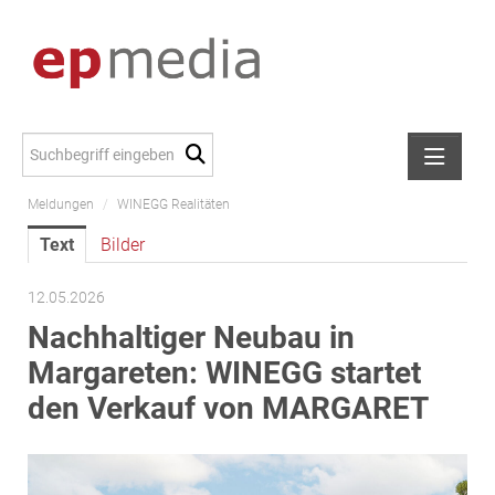
Meldungen
/
WINEGG Realitäten
Meldungen
Text
Bilder
Alexander Peer
amb Development
12.05.2026
ATL Immoinvest
Nachhaltiger Neubau in
AURE Immobilien
Margareten: WINEGG startet
Austria Sotheby's International Realty
den Verkauf von MARGARET
City Park Vienna
CTP Österreich