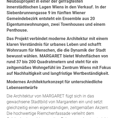
Neubauprojekt in einer der gefragtesten
ZEHA Real Estate
innerstädtischen Lagen Wiens in den Verkauf. In der
Media
Siebenbrunnengasse 9 im fünften Wiener
Gemeindebezirk entsteht ein Ensemble aus 20
Pressekontakt
Eigentumswohnungen, zwei Townhouses und einem
Penthouse.
Das Projekt verbindet moderne Architektur mit einem
klaren Verständnis für urbanes Leben und schafft
Wohnraum für Menschen, die die Dynamik der Stadt
bewusst wählen. MARGARET bietet Wohnflächen von
rund 37 bis 200 Quadratmetern und steht für ein
zeitgemäßes Wohngefühl im Zentrum Wiens mit Fokus
auf Nachhaltigkeit und langfristige Wertbeständigkeit.
Modernes Architekturkonzept für unterschiedliche
Lebensentwürfe
Die Architektur von MARGARET fügt sich in das
gewachsene Stadtbild von Margareten ein und setzt
gleichzeitig einen eigenständigen, zeitgemäßen Akzent.
Die hochwertige Riemchenfassade verleiht dem