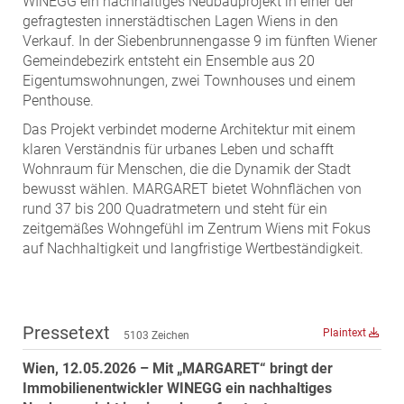
WINEGG ein nachhaltiges Neubauprojekt in einer der
MST Muhr
gefragtesten innerstädtischen Lagen Wiens in den
Verkauf. In der Siebenbrunnengasse 9 im fünften Wiener
ÖKO-Wohnbau
Gemeindebezirk entsteht ein Ensemble aus 20
PAYUCA
Eigentumswohnungen, zwei Townhouses und einem
Penthouse.
Raiffeisen Property Holding International
Das Projekt verbindet moderne Architektur mit einem
Salon Real
klaren Verständnis für urbanes Leben und schafft
Savoir Vivre Group
Wohnraum für Menschen, die die Dynamik der Stadt
Schwabenhaus
bewusst wählen. MARGARET bietet Wohnflächen von
rund 37 bis 200 Quadratmetern und steht für ein
STEUP Realitäten
zeitgemäßes Wohngefühl im Zentrum Wiens mit Fokus
STIX + Partner
auf Nachhaltigkeit und langfristige Wertbeständigkeit.
teamneunzehn
VÖPE Next
Verband Österreichischer Versicherungsmakler
Pressetext
Plaintext
5103 Zeichen
Weinrauch Rechtsanwälte
Wien, 12.05.2026 – Mit „MARGARET“ bringt der
WINEGG Realitäten
Immobilienentwickler WINEGG ein nachhaltiges