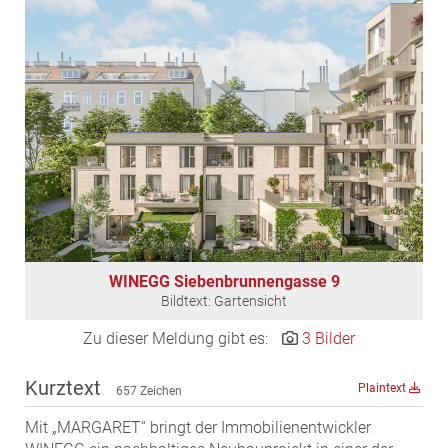
EDEX Immobilien
EPHIC Group
epmedia Werbeagentur
ESTINA Immobilien
Greystar
Grossmann + Kaswurm Immobilien
Gutwerk Immobilien Treuhand
HANDLER Gruppe
HARING Group
WINEGG Siebenbrunnengasse 9
HARING Group + WINEGG Realitäten
Bildtext: Gartensicht
HNP architects
Zu dieser Meldung gibt es:
3 Bilder
IG Immobilien
IMMOBILIEN MAGAZIN VERLAG
Kurztext
Plaintext
657 Zeichen
IMMOcontract
Mit „MARGARET“ bringt der Immobilienentwickler
KOBAN SÜDVERS