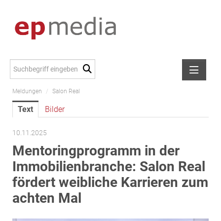
Meldungen
/
Salon Real
Meldungen
Text
Bilder
Alexander Peer
amb Development
10.11.2025
ATL Immoinvest
Mentoringprogramm in der
AURE Immobilien
Immobilienbranche: Salon Real
Austria Sotheby's International Realty
fördert weibliche Karrieren zum
City Park Vienna
achten Mal
CTP Österreich