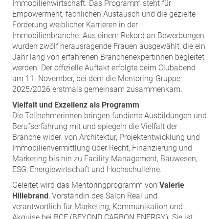
ZEHA Real Estate
Immobilienwirtschaft. Das Programm steht für
Empowerment, fachlichen Austausch und die gezielte
Media
Förderung weiblicher Karrieren in der
Immobilienbranche. Aus einem Rekord an Bewerbungen
Pressekontakt
wurden zwölf herausragende Frauen ausgewählt, die ein
Jahr lang von erfahrenen Branchenexpertinnen begleitet
werden. Der offizielle Auftakt erfolgte beim Clubabend
am 11. November, bei dem die Mentoring-Gruppe
2025/2026 erstmals gemeinsam zusammenkam.
Vielfalt und Exzellenz als Programm
Die Teilnehmerinnen bringen fundierte Ausbildungen und
Berufserfahrung mit und spiegeln die Vielfalt der
Branche wider: von Architektur, Projektentwicklung und
Immobilienvermittlung über Recht, Finanzierung und
Marketing bis hin zu Facility Management, Bauwesen,
ESG, Energiewirtschaft und Hochschullehre.
Geleitet wird das Mentoringprogramm von
Valerie
Hillebrand
, Vorständin des Salon Real und
verantwortlich für Marketing, Kommunikation und
Akquise bei BCE (BEYOND CARBON ENERGY). Sie ist