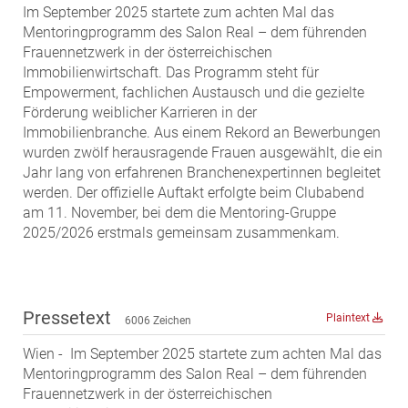
Im September 2025 startete zum achten Mal das
MST Muhr
Mentoringprogramm des Salon Real – dem führenden
ÖKO-Wohnbau
Frauennetzwerk in der österreichischen
Immobilienwirtschaft. Das Programm steht für
PAYUCA
Empowerment, fachlichen Austausch und die gezielte
Raiffeisen Property Holding International
Förderung weiblicher Karrieren in der
Salon Real
Immobilienbranche. Aus einem Rekord an Bewerbungen
wurden zwölf herausragende Frauen ausgewählt, die ein
Savoir Vivre Group
Jahr lang von erfahrenen Branchenexpertinnen begleitet
Schwabenhaus
werden. Der offizielle Auftakt erfolgte beim Clubabend
am 11. November, bei dem die Mentoring-Gruppe
STEUP Realitäten
2025/2026 erstmals gemeinsam zusammenkam.
STIX + Partner
teamneunzehn
VÖPE Next
Pressetext
Plaintext
6006 Zeichen
Verband Österreichischer Versicherungsmakler
Wien - Im September 2025 startete zum achten Mal das
Weinrauch Rechtsanwälte
Mentoringprogramm des Salon Real – dem führenden
WINEGG Realitäten
Frauennetzwerk in der österreichischen