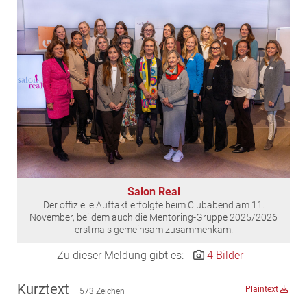
EDEX Immobilien
EPHIC Group
epmedia Werbeagentur
ESTINA Immobilien
Greystar
Grossmann + Kaswurm Immobilien
Gutwerk Immobilien Treuhand
HANDLER Gruppe
HARING Group
Salon Real
HARING Group + WINEGG Realitäten
Der offizielle Auftakt erfolgte beim Clubabend am 11.
HNP architects
November, bei dem auch die Mentoring-Gruppe 2025/2026
erstmals gemeinsam zusammenkam.
IG Immobilien
Zu dieser Meldung gibt es:
4 Bilder
IMMOBILIEN MAGAZIN VERLAG
IMMOcontract
Kurztext
Plaintext
573 Zeichen
KOBAN SÜDVERS