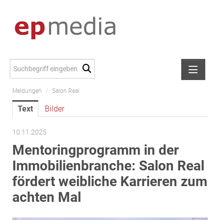
Meldungen
/
Salon Real
Meldungen
Text
Bilder
Alexander Peer
amb Development
10.11.2025
ATL Immoinvest
Mentoringprogramm in der
AURE Immobilien
Immobilienbranche: Salon Real
Austria Sotheby's International Realty
fördert weibliche Karrieren zum
City Park Vienna
achten Mal
CTP Österreich