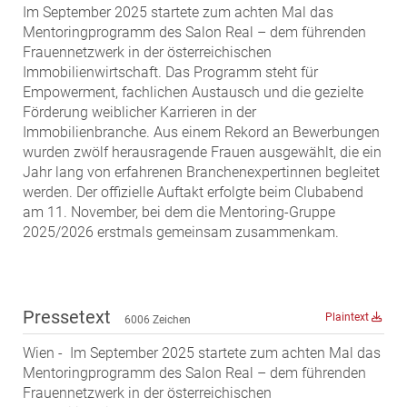
Im September 2025 startete zum achten Mal das
MST Muhr
Mentoringprogramm des Salon Real – dem führenden
ÖKO-Wohnbau
Frauennetzwerk in der österreichischen
Immobilienwirtschaft. Das Programm steht für
PAYUCA
Empowerment, fachlichen Austausch und die gezielte
Raiffeisen Property Holding International
Förderung weiblicher Karrieren in der
Salon Real
Immobilienbranche. Aus einem Rekord an Bewerbungen
wurden zwölf herausragende Frauen ausgewählt, die ein
Savoir Vivre Group
Jahr lang von erfahrenen Branchenexpertinnen begleitet
Schwabenhaus
werden. Der offizielle Auftakt erfolgte beim Clubabend
am 11. November, bei dem die Mentoring-Gruppe
STEUP Realitäten
2025/2026 erstmals gemeinsam zusammenkam.
STIX + Partner
teamneunzehn
VÖPE Next
Pressetext
Plaintext
6006 Zeichen
Verband Österreichischer Versicherungsmakler
Wien - Im September 2025 startete zum achten Mal das
Weinrauch Rechtsanwälte
Mentoringprogramm des Salon Real – dem führenden
WINEGG Realitäten
Frauennetzwerk in der österreichischen