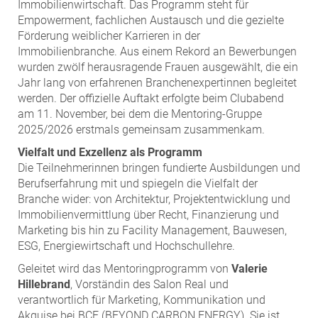
ZEHA Real Estate
Immobilienwirtschaft. Das Programm steht für
Empowerment, fachlichen Austausch und die gezielte
Media
Förderung weiblicher Karrieren in der
Immobilienbranche. Aus einem Rekord an Bewerbungen
Pressekontakt
wurden zwölf herausragende Frauen ausgewählt, die ein
Jahr lang von erfahrenen Branchenexpertinnen begleitet
werden. Der offizielle Auftakt erfolgte beim Clubabend
am 11. November, bei dem die Mentoring-Gruppe
2025/2026 erstmals gemeinsam zusammenkam.
Vielfalt und Exzellenz als Programm
Die Teilnehmerinnen bringen fundierte Ausbildungen und
Berufserfahrung mit und spiegeln die Vielfalt der
Branche wider: von Architektur, Projektentwicklung und
Immobilienvermittlung über Recht, Finanzierung und
Marketing bis hin zu Facility Management, Bauwesen,
ESG, Energiewirtschaft und Hochschullehre.
Geleitet wird das Mentoringprogramm von
Valerie
Hillebrand
, Vorständin des Salon Real und
verantwortlich für Marketing, Kommunikation und
Akquise bei BCE (BEYOND CARBON ENERGY). Sie ist