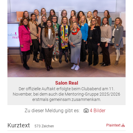
EDEX Immobilien
EPHIC Group
epmedia Werbeagentur
ESTINA Immobilien
Greystar
Grossmann + Kaswurm Immobilien
Gutwerk Immobilien Treuhand
HANDLER Gruppe
HARING Group
Salon Real
HARING Group + WINEGG Realitäten
Der offizielle Auftakt erfolgte beim Clubabend am 11.
HNP architects
November, bei dem auch die Mentoring-Gruppe 2025/2026
erstmals gemeinsam zusammenkam.
IG Immobilien
Zu dieser Meldung gibt es:
4 Bilder
IMMOBILIEN MAGAZIN VERLAG
IMMOcontract
Kurztext
Plaintext
573 Zeichen
KOBAN SÜDVERS