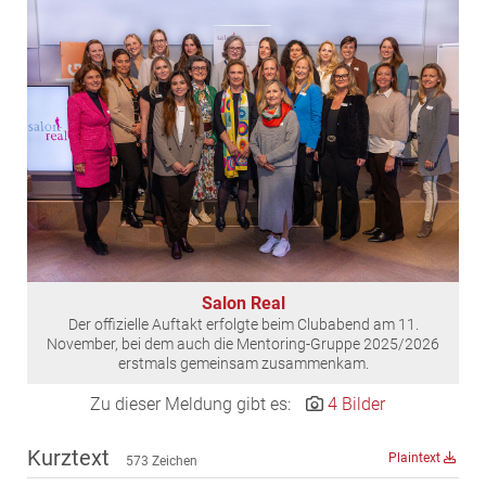
EDEX Immobilien
EPHIC Group
epmedia Werbeagentur
ESTINA Immobilien
Greystar
Grossmann + Kaswurm Immobilien
Gutwerk Immobilien Treuhand
HANDLER Gruppe
HARING Group
Salon Real
HARING Group + WINEGG Realitäten
Der offizielle Auftakt erfolgte beim Clubabend am 11.
HNP architects
November, bei dem auch die Mentoring-Gruppe 2025/2026
erstmals gemeinsam zusammenkam.
IG Immobilien
Zu dieser Meldung gibt es:
4 Bilder
IMMOBILIEN MAGAZIN VERLAG
IMMOcontract
Kurztext
Plaintext
573 Zeichen
KOBAN SÜDVERS