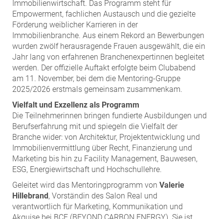
ZEHA Real Estate
Immobilienwirtschaft. Das Programm steht für
Empowerment, fachlichen Austausch und die gezielte
Media
Förderung weiblicher Karrieren in der
Immobilienbranche. Aus einem Rekord an Bewerbungen
Pressekontakt
wurden zwölf herausragende Frauen ausgewählt, die ein
Jahr lang von erfahrenen Branchenexpertinnen begleitet
werden. Der offizielle Auftakt erfolgte beim Clubabend
am 11. November, bei dem die Mentoring-Gruppe
2025/2026 erstmals gemeinsam zusammenkam.
Vielfalt und Exzellenz als Programm
Die Teilnehmerinnen bringen fundierte Ausbildungen und
Berufserfahrung mit und spiegeln die Vielfalt der
Branche wider: von Architektur, Projektentwicklung und
Immobilienvermittlung über Recht, Finanzierung und
Marketing bis hin zu Facility Management, Bauwesen,
ESG, Energiewirtschaft und Hochschullehre.
Geleitet wird das Mentoringprogramm von
Valerie
Hillebrand
, Vorständin des Salon Real und
verantwortlich für Marketing, Kommunikation und
Akquise bei BCE (BEYOND CARBON ENERGY). Sie ist