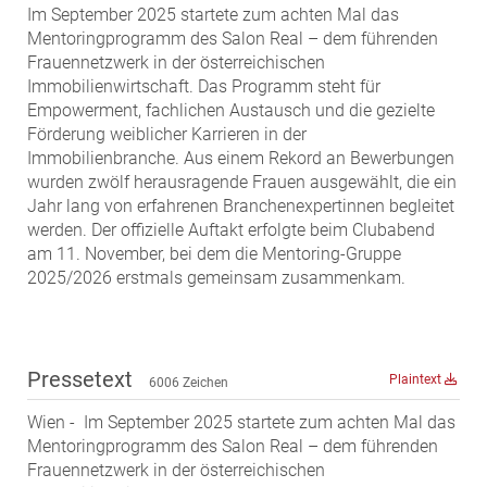
Im September 2025 startete zum achten Mal das
MST Muhr
Mentoringprogramm des Salon Real – dem führenden
ÖKO-Wohnbau
Frauennetzwerk in der österreichischen
Immobilienwirtschaft. Das Programm steht für
PAYUCA
Empowerment, fachlichen Austausch und die gezielte
Raiffeisen Property Holding International
Förderung weiblicher Karrieren in der
Salon Real
Immobilienbranche. Aus einem Rekord an Bewerbungen
wurden zwölf herausragende Frauen ausgewählt, die ein
Savoir Vivre Group
Jahr lang von erfahrenen Branchenexpertinnen begleitet
Schwabenhaus
werden. Der offizielle Auftakt erfolgte beim Clubabend
am 11. November, bei dem die Mentoring-Gruppe
STEUP Realitäten
2025/2026 erstmals gemeinsam zusammenkam.
STIX + Partner
teamneunzehn
VÖPE Next
Pressetext
Plaintext
6006 Zeichen
Verband Österreichischer Versicherungsmakler
Wien - Im September 2025 startete zum achten Mal das
Weinrauch Rechtsanwälte
Mentoringprogramm des Salon Real – dem führenden
WINEGG Realitäten
Frauennetzwerk in der österreichischen