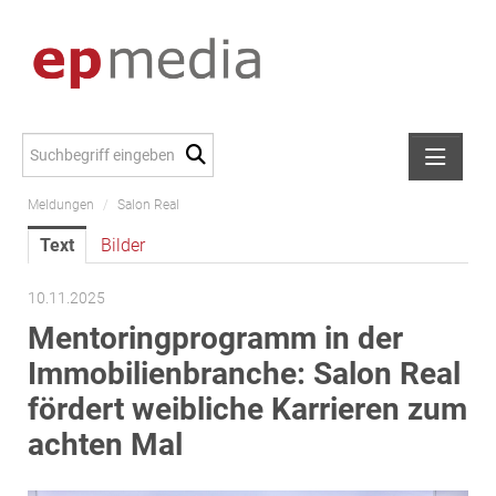
Meldungen
/
Salon Real
Meldungen
Text
Bilder
Alexander Peer
amb Development
10.11.2025
ATL Immoinvest
Mentoringprogramm in der
AURE Immobilien
Immobilienbranche: Salon Real
Austria Sotheby's International Realty
fördert weibliche Karrieren zum
City Park Vienna
achten Mal
CTP Österreich