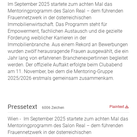
Im September 2025 startete zum achten Mal das
MST Muhr
Mentoringprogramm des Salon Real – dem führenden
ÖKO-Wohnbau
Frauennetzwerk in der österreichischen
Immobilienwirtschaft. Das Programm steht für
PAYUCA
Empowerment, fachlichen Austausch und die gezielte
Raiffeisen Property Holding International
Förderung weiblicher Karrieren in der
Salon Real
Immobilienbranche. Aus einem Rekord an Bewerbungen
wurden zwölf herausragende Frauen ausgewählt, die ein
Savoir Vivre Group
Jahr lang von erfahrenen Branchenexpertinnen begleitet
Schwabenhaus
werden. Der offizielle Auftakt erfolgte beim Clubabend
am 11. November, bei dem die Mentoring-Gruppe
STEUP Realitäten
2025/2026 erstmals gemeinsam zusammenkam.
STIX + Partner
teamneunzehn
VÖPE Next
Pressetext
Plaintext
6006 Zeichen
Verband Österreichischer Versicherungsmakler
Wien - Im September 2025 startete zum achten Mal das
Weinrauch Rechtsanwälte
Mentoringprogramm des Salon Real – dem führenden
WINEGG Realitäten
Frauennetzwerk in der österreichischen