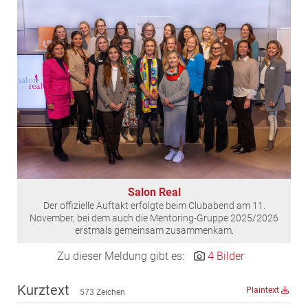
EDEX Immobilien
EPHIC Group
epmedia Werbeagentur
ESTINA Immobilien
Greystar
Grossmann + Kaswurm Immobilien
Gutwerk Immobilien Treuhand
HANDLER Gruppe
HARING Group
Salon Real
HARING Group + WINEGG Realitäten
Der offizielle Auftakt erfolgte beim Clubabend am 11.
HNP architects
November, bei dem auch die Mentoring-Gruppe 2025/2026
erstmals gemeinsam zusammenkam.
IG Immobilien
Zu dieser Meldung gibt es:
4 Bilder
IMMOBILIEN MAGAZIN VERLAG
IMMOcontract
Kurztext
Plaintext
573 Zeichen
KOBAN SÜDVERS