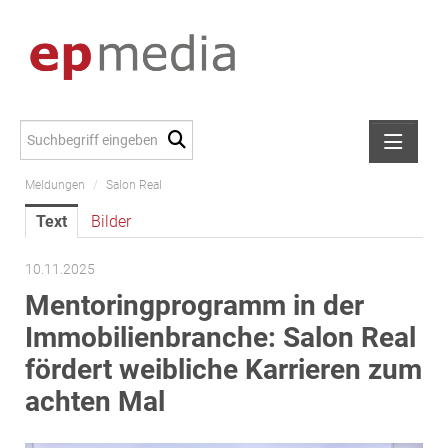
Meldungen
/
Salon Real
Meldungen
Text
Bilder
Alexander Peer
amb Development
10.11.2025
ATL Immoinvest
Mentoringprogramm in der
AURE Immobilien
Immobilienbranche: Salon Real
Austria Sotheby's International Realty
fördert weibliche Karrieren zum
City Park Vienna
achten Mal
CTP Österreich