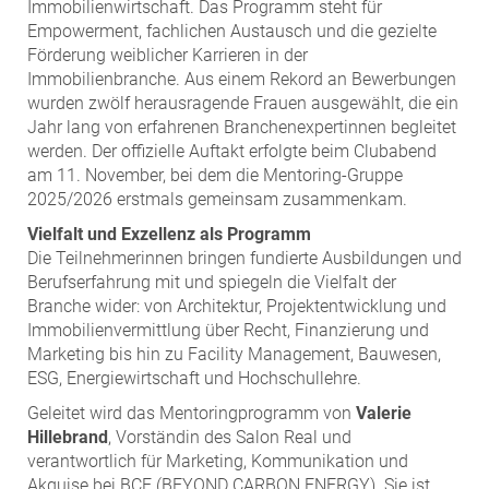
ZEHA Real Estate
Immobilienwirtschaft. Das Programm steht für
Empowerment, fachlichen Austausch und die gezielte
Media
Förderung weiblicher Karrieren in der
Immobilienbranche. Aus einem Rekord an Bewerbungen
Pressekontakt
wurden zwölf herausragende Frauen ausgewählt, die ein
Jahr lang von erfahrenen Branchenexpertinnen begleitet
werden. Der offizielle Auftakt erfolgte beim Clubabend
am 11. November, bei dem die Mentoring-Gruppe
2025/2026 erstmals gemeinsam zusammenkam.
Vielfalt und Exzellenz als Programm
Die Teilnehmerinnen bringen fundierte Ausbildungen und
Berufserfahrung mit und spiegeln die Vielfalt der
Branche wider: von Architektur, Projektentwicklung und
Immobilienvermittlung über Recht, Finanzierung und
Marketing bis hin zu Facility Management, Bauwesen,
ESG, Energiewirtschaft und Hochschullehre.
Geleitet wird das Mentoringprogramm von
Valerie
Hillebrand
, Vorständin des Salon Real und
verantwortlich für Marketing, Kommunikation und
Akquise bei BCE (BEYOND CARBON ENERGY). Sie ist