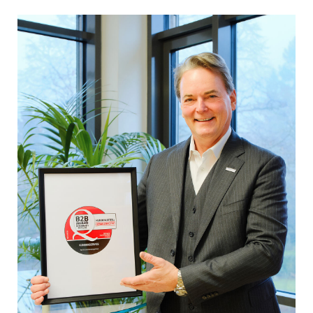
EDEX Immobilien
EPHIC Group
epmedia Werbeagentur
ESTINA Immobilien
Greystar
Grossmann + Kaswurm Immobilien
Gutwerk Immobilien Treuhand
HANDLER Gruppe
HARING Group
HARING Group + WINEGG Realitäten
HNP architects
IG Immobilien
IMMOBILIEN MAGAZIN VERLAG
IMMOcontract
KOBAN SÜDVERS