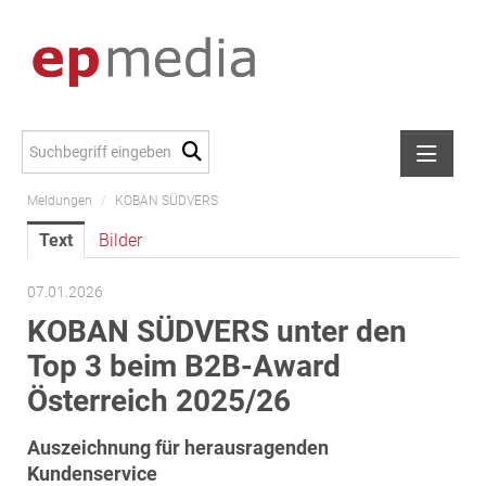
Meldungen
/
KOBAN SÜDVERS
Meldungen
Text
Bilder
Alexander Peer
amb Development
07.01.2026
ATL Immoinvest
KOBAN SÜDVERS unter den
AURE Immobilien
Top 3 beim B2B-Award
Austria Sotheby's International Realty
Österreich 2025/26
City Park Vienna
Auszeichnung für herausragenden
CTP Österreich
Kundenservice