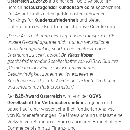
Österreich 2025/26
als einer der Top-3-Anbieter im
ZEHA Real Estate
Bereich
herausragender Kundenservice
ausgezeichnet.
Media
Der Award zählt zu den größten österreichweiten
Rankings für
Kundenzufriedenheit
und bietet
Pressekontakt
Unternehmen wie Kunden eine objektive Orientierung.
„Diese Auszeichnung bestätigt unseren Anspruch, für
unsere Geschäftspartner nicht nur ein verlässlicher
Versicherungsmakler, sondern ein echter Service-
Champion zu sein“, betont
Dr. Klaus Koban
,
geschäftsführender Gesellschafter von KOBAN Südvers.
„Gerade in einer Zeit, in der Komplexität und
Geschwindigkeit zunehmen, ist exzellenter
Kundenservice der entscheidende Faktor für Vertrauen
und langfristige Partnerschaften.“
Der
B2B-Award Österreich
wird von der
ÖGVS –
Gesellschaft für Verbraucherstudien
vergeben und
basiert auf einer wissenschaftlich fundierten Analyse
von Kundenerfahrungen. Die Untersuchung umfasst eine
Vielzahl von Branchen – vom stationären Handel über E-
Commerce bis hin zu Finanz- und