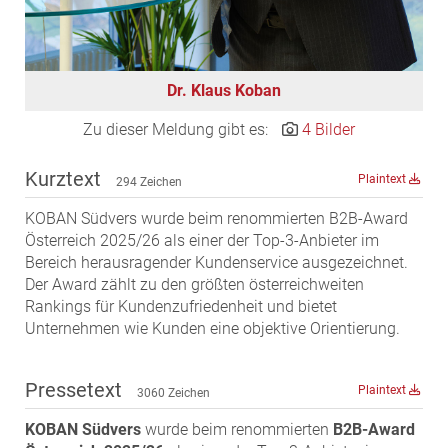
MST Muhr
ÖKO-Wohnbau
PAYUCA
Dr. Klaus Koban
Raiffeisen Property Holding International
Zu dieser Meldung gibt es:
4 Bilder
Salon Real
Savoir Vivre Group
Kurztext
Plaintext
294 Zeichen
Schwabenhaus
KOBAN Südvers wurde beim renommierten B2B-Award
STEUP Realitäten
Österreich 2025/26 als einer der Top-3-Anbieter im
Bereich herausragender Kundenservice ausgezeichnet.
STIX + Partner
Der Award zählt zu den größten österreichweiten
teamneunzehn
Rankings für Kundenzufriedenheit und bietet
Unternehmen wie Kunden eine objektive Orientierung.
VÖPE Next
Verband Österreichischer Versicherungsmakler
Pressetext
Weinrauch Rechtsanwälte
Plaintext
3060 Zeichen
WINEGG Realitäten
KOBAN Südvers
wurde beim renommierten
B2B-Award