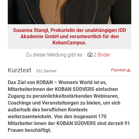
MST Muhr
ÖKO-Wohnbau
PAYUCA
Susanna Stangl, Prokuristin der unabhängigen IDD
Raiffeisen Property Holding International
Akademie GmbH und verantwortlich für den
KobanCampus.
Salon Real
Savoir Vivre Group
Zu dieser Meldung gibt es:
2 Bilder
Schwabenhaus
Kurztext
Plaintext
332 Zeichen
STEUP Realitäten
Das Ziel von KOBAN – Women’s World ist es,
STIX + Partner
Mitarbeiterinnen der KOBAN SÜDVERS einfachen
teamneunzehn
Zugang zu persönlichkeitsstärkenden Webinaren,
VÖPE Next
Coachings und Veranstaltungen zu bieten, um sich
außerhalb des beruflichen Kontexts
Verband Österreichischer Versicherungsmakler
weiterzuentwickeln. Von den insgesamt 170
Weinrauch Rechtsanwälte
Mitarbeiter:innen der KOBAN SÜDVERS sind derzeit 91
Frauen beschäftigt.
WINEGG Realitäten