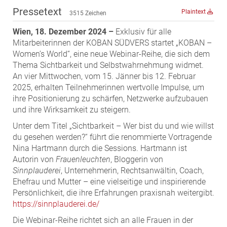
ZEHA Real Estate
Pressetext
Plaintext
3515 Zeichen
Media
Wien, 18. Dezember 2024 –
Exklusiv für alle
Pressekontakt
Mitarbeiterinnen der KOBAN SÜDVERS startet „KOBAN –
Women’s World“, eine neue Webinar-Reihe, die sich dem
Thema Sichtbarkeit und Selbstwahrnehmung widmet.
An vier Mittwochen, vom 15. Jänner bis 12. Februar
2025, erhalten Teilnehmerinnen wertvolle Impulse, um
ihre Positionierung zu schärfen, Netzwerke aufzubauen
und ihre Wirksamkeit zu steigern.
Unter dem Titel „Sichtbarkeit – Wer bist du und wie willst
du gesehen werden?“ führt die renommierte Vortragende
Nina Hartmann durch die Sessions. Hartmann ist
Autorin von
Frauenleuchten
, Bloggerin von
Sinnplauderei
, Unternehmerin, Rechtsanwältin, Coach,
Ehefrau und Mutter – eine vielseitige und inspirierende
Persönlichkeit, die ihre Erfahrungen praxisnah weitergibt.
https://sinnplauderei.de/
Die Webinar-Reihe richtet sich an alle Frauen in der