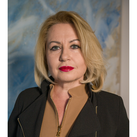
EDEX Immobilien
EPHIC Group
epmedia Werbeagentur
ESTINA Immobilien
Greystar
Grossmann + Kaswurm Immobilien
Gutwerk Immobilien Treuhand
HANDLER Gruppe
HARING Group
HARING Group + WINEGG Realitäten
HNP architects
IG Immobilien
IMMOBILIEN MAGAZIN VERLAG
IMMOcontract
KOBAN SÜDVERS