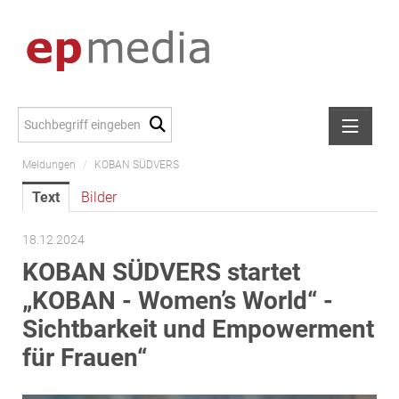
Meldungen
/
KOBAN SÜDVERS
Meldungen
Text
Bilder
Alexander Peer
amb Development
18.12.2024
ATL Immoinvest
KOBAN SÜDVERS startet
AURE Immobilien
„KOBAN - Women’s World“ -
Austria Sotheby's International Realty
Sichtbarkeit und Empowerment
City Park Vienna
für Frauen“
CTP Österreich