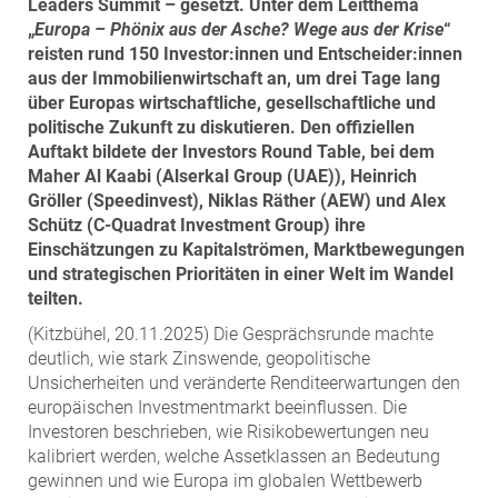
Leaders Summit – gesetzt. Unter dem Leitthema
ZEHA Real Estate
„
Europa – Phönix aus der Asche? Wege aus der Krise
“
Media
reisten rund 150 Investor:innen und Entscheider:innen
aus der Immobilienwirtschaft an, um drei Tage lang
Pressekontakt
über Europas wirtschaftliche, gesellschaftliche und
politische Zukunft zu diskutieren. Den offiziellen
Auftakt bildete der Investors Round Table, bei dem
Maher Al Kaabi (Alserkal Group (UAE)), Heinrich
Gröller (Speedinvest), Niklas Räther (AEW) und Alex
Schütz (C-Quadrat Investment Group) ihre
Einschätzungen zu Kapitalströmen, Marktbewegungen
und strategischen Prioritäten in einer Welt im Wandel
teilten.
(Kitzbühel, 20.11.2025) Die Gesprächsrunde machte
deutlich, wie stark Zinswende, geopolitische
Unsicherheiten und veränderte Renditeerwartungen den
europäischen Investmentmarkt beeinflussen. Die
Investoren beschrieben, wie Risikobewertungen neu
kalibriert werden, welche Assetklassen an Bedeutung
gewinnen und wie Europa im globalen Wettbewerb