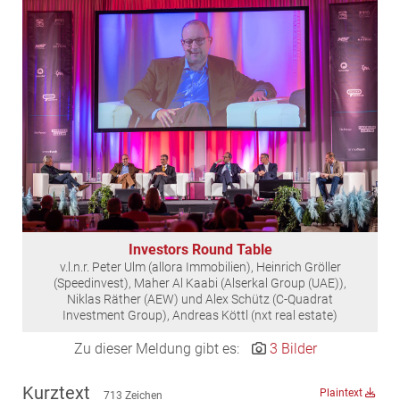
EDEX Immobilien
EPHIC Group
epmedia Werbeagentur
ESTINA Immobilien
Greystar
Grossmann + Kaswurm Immobilien
Gutwerk Immobilien Treuhand
HANDLER Gruppe
HARING Group
Investors Round Table
HARING Group + WINEGG Realitäten
v.l.n.r. Peter Ulm (allora Immobilien), Heinrich Gröller
HNP architects
(Speedinvest), Maher Al Kaabi (Alserkal Group (UAE)),
Niklas Räther (AEW) und Alex Schütz (C-Quadrat
IG Immobilien
Investment Group), Andreas Köttl (nxt real estate)
IMMOBILIEN MAGAZIN VERLAG
Zu dieser Meldung gibt es:
3 Bilder
IMMOcontract
KOBAN SÜDVERS
Kurztext
Plaintext
713 Zeichen