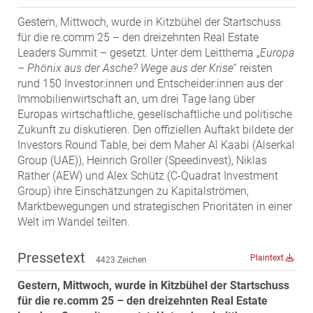
MST Muhr
Gestern, Mittwoch, wurde in Kitzbühel der Startschuss
ÖKO-Wohnbau
für die re.comm 25 – den dreizehnten Real Estate
Leaders Summit – gesetzt. Unter dem Leitthema „
Europa
PAYUCA
– Phönix aus der Asche? Wege aus der Krise
“ reisten
Raiffeisen Property Holding International
rund 150 Investor:innen und Entscheider:innen aus der
Immobilienwirtschaft an, um drei Tage lang über
Salon Real
Europas wirtschaftliche, gesellschaftliche und politische
Savoir Vivre Group
Zukunft zu diskutieren. Den offiziellen Auftakt bildete der
Schwabenhaus
Investors Round Table, bei dem Maher Al Kaabi (Alserkal
Group (UAE)), Heinrich Gröller (Speedinvest), Niklas
STEUP Realitäten
Räther (AEW) und Alex Schütz (C-Quadrat Investment
STIX + Partner
Group) ihre Einschätzungen zu Kapitalströmen,
Marktbewegungen und strategischen Prioritäten in einer
teamneunzehn
Welt im Wandel teilten.
VÖPE Next
Verband Österreichischer Versicherungsmakler
Pressetext
Plaintext
4423 Zeichen
Weinrauch Rechtsanwälte
Gestern, Mittwoch, wurde in Kitzbühel der Startschuss
WINEGG Realitäten
für die re.comm 25 – den dreizehnten Real Estate