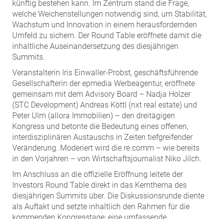
künftig bestehen kann. Im Zentrum stand die Frage,
welche Weichenstellungen notwendig sind, um Stabilität,
Wachstum und Innovation in einem herausfordernden
Umfeld zu sichern. Der Round Table eröffnete damit die
inhaltliche Auseinandersetzung des diesjährigen
Summits.
Veranstalterin Iris Einwaller-Probst, geschäftsführende
Gesellschafterin der epmedia Werbeagentur, eröffnete
gemeinsam mit dem Advisory Board – Nadja Holzer
(STC Development) Andreas Köttl (nxt real estate) und
Peter Ulm (allora Immobilien) – den dreitägigen
Kongress und betonte die Bedeutung eines offenen,
interdisziplinären Austauschs in Zeiten tiefgreifender
Veränderung. Moderiert wird die re.comm – wie bereits
in den Vorjahren – von Wirtschaftsjournalist Niko Jilch.
Im Anschluss an die offizielle Eröffnung leitete der
Investors Round Table direkt in das Kernthema des
diesjährigen Summits über. Die Diskussionsrunde diente
als Auftakt und setzte inhaltlich den Rahmen für die
kommenden Kongresstage: eine umfassende