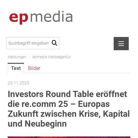
Meldungen
/
epmedia Werbeagentur
Meldungen
Text
Bilder
Alexander Peer
amb Development
20.11.2025
ATL Immoinvest
Investors Round Table eröffnet
AURE Immobilien
die re.comm 25 – Europas
Austria Sotheby's International Realty
Zukunft zwischen Krise, Kapital
City Park Vienna
und Neubeginn
CTP Österreich