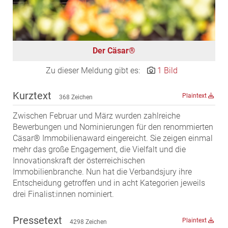
MST Muhr
ÖKO-Wohnbau
PAYUCA
Der Cäsar®
Raiffeisen Property Holding International
Zu dieser Meldung gibt es:
1 Bild
Salon Real
Savoir Vivre Group
Kurztext
Plaintext
368 Zeichen
Schwabenhaus
Zwischen Februar und März wurden zahlreiche
STEUP Realitäten
Bewerbungen und Nominierungen für den renommierten
STIX + Partner
Cäsar® Immobilienaward eingereicht. Sie zeigen einmal
mehr das große Engagement, die Vielfalt und die
teamneunzehn
Innovationskraft der österreichischen
VÖPE Next
Immobilienbranche. Nun hat die Verbandsjury ihre
Entscheidung getroffen und in acht Kategorien jeweils
Verband Österreichischer Versicherungsmakler
drei Finalist:innen nominiert.
Weinrauch Rechtsanwälte
WINEGG Realitäten
Pressetext
Plaintext
4298 Zeichen