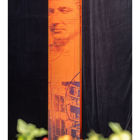
EDEX Immobilien
EPHIC Group
epmedia Werbeagentur
ESTINA Immobilien
Greystar
Grossmann + Kaswurm Immobilien
Gutwerk Immobilien Treuhand
HANDLER Gruppe
HARING Group
HARING Group + WINEGG Realitäten
HNP architects
IG Immobilien
IMMOBILIEN MAGAZIN VERLAG
IMMOcontract
KOBAN SÜDVERS