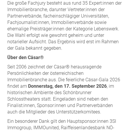
Die große Fachjury besteht aus rund 35 Expert:innen der
Immobilienbranche, darunter Vertreter:innen der
Partnerverbände, facheinschlägiger Universitäten,
Fachjournalist:innen, Immobilienverbände sowie
ehemalige Preisträger:innen der Kategorie Lebenswerk.
Die Wahl erfolgt wie gewohnt geheim und unter
notarieller Aufsicht. Das Ergebnis wird erst im Rahmen
der Gala bekannt gegeben.
Über den Cäsar®
Seit 2006 zeichnet der Cäsar® herausragende
Persönlichkeiten der österreichischen
Immobilienbranche aus. Die feierliche Cäsar-Gala 2026
findet am
Donnerstag, den 17. September 2026
, im
historischen Ambiente des Schönbrunner
Schlosstheaters statt. Eingeladen sind neben den
Finalist:innen, Sponsor:innen und Partnerverbänden
auch die Mitglieder des Unterstützerkomitees.
Ein besonderer Dank gilt den Hauptsponsor:innen 3SI
Immogroup, IMMOunited, Raiffeisenlandesbank NÖ-