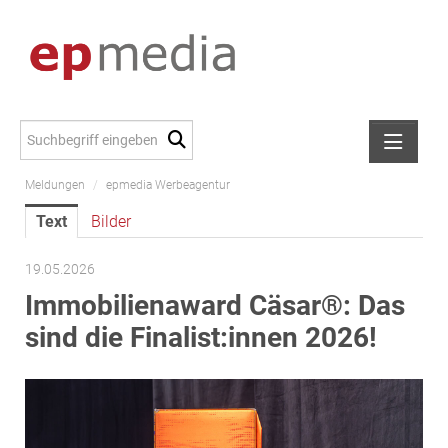
Meldungen
/
epmedia Werbeagentur
Meldungen
Text
Bilder
Alexander Peer
amb Development
19.05.2026
ATL Immoinvest
Immobilienaward Cäsar®: Das
AURE Immobilien
sind die Finalist:innen 2026!
Austria Sotheby's International Realty
City Park Vienna
CTP Österreich