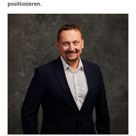
EDEX Immobilien
positionieren.
EPHIC Group
epmedia Werbeagentur
ESTINA Immobilien
Greystar
Grossmann + Kaswurm Immobilien
Gutwerk Immobilien Treuhand
HANDLER Gruppe
HARING Group
HARING Group + WINEGG Realitäten
HNP architects
IG Immobilien
IMMOBILIEN MAGAZIN VERLAG
IMMOcontract
KOBAN SÜDVERS