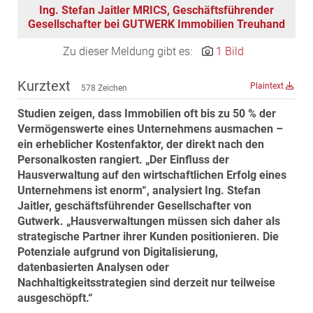
Ing. Stefan Jaitler MRICS, Geschäftsführender
MST Muhr
Gesellschafter bei GUTWERK Immobilien Treuhand
ÖKO-Wohnbau
Zu dieser Meldung gibt es:
1 Bild
PAYUCA
Raiffeisen Property Holding International
Kurztext
Plaintext
578 Zeichen
Salon Real
Studien zeigen, dass Immobilien oft bis zu 50 % der
Savoir Vivre Group
Vermögenswerte eines Unternehmens ausmachen –
Schwabenhaus
ein erheblicher Kostenfaktor, der direkt nach den
Personalkosten rangiert. „Der Einfluss der
STEUP Realitäten
Hausverwaltung auf den wirtschaftlichen Erfolg eines
STIX + Partner
Unternehmens ist enorm“, analysiert Ing. Stefan
Jaitler, geschäftsführender Gesellschafter von
teamneunzehn
Gutwerk. „Hausverwaltungen müssen sich daher als
VÖPE Next
strategische Partner ihrer Kunden positionieren. Die
Verband Österreichischer Versicherungsmakler
Potenziale aufgrund von Digitalisierung,
datenbasierten Analysen oder
Weinrauch Rechtsanwälte
Nachhaltigkeitsstrategien sind derzeit nur teilweise
WINEGG Realitäten
ausgeschöpft.“