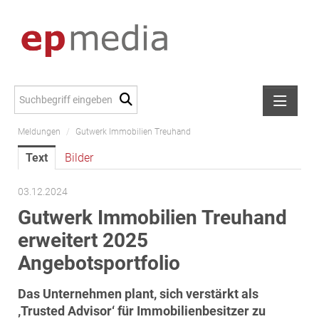
Meldungen
/
Gutwerk Immobilien Treuhand
Meldungen
Text
Bilder
Alexander Peer
amb Development
03.12.2024
ATL Immoinvest
Gutwerk Immobilien Treuhand
AURE Immobilien
erweitert 2025
Austria Sotheby's International Realty
Angebotsportfolio
City Park Vienna
Das Unternehmen plant, sich verstärkt als
CTP Österreich
‚Trusted Advisor‘ für Immobilienbesitzer zu