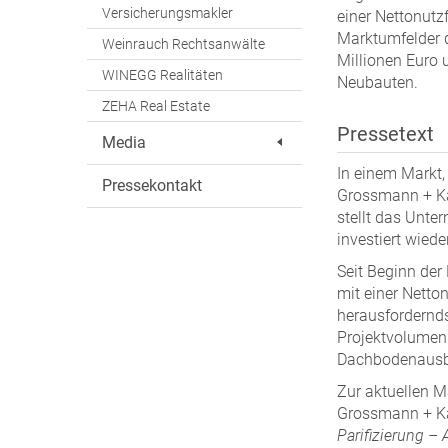
Versicherungsmakler
einer Nettonutz
Marktumfelder 
Weinrauch Rechtsanwälte
Millionen Euro
WINEGG Realitäten
Neubauten.
ZEHA Real Estate
Pressetext
Media
In einem Markt, 
Pressekontakt
Grossmann + Ka
stellt das Unte
investiert wied
Seit Beginn de
mit einer Netto
herausfordernd
Projektvolumen 
Dachbodenausb
Zur aktuellen M
Grossmann + K
Parifizierung –