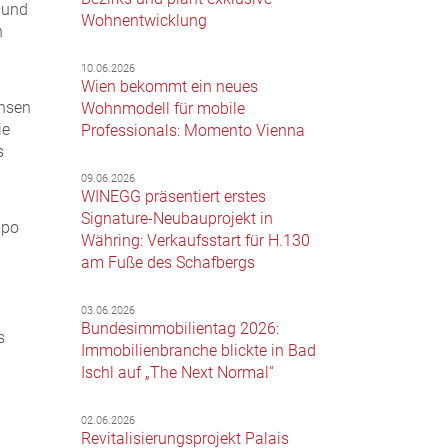
und
Wohnentwicklung
n
10.06.2026
Wien bekommt ein neues
insen
Wohnmodell für mobile
ie
Professionals: Momento Vienna
s
09.06.2026
WINEGG präsentiert erstes
Signature-Neubauprojekt in
mpo
Währing: Verkaufsstart für H.130
am Fuße des Schafbergs
n
03.06.2026
Bundesimmobilientag 2026:
s
Immobilienbranche blickte in Bad
Ischl auf „The Next Normal“
02.06.2026
Revitalisierungsprojekt Palais