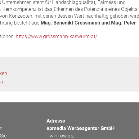
 Unternehmen steht für Handschlagqualität, Fairness und
t. Kernkompetenz ist das Erkennen des Potenzials eines Objekts
 von Konzepten, mit denen dessen Wert nachhaltig gehoben wird
ührung besteht aus
Mag. Benedikt Grossmann und Mag. Peter
tionen:
https://www.grossmann-kaswurm.at/
cken
en
Adresse
en
epmedia Werbeagentur GmbH
Sie
TwinTowers,