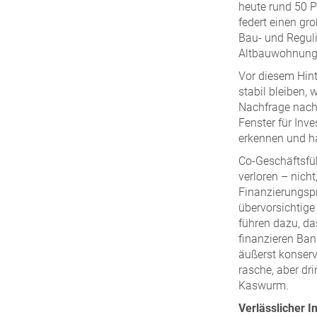
heute rund 50 P
federt einen gr
Bau- und Reguli
Altbauwohnungen
Vor diesem Hin
stabil bleiben, 
Nachfrage nach 
Fenster für Inv
erkennen und h
Co-Geschäftsfü
verloren – nicht
Finanzierungspr
übervorsichtige
führen dazu, da
finanzieren Ban
äußerst konserv
rasche, aber d
Kaswurm.
Verlässlicher 