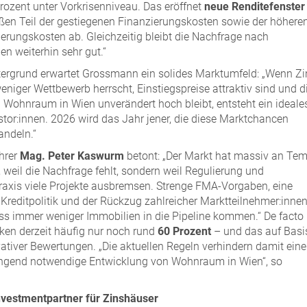
rozent unter Vorkrisenniveau. Das eröffnet
neue Renditefenster
oßen Teil der gestiegenen Finanzierungskosten sowie der höhere
erungskosten ab. Gleichzeitig bleibt die Nachfrage nach
 weiterhin sehr gut.“
tergrund erwartet Grossmann ein solides Marktumfeld: „Wenn Z
weniger Wettbewerb herrscht, Einstiegspreise attraktiv sind und d
Wohnraum in Wien unverändert hoch bleibt, entsteht ein ideale
estor:innen. 2026 wird das Jahr jener, die diese Marktchancen
andeln.“
hrer
Mag. Peter Kaswurm
betont: „Der Markt hat massiv an Te
, weil die Nachfrage fehlt, sondern weil Regulierung und
axis viele Projekte ausbremsen. Strenge FMA-Vorgaben, eine
 Kreditpolitik und der Rückzug zahlreicher Marktteilnehmer:inne
ss immer weniger Immobilien in die Pipeline kommen.“ De facto
ken derzeit häufig nur noch rund
60 Prozent
– und das auf Basi
ativer Bewertungen. „Die aktuellen Regeln verhindern damit eine
ringend notwendige Entwicklung von Wohnraum in Wien“, so
Investmentpartner für Zinshäuser