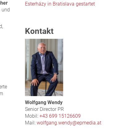
cher
Esterházy in Bratislava gestartet
o und
d,
Kontakt
erte
im
Wolfgang Wendy
Senior Director PR
Mobil:
+43 699 15126609
Mail:
wolfgang.wendy@epmedia.at
.