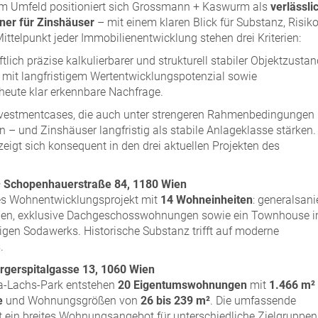
em Umfeld positioniert sich Grossmann + Kaswurm als
verlässli
ner für Zinshäuser
– mit einem klaren Blick für Substanz, Risik
ittelpunkt jeder Immobilienentwicklung stehen drei Kriterien:
ftlich präzise kalkulierbarer und strukturell stabiler Objektzustan
t mit langfristigem Wertentwicklungspotenzial sowie
 heute klar erkennbare Nachfrage.
nvestmentcases, die auch unter strengeren Rahmenbedingungen
en – und Zinshäuser langfristig als stabile Anlageklasse stärken.
zeigt sich konsequent in den drei aktuellen Projekten des
Schopenhauerstraße 84, 1180 Wien
es Wohnentwicklungsprojekt mit
14 Wohneinheiten
: generalsani
en, exklusive Dachgeschosswohnungen sowie ein Townhouse 
gen Sodawerks. Historische Substanz trifft auf moderne
.
gerspitalgasse 13, 1060 Wien
a-Lachs-Park entstehen
20 Eigentumswohnungen
mit
1.466 m²
e
und Wohnungsgrößen von
26 bis 239 m²
. Die umfassende
t ein breites Wohnungsangebot für unterschiedliche Zielgruppen