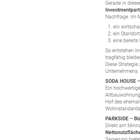
Gerade in dies
Investmentpart
Nachfrage. Im M
ein wirtscha
ein Standor
eine bereits
So entstehen I
tragfähig bleib
Diese Strategie 
Unternehmens:
SODA HOUSE – 
Ein hochwertig
Altbauwohnung
Hof des ehemali
Wohnstandards
PARKSIDE – Bür
Direkt am Minn
Nettonutzfläch
Sanierung biete