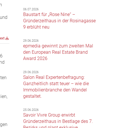
n
06.07.2026
Baustart für „Rose Nine“ –
 und
Gründerzeithaus in der Rosinagasse
9 erblüht neu
text
29.06.2026
epmedia gewinnt zum zweiten Mal
den European Real Estate Brand
26
Award 2026
und
29.06.2026
Salon Real Expertenbefragung:
ten
Ganzheitlich statt teuer – wie die
Immobilienbranche den Wandel
gestaltet.
ien,
25.06.2026
n
Savoir Vivre Group erwirbt
Gründerzeithaus in Bestlage des 7.
egen
Bezirks und plant exklusive