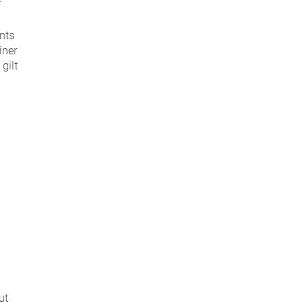
nts
iner
gilt
ut