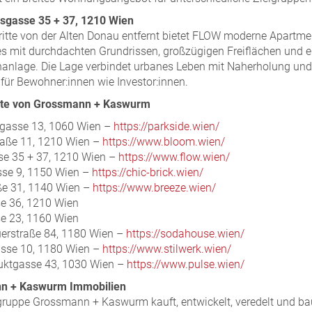
sgasse 35 + 37, 1210 Wien
itte von der Alten Donau entfernt bietet FLOW moderne Apartme
 mit durchdachten Grundrissen, großzügigen Freiflächen und e
anlage. Die Lage verbindet urbanes Leben mit Naherholung und 
 für Bewohner:innen wie Investor:innen.
ekte von Grossmann + Kaswurm
lgasse 13, 1060 Wien –
https://parkside.wien/
traße 11, 1210 Wien –
https://www.bloom.wien/
se 35 + 37, 1210 Wien –
https://www.flow.wien/
se 9, 1150 Wien –
https://chic-brick.wien/
ße 31, 1140 Wien –
https://www.breeze.wien/
e 36, 1210 Wien
e 23, 1160 Wien
erstraße 84, 1180 Wien –
https://sodahouse.wien/
sse 10, 1180 Wien –
https://www.stilwerk.wien/
uktgasse 43, 1030 Wien –
https://www.pulse.wien/
n + Kaswurm Immobilien
gruppe Grossmann + Kaswurm kauft, entwickelt, veredelt und ba