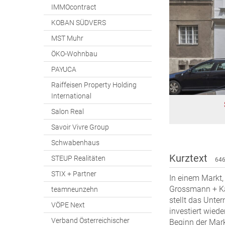
IMMOcontract
KOBAN SÜDVERS
MST Muhr
ÖKO-Wohnbau
PAYUCA
Raiffeisen Property Holding
International
Salon Real
Savoir Vivre Group
Schwabenhaus
Kurztext
STEUP Realitäten
646
STIX + Partner
In einem Markt, 
Grossmann + Ka
teamneunzehn
stellt das Unte
VÖPE Next
investiert wied
Verband Österreichischer
Beginn der Mar