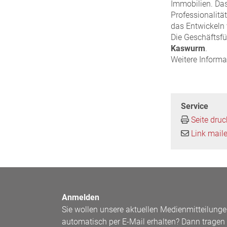
Immobilien. Das
Professionalitä
das Entwickeln
Die Geschäftsf
Kaswurm
.
Weitere Informa
Service
Seite dru
Link mail
Anmelden
Sie wollen unsere aktuellen Medienmitteilung
automatisch per E-Mail erhalten? Dann tragen 