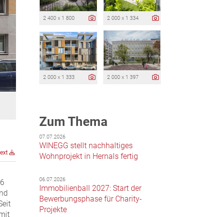
2 400 x 1 800
2 000 x 1 334
2 000 x 1 333
2 000 x 1 397
Zum Thema
07.07.2026
WINEGG stellt nachhaltiges
text
Wohnprojekt in Hernals fertig
06.07.2026
26
Immobilienball 2027: Start der
und
Bewerbungsphase für Charity-
Seit
Projekte
mit