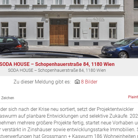
SODA HOUSE – Schopenhauerstraße 84, 1180 Wien
SODA HOUSE – Schopenhauerstraße 84, 1180 Wien
Zu dieser Meldung gibt es:
8 Bilder
Plain
 Zeichen
der sich nach der Krise neu sortiert, setzt der Projektentwickler
swurm auf planbare Entwicklungen und selektive Zukäufe. 20
rnehmen mehrere größere Projekte fertig, startet neue Vorhaben 
er verstärkt in Zinshäuser sowie entwicklungsstarke Immobilien. 
ktverwerfungen hat Grossmann + Kaswurm 186 Wohneinheiten 