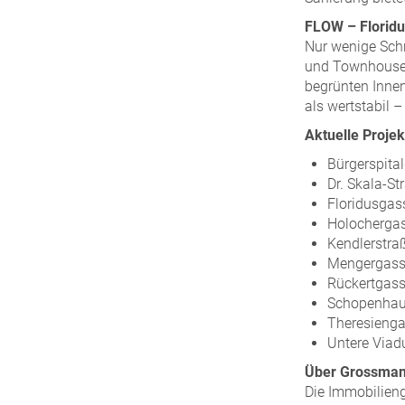
FLOW – Floridu
Nur wenige Schr
und Townhouses
begrünten Innen
als wertstabil –
Aktuelle Proj
Bürgerspita
Dr. Skala-S
Floridusgas
Holochergas
Kendlerstra
Mengergass
Rückertgass
Schopenhau
Theresienga
Untere Viad
Über Grossman
Die Immobilien