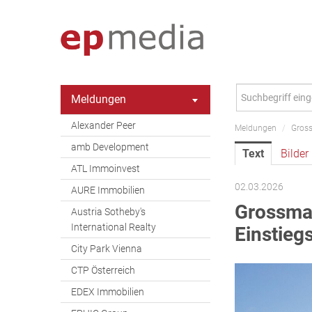
Meldungen
Alexander Peer
Meldungen
/
Gros
amb Development
Text
Bilder
ATL Immoinvest
02.03.2026
AURE Immobilien
Grossma
Austria Sotheby's
International Realty
Einstieg
City Park Vienna
CTP Österreich
EDEX Immobilien