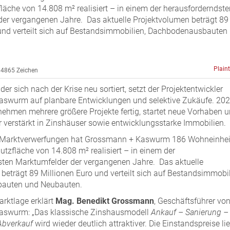
fläche von 14.808 m² realisiert – in einem der herausforderndste
der vergangenen Jahre. Das aktuelle Projektvolumen beträgt 89
 und verteilt sich auf Bestandsimmobilien, Dachbodenausbauten
Plain
4865 Zeichen
der sich nach der Krise neu sortiert, setzt der Projektentwickler
swurm auf planbare Entwicklungen und selektive Zukäufe. 20
rnehmen mehrere größere Projekte fertig, startet neue Vorhaben 
er verstärkt in Zinshäuser sowie entwicklungsstarke Immobilien.
r Marktverwerfungen hat Grossmann + Kaswurm 186 Wohneinhei
nutzfläche von 14.808 m² realisiert – in einem der
sten Marktumfelder der vergangenen Jahre. Das aktuelle
beträgt 89 Millionen Euro und verteilt sich auf Bestandsimmobil
auten und Neubauten.
arktlage erklärt
Mag. Benedikt Grossmann
, Geschäftsführer vo
aswurm: „Das klassische Zinshausmodell
Ankauf – Sanierung –
 Abverkauf
wird wieder deutlich attraktiver. Die Einstandspreise li