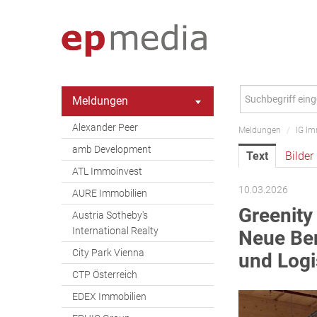
Meldungen
Alexander Peer
Meldungen
/
IG Im
amb Development
Text
Bilder
ATL Immoinvest
10.03.2026
AURE Immobilien
Greenity 
Austria Sotheby's
International Realty
Neue Be
City Park Vienna
und Logi
CTP Österreich
EDEX Immobilien