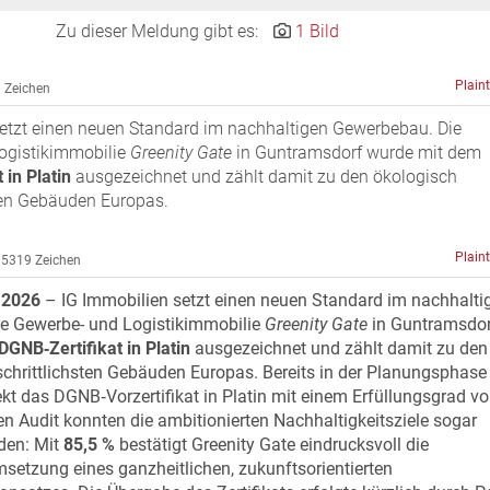
Zu dieser Meldung gibt es:
1 Bild
Plain
 Zeichen
setzt einen neuen Standard im nachhaltigen Gewerbebau. Die
ogistikimmobilie
Greenity Gate
in Guntramsdorf wurde mit dem
 in Platin
ausgezeichnet und zählt damit zu den ökologisch
sten Gebäuden Europas.
Plain
5319 Zeichen
 2026
– IG Immobilien setzt einen neuen Standard im nachhalti
e Gewerbe- und Logistikimmobilie
Greenity Gate
in Guntramsdor
DGNB‑Zertifikat in Platin
ausgezeichnet und zählt damit zu den
schrittlichsten Gebäuden Europas. Bereits in der Planungsphase
jekt das DGNB‑Vorzertifikat in Platin mit einem Erfüllungsgrad v
len Audit konnten die ambitionierten Nachhaltigkeitsziele sogar
den: Mit
85,5 %
bestätigt Greenity Gate eindrucksvoll die
etzung eines ganzheitlichen, zukunftsorientierten