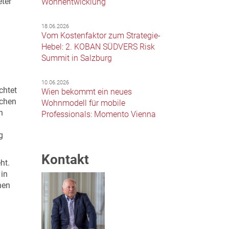
eter
Wohnentwicklung
18.06.2026
Vom Kostenfaktor zum Strategie-
Hebel: 2. KOBAN SÜDVERS Risk
Summit in Salzburg
10.06.2026
chtet
Wien bekommt ein neues
ichen
Wohnmodell für mobile
n
Professionals: Momento Vienna
g
Kontakt
ht.
 in
nen