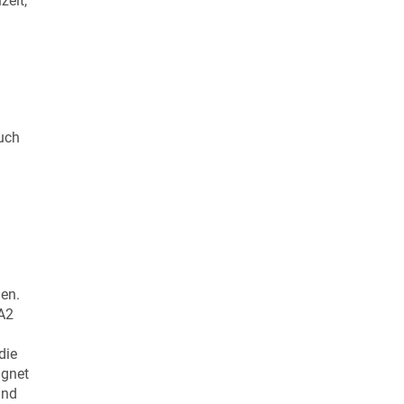
zeit,
Auch
gen.
 A2
die
ignet
und