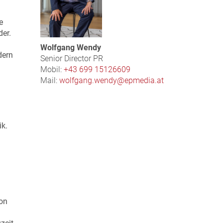
e
der.
Wolfgang Wendy
dern
Senior Director PR
Mobil:
+43 699 15126609
Mail:
wolfgang.wendy@epmedia.at
ik.
ion
.