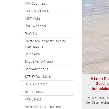
IMMOcontract
KOBAN SÜDVERS
MST Muhr
ÖKO-Wohnbau
PAYUCA
Raiffeisen Property Holding
International
Salon Real
Savoir Vivre Group
Schwabenhaus
STEUP Realitäten
V.l.n.r.: 
Geschäf
STIX + Partner
Immobilie
teamneunzehn
V.l.n.r.: Paul
VÖPE Next
der Österreich
Verband Österreichischer