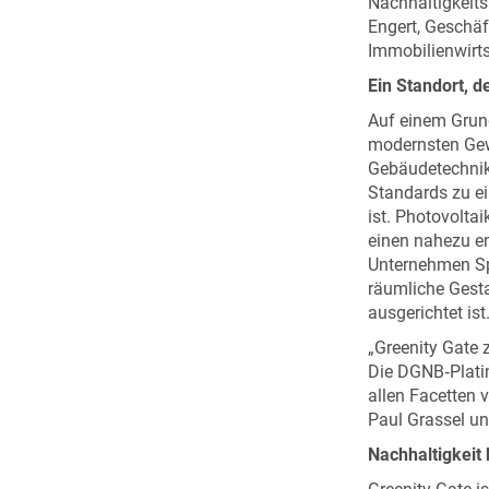
Nachhaltigkeits
Engert, Geschäf
Immobilienwirts
Ein Standort, d
Auf einem Grun
modernsten Gew
Gebäudetechnik
Standards zu ei
ist. Photovolta
einen nahezu en
Unternehmen Spi
räumliche Gesta
ausgerichtet ist
„Greenity Gate 
Die DGNB‑Platin
allen Facetten 
Paul Grassel un
Nachhaltigkeit b