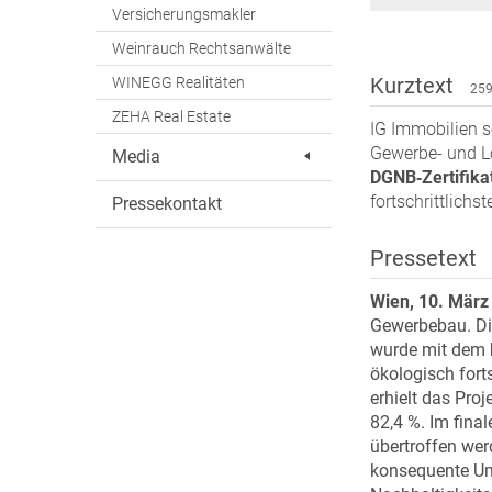
Versicherungsmakler
Weinrauch Rechtsanwälte
Kurztext
WINEGG Realitäten
259
ZEHA Real Estate
IG Immobilien 
Gewerbe- und L
Media
DGNB‑Zertifikat
fortschrittlich
Pressekontakt
Pressetext
Wien, 10. März
Gewerbebau. Di
wurde mit dem
ökologisch fort
erhielt das Pro
82,4 %. Im fina
übertroffen wer
konsequente Ums