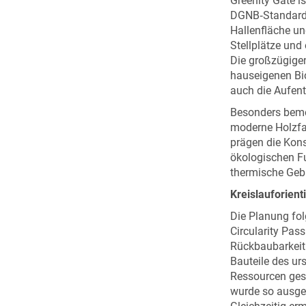
Greenity Gate i
DGNB‑Standard 
Hallenfläche u
Stellplätze und
Die großzügige
hauseigenen Bio
auch die Aufent
Besonders bemer
moderne Holzfa
prägen die Kons
ökologischen Fu
thermische Gebä
Kreislauforient
Die Planung folg
Circularity Pas
Rückbaubarkeit 
Bauteile des u
Ressourcen ges
wurde so ausgef