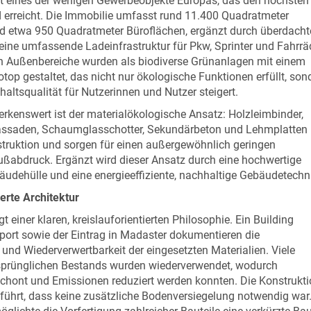
st eines der wenigen Gewerbeobjekte Europas, das den höchsten
erreicht. Die Immobilie umfasst rund 11.400 Quadratmeter
nd etwa 950 Quadratmeter Büroflächen, ergänzt durch überdacht
 eine umfassende Ladeinfrastruktur für Pkw, Sprinter und Fahrrä
n Außenbereiche wurden als biodiverse Grünanlagen mit einem
top gestaltet, das nicht nur ökologische Funktionen erfüllt, son
haltsqualität für Nutzerinnen und Nutzer steigert.
kenswert ist der materialökologische Ansatz: Holzleimbinder,
ssaden, Schaumglasschotter, Sekundärbeton und Lehmplatten
truktion und sorgen für einen außergewöhnlich geringen
ßabdruck. Ergänzt wird dieser Ansatz durch eine hochwertige
udehülle und eine energieeffiziente, nachhaltige Gebäudetechn
ierte Architektur
t einer klaren, kreislauforientierten Philosophie. Ein Building
sport sowie der Eintrag in Madaster dokumentieren die
und Wiederverwertbarkeit der eingesetzten Materialien. Viele
rsprünglichen Bestands wurden wiederverwendet, wodurch
chont und Emissionen reduziert werden konnten. Die Konstrukt
ührt, dass keine zusätzliche Bodenversiegelung notwendig war