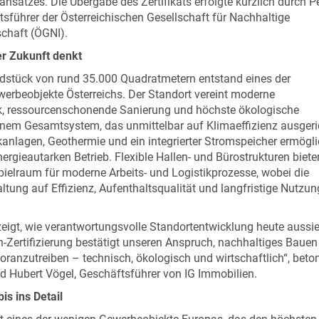
ansatzes. Die Übergabe des Zertifikats erfolgte kürzlich durch P
tsführer der Österreichischen Gesellschaft für Nachhaltige
chaft (ÖGNI).
er Zukunft denkt
dstück von rund 35.000 Quadratmetern entstand eines der
erbeobjekte Österreichs. Der Standort vereint moderne
, ressourcenschonende Sanierung und höchste ökologische
nem Gesamtsystem, das unmittelbar auf Klimaeffizienz ausgeri
ikanlagen, Geothermie und ein integrierter Stromspeicher ermögl
ergieautarken Betrieb. Flexible Hallen- und Bürostrukturen biete
elraum für moderne Arbeits- und Logistikprozesse, wobei die
ltung auf Effizienz, Aufenthaltsqualität und langfristige Nutzun
.
zeigt, wie verantwortungsvolle Standortentwicklung heute aussie
-Zertifizierung bestätigt unseren Anspruch, nachhaltiges Bauen
voranzutreiben – technisch, ökologisch und wirtschaftlich“, beto
d Hubert Vögel, Geschäftsführer von IG Immobilien.
is ins Detail