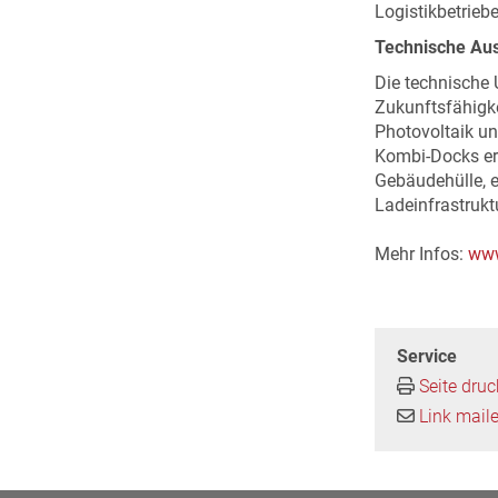
Logistikbetriebe
Technische Aus
Die technische 
Zukunftsfähigke
Photovoltaik un
Kombi-Docks erl
Gebäudehülle, e
Ladeinfrastruk
Mehr Infos:
www
Service
Seite dru
Link mail