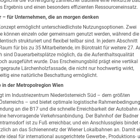
öglichte die Vorfertigung zahlreicher Bauteile eine verkürzte Bau
s Ergebnis und einen besonders effizienten Ressourceneinsatz.
ar – für Unternehmen, die an morgen denken
onzept ermöglicht unterschiedlichste Nutzungsoptionen. Zwei
te können einzeln oder gemeinsam genutzt werden, während die
entisch strukturiert und flexibel teilbar sind. In jedem Abschnitt
 Raum für bis zu 35 Mitarbeitende, im Bürotrakt für weitere 27. 
h sind Dauerarbeitsplätze möglich, da die Aufenthaltsqualität
ch ausgeführt wurde. Das Erscheinungsbild prägt eine vertikal
orgegraute Lärchenholzfassade, die nicht nur hochwertig wirkt,
eitig eine natürliche Beschattung ermöglicht.
e in der Metropolregion Wien
egt im Industriezentrum Niederösterreich Süd – dem größten
 Österreichs – und bietet optimale logistische Rahmenbedingun
indung an die B17 und die schnelle Erreichbarkeit der Autobahn
eine hervorragende Verkehrsanbindung. Der Bahnhof der Badner
tramsdorf ist zu Fuß erreichbar, und ein Anschlussgleis bindet 
zlich an das Schienennetz der Wiener Lokalbahnen an. Damit e
ate ideal für international ausgerichtete Gewerbe-, Produktions- 