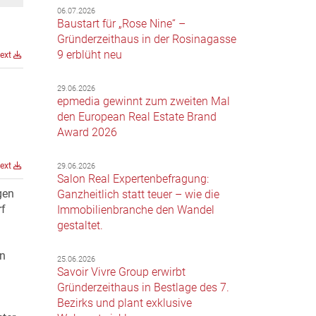
06.07.2026
Baustart für „Rose Nine“ –
Gründerzeithaus in der Rosinagasse
9 erblüht neu
text
29.06.2026
epmedia gewinnt zum zweiten Mal
den European Real Estate Brand
Award 2026
text
29.06.2026
Salon Real Expertenbefragung:
gen
Ganzheitlich statt teuer – wie die
f
Immobilienbranche den Wandel
gestaltet.
on
25.06.2026
Savoir Vivre Group erwirbt
Gründerzeithaus in Bestlage des 7.
Bezirks und plant exklusive