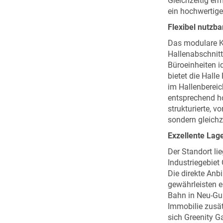
Gleichzeitig erm
ein hochwertige
Flexibel nutzb
Das modulare K
Hallenabschnit
Büroeinheiten id
bietet die Halle
im Hallenbereic
entsprechend ho
strukturierte, v
sondern gleichz
Exzellente Lag
Der Standort li
Industriegebiet
Die direkte Anb
gewährleisten 
Bahn in Neu-Gun
Immobilie zusät
sich Greenity G