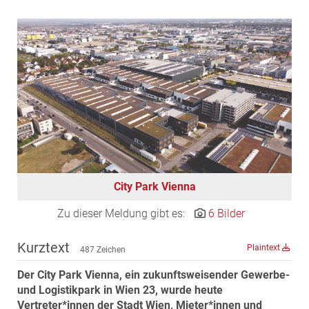
EDEX Immobilien
EPHIC Group
epmedia Werbeagentur
ESTINA Immobilien
Greystar
Grossmann + Kaswurm Immobilien
Gutwerk Immobilien Treuhand
HANDLER Gruppe
HARING Group
City Park Vienna
HARING Group + WINEGG Realitäten
Zu dieser Meldung gibt es:
6 Bilder
HNP architects
IG Immobilien
Kurztext
Plaintext
487 Zeichen
IMMOBILIEN MAGAZIN VERLAG
Der City Park Vienna, ein zukunftsweisender Gewerbe-
IMMOcontract
und Logistikpark in Wien 23, wurde heute
KOBAN SÜDVERS
Vertreter*innen der Stadt Wien, Mieter*innen und