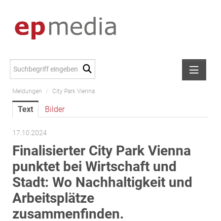
Meldungen
/
City Park Vienna
Meldungen
Text
Bilder
Alexander Peer
amb Development
17.10.2024
ATL Immoinvest
Finalisierter City Park Vienna
AURE Immobilien
punktet bei Wirtschaft und
Austria Sotheby's International Realty
Stadt: Wo Nachhaltigkeit und
City Park Vienna
Arbeitsplätze
CTP Österreich
zusammenfinden.