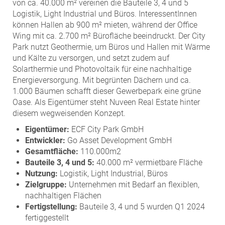
von ca. 40.000 m² vereinen die Bauteile 3, 4 und 5
Logistik, Light Industrial und Büros. InteressentInnen
können Hallen ab 900 m² mieten, während der Office
Wing mit ca. 2.700 m² Bürofläche beeindruckt. Der City
Park nutzt Geothermie, um Büros und Hallen mit Wärme
und Kälte zu versorgen, und setzt zudem auf
Solarthermie und Photovoltaik für eine nachhaltige
Energieversorgung. Mit begrünten Dächern und ca.
1.000 Bäumen schafft dieser Gewerbepark eine grüne
Oase. Als Eigentümer steht Nuveen Real Estate hinter
diesem wegweisenden Konzept.
Eigentümer:
ECF City Park GmbH
Entwickler:
Go Asset Development GmbH
Gesamtfläche:
110.000m2
Bauteile 3, 4 und 5:
40.000 m² vermietbare Fläche
Nutzung:
Logistik, Light Industrial, Büros
Zielgruppe:
Unternehmen mit Bedarf an flexiblen,
nachhaltigen Flächen
Fertigstellung:
Bauteile 3, 4 und 5 wurden Q1 2024
fertiggestellt