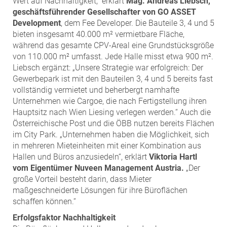
Wert auf Nachhaltigkeit,“ erklärt
Mag. Andreas Liebsch,
geschäftsführender Gesellschafter von GO ASSET
Development
, dem Fee Developer. Die Bauteile 3, 4 und 5
bieten insgesamt 40.000 m² vermietbare Fläche,
während das gesamte CPV-Areal eine Grundstücksgröße
von 110.000 m² umfasst. Jede Halle misst etwa 900 m².
Liebsch ergänzt: „Unsere Strategie war erfolgreich: Der
Gewerbepark ist mit den Bauteilen 3, 4 und 5 bereits fast
vollständig vermietet und beherbergt namhafte
Unternehmen wie Cargoe, die nach Fertigstellung ihren
Hauptsitz nach Wien Liesing verlegen werden.“ Auch die
Österreichische Post und die ÖBB nutzen bereits Flächen
im City Park. „Unternehmen haben die Möglichkeit, sich
in mehreren Mieteinheiten mit einer Kombination aus
Hallen und Büros anzusiedeln“, erklärt
Viktoria Hartl
vom Eigentümer Nuveen Management Austria.
„Der
große Vorteil besteht darin, dass Mieter
maßgeschneiderte Lösungen für ihre Büroflächen
schaffen können.“
Erfolgsfaktor Nachhaltigkeit