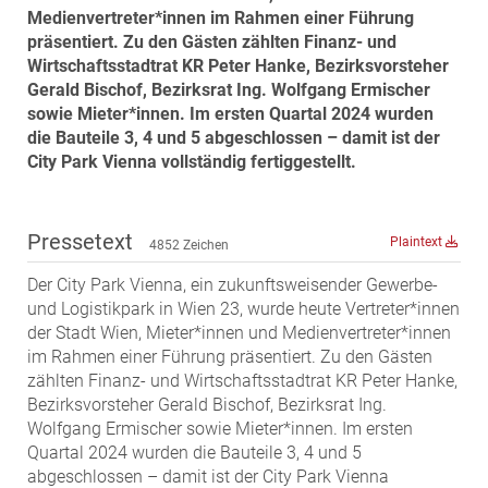
Medienvertreter*innen im Rahmen einer Führung
MST Muhr
präsentiert. Zu den Gästen zählten Finanz- und
ÖKO-Wohnbau
Wirtschaftsstadtrat KR Peter Hanke, Bezirksvorsteher
PAYUCA
Gerald Bischof, Bezirksrat Ing. Wolfgang Ermischer
sowie Mieter*innen. Im ersten Quartal 2024 wurden
Raiffeisen Property Holding International
die Bauteile 3, 4 und 5 abgeschlossen – damit ist der
Salon Real
City Park Vienna
vollständig fertiggestellt.
Savoir Vivre Group
Schwabenhaus
Pressetext
Plaintext
4852 Zeichen
STEUP Realitäten
Der City Park Vienna, ein zukunftsweisender Gewerbe-
STIX + Partner
und Logistikpark in Wien 23, wurde heute Vertreter*innen
teamneunzehn
der Stadt Wien, Mieter*innen und Medienvertreter*innen
im Rahmen einer Führung präsentiert. Zu den Gästen
VÖPE Next
zählten Finanz- und Wirtschaftsstadtrat KR Peter Hanke,
Verband Österreichischer Versicherungsmakler
Bezirksvorsteher Gerald Bischof, Bezirksrat Ing.
Weinrauch Rechtsanwälte
Wolfgang Ermischer sowie Mieter*innen. Im ersten
Quartal 2024 wurden die Bauteile 3, 4 und 5
WINEGG Realitäten
abgeschlossen – damit ist der City Park Vienna