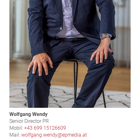
Wolfgang Wendy
Senior Director PR
Mobil:
+43 699 15126609
Mail:
wolfgang.wendy@epmedia.at