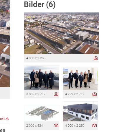
Bilder (6)
4 000 x 2 250
3 885 x 2 717
4 229 x 2 717
text
2 000 x 934
4 000 x 2 250
ien