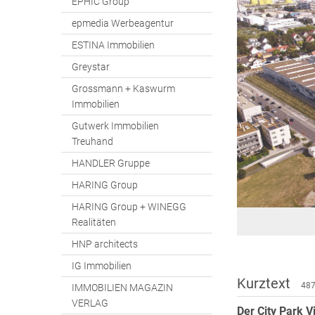
EPHIC Group
epmedia Werbeagentur
ESTINA Immobilien
Greystar
Grossmann + Kaswurm
Immobilien
Gutwerk Immobilien
Treuhand
HANDLER Gruppe
HARING Group
HARING Group + WINEGG
Realitäten
HNP architects
IG Immobilien
Kurztext
487
IMMOBILIEN MAGAZIN
VERLAG
Der City Park 