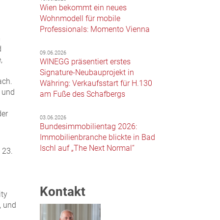
Wien bekommt ein neues
Wohnmodell für mobile
n
Professionals: Momento Vienna
m
d
09.06.2026
,
WINEGG präsentiert erstes
Signature-Neubauprojekt in
ach.
Währing: Verkaufsstart für H.130
 und
am Fuße des Schafbergs
der
03.06.2026
Bundesimmobilientag 2026:
Immobilienbranche blickte in Bad
Ischl auf „The Next Normal“
 23.
Kontakt
ity
, und