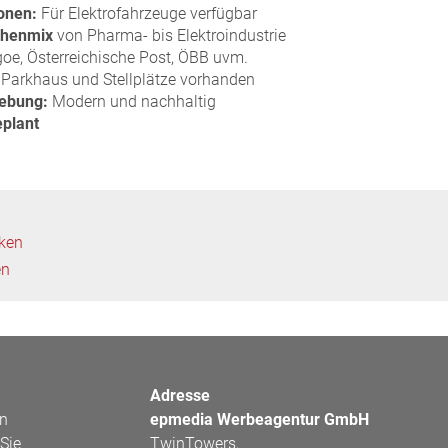
onen:
Für Elektrofahrzeuge verfügbar
chenmix
von Pharma- bis Elektroindustrie
oe, Österreichische Post, ÖBB uvm.
Parkhaus und Stellplätze vorhanden
ebung:
Modern und nachhaltig
eplant
cken
en
Adresse
en
epmedia Werbeagentur GmbH
Sie
TwinTowers,