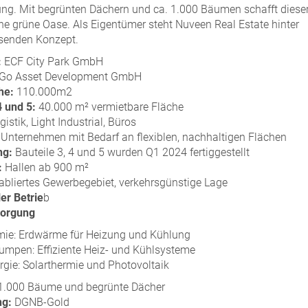
ng. Mit begrünten Dächern und ca. 1.000 Bäumen schafft diese
e grüne Oase. Als Eigentümer steht Nuveen Real Estate hinter
senden Konzept.
:
ECF City Park GmbH
Go Asset Development GmbH
he:
110.000m2
4 und 5:
40.000 m² vermietbare Fläche
istik, Light Industrial, Büros
Unternehmen mit Bedarf an flexiblen, nachhaltigen Flächen
ng:
Bauteile 3, 4 und 5 wurden Q1 2024 fertiggestellt
:
Hallen ab 900 m²
abliertes Gewerbegebiet, verkehrsgünstige Lage
er Betrie
b
sorgung
mie: Erdwärme für Heizung und Kühlung
mpen: Effiziente Heiz- und Kühlsysteme
rgie: Solarthermie und Photovoltaik
.000 Bäume und begrünte Dächer
ng:
DGNB-Gold