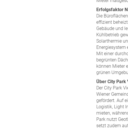
Mieter maßgesch
Erfolgsfaktor N
Die Bürofläch
effizient behe
Gebäude und lei
Kühlbetrieb ge
Solarthermie un
Energiesystem 
Mit einer durc
begrünten Däch
können Mieter e
grünen Umgebu
Über City Park
Der City Park V
Wiener Gemeind
gefördert. Auf e
Logistik, Light
mieten, während
Park nutzt Geot
setzt zudem auf