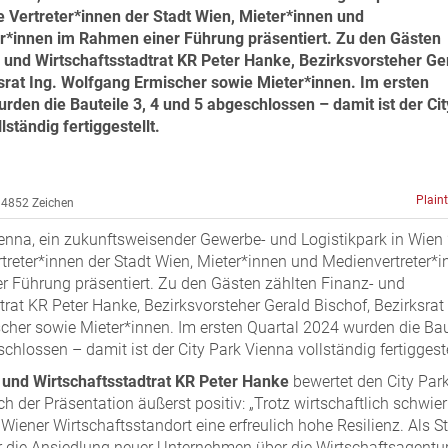
e Vertreter*innen der Stadt Wien, Mieter*innen und
r*innen im Rahmen einer Führung präsentiert. Zu den Gästen
- und Wirtschaftsstadtrat KR Peter Hanke, Bezirksvorsteher Ge
srat Ing. Wolfgang Ermischer sowie Mieter*innen. Im ersten
rden die Bauteile 3, 4 und 5 abgeschlossen – damit ist der Cit
llständig fertiggestellt.
Plain
4852 Zeichen
ienna, ein zukunftsweisender Gewerbe- und Logistikpark in Wien 
treter*innen der Stadt Wien, Mieter*innen und Medienvertreter*
 Führung präsentiert. Zu den Gästen zählten Finanz- und
trat KR Peter Hanke, Bezirksvorsteher Gerald Bischof, Bezirksrat 
her sowie Mieter*innen. Im ersten Quartal 2024 wurden die Bau
chlossen – damit ist der City Park Vienna vollständig fertiggeste
 und Wirtschaftsstadtrat KR Peter Hanke
bewertet den City Par
h der Präsentation äußerst positiv: „Trotz wirtschaftlich schwier
 Wiener Wirtschaftsstandort eine erfreulich hohe Resilienz. Als S
r die Ansiedlung neuer Unternehmen über die Wirtschaftsagentu