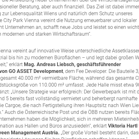
ioneller Beratung, aber auch finanziell. Das Ziel ist dabei imme
g zur Lebensqualität Wiens und natürlich dem Schutz unseres
e City Park Vienna vereint die Nutzung erneuerbarer und lokaler
ht Unternehmen an, schafft neue Jobs und leistet so einen wich
en modernen und starken Wirtschaftsraum“.
Vienna vereint auf innovative Weise unterschiedliche Assetklasse
trial bis hin zu modernen Büroflächen – und legt dabei großen W
it,“ erklärt
Mag. Andreas Liebsch, geschäftsführender
r von GO ASSET Development
, dem Fee Developer. Die Bauteile 3
nsgesamt 40.000 m² vermietbare Fläche, während das gesamte 
ndstücksgröße von 110.000 m² umfasst. Jede Halle misst etwa 
änzt: „Unsere Strategie war erfolgreich: Der Gewerbepark ist mit 
und 5 bereits fast vollständig vermietet und beherbergt namhafte
 Cargoe, die nach Fertigstellung ihren Hauptsitz nach Wien Lie
.“ Auch die Österreichische Post und die ÖBB nutzen bereits Fl
Unternehmen haben die Möglichkeit, sich in mehreren Mieteinhei
nation aus Hallen und Büros anzusiedeln“, erklärt
Viktoria Hart
veen Management Austria.
„Der große Vorteil besteht darin, das