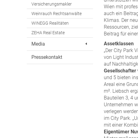
Versicherungsmakler
Wien mit profess
auch ein Beitra
Weinrauch Rechtsanwälte
Klimas. Der neu
WINEGG Realitäten
Ressourcen, zie
ZEHA Real Estate
Beitrag für ein
Assetklassen
Media
„Der City Park 
Pressekontakt
von Light Indus
auf Nachhaltigke
Gesellschafte
und 5 bieten i
Areal eine Gru
m². Liebsch erg
Bauteilen 3, 4 
Unternehmen wie
verlegen werden
im City Park. „
mit einer Kombi
Eigentümer Nu