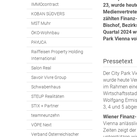
IMMOcontract
23, wurde heut
Medienvertrete
KOBAN SÜDVERS
zählten Finanz
MST Muhr
Bischof, Bezirk
Quartal 2024 wu
ÖKO-Wohnbau
Park Vienna
vo
PAYUCA
Raiffeisen Property Holding
International
Pressetext
Salon Real
Der City Park V
Savoir Vivre Group
wurde heute Ver
im Rahmen einer
Schwabenhaus
Wirtschaftsstad
STEUP Realitäten
Wolfgang Ermisc
STIX + Partner
3, 4 und 5 abges
teamneunzehn
Wiener Finanz-
Vienna anlässlic
VÖPE Next
Zeiten zeigt der
Verband Österreichischer
unterstützen wi