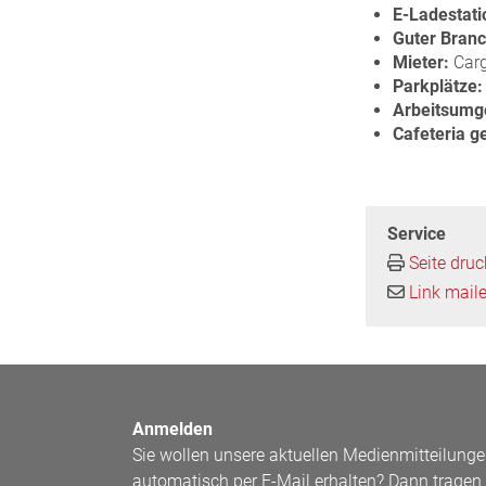
E-Ladestati
Guter Bran
Mieter:
Carg
Parkplätze:
Arbeitsumg
Cafeteria g
Service
Seite dru
Link mail
Anmelden
Sie wollen unsere aktuellen Medienmitteilung
automatisch per E-Mail erhalten? Dann tragen 