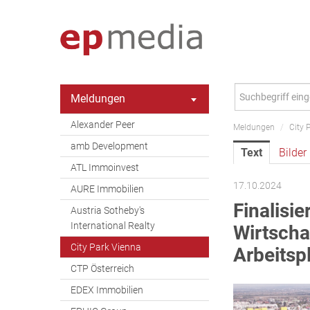
Meldungen
Alexander Peer
Meldungen
/
City 
amb Development
Text
Bilder
ATL Immoinvest
17.10.2024
AURE Immobilien
Finalisie
Austria Sotheby's
International Realty
Wirtscha
City Park Vienna
Arbeitsp
CTP Österreich
EDEX Immobilien