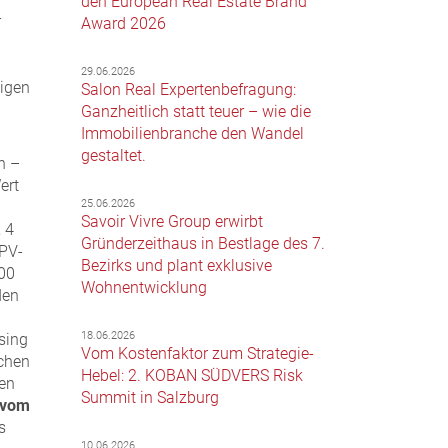
den European Real Estate Brand
r
Award 2026
29.06.2026
tigen
Salon Real Expertenbefragung:
Ganzheitlich statt teuer – wie die
Immobilienbranche den Wandel
gestaltet.
n –
ert
25.06.2026
Savoir Vivre Group erwirbt
, 4
Gründerzeithaus in Bestlage des 7.
CPV-
Bezirks und plant exklusive
900
Wohnentwicklung
den
18.06.2026
sing
Vom Kostenfaktor zum Strategie-
ächen
Hebel: 2. KOBAN SÜDVERS Risk
ten
Summit in Salzburg
l vom
s
10.06.2026