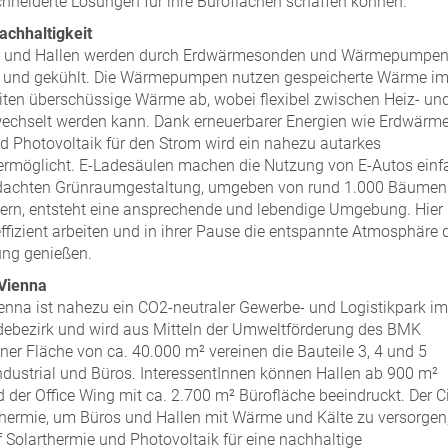
neiderte Lösungen für ihre Büroflächen schaffen können.“
achhaltigkeit
en und Hallen werden durch Erdwärmesonden und Wärmepumpe
izt und gekühlt. Die Wärmepumpen nutzen gespeicherte Wärme i
ten überschüssige Wärme ab, wobei flexibel zwischen Heiz- un
wechselt werden kann. Dank erneuerbarer Energien wie Erdwärme
d Photovoltaik für den Strom wird ein nahezu autarkes
ermöglicht. E-Ladesäulen machen die Nutzung von E-Autos einf
hdachten Grünraumgestaltung, umgeben von rund 1.000 Bäumen
ern, entsteht eine ansprechende und lebendige Umgebung. Hier
ffizient arbeiten und in ihrer Pause die entspannte Atmosphäre 
ng genießen.
 Vienna
ienna ist nahezu ein CO2-neutraler Gewerbe- und Logistikpark im
ebezirk und wird aus Mitteln der Umweltförderung des BMK
iner Fläche von ca. 40.000 m² vereinen die Bauteile 3, 4 und 5
 Industrial und Büros. InteressentInnen können Hallen ab 900 m²
 der Office Wing mit ca. 2.700 m² Bürofläche beeindruckt. Der C
hermie, um Büros und Hallen mit Wärme und Kälte zu versorgen
 Solarthermie und Photovoltaik für eine nachhaltige