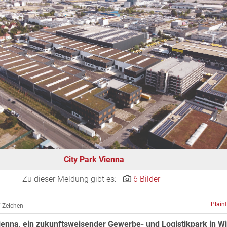
City Park Vienna
Zu dieser Meldung gibt es:
6 Bilder
Plain
 Zeichen
Vienna, ein zukunftsweisender Gewerbe- und Logistikpark in W