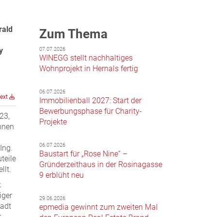
rald
Zum Thema
07.07.2026
y
WINEGG stellt nachhaltiges
Wohnprojekt in Hernals fertig
06.07.2026
text
Immobilienball 2027: Start der
Bewerbungsphase für Charity-
23,
Projekte
innen
06.07.2026
Ing.
Baustart für „Rose Nine“ –
teile
Gründerzeithaus in der Rosinagasse
llt.
9 erblüht neu
k
iger
29.06.2026
tadt
epmedia gewinnt zum zweiten Mal
r