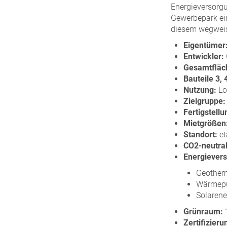
Energieversorgu
Gewerbepark ein
diesem wegwei
Eigentümer
Entwickler:
Gesamtfläc
Bauteile 3, 
Nutzung:
Log
Zielgruppe:
Fertigstellu
Mietgrößen
Standort:
et
CO2-neutral
Energiever
Geother
Wärmepu
Solarene
Grünraum:
1
Zertifizieru