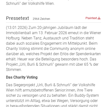
Schnurli“ der Volkshilfe Wien.
MST Muhr
ÖKO-Wohnbau
Pressetext
Plaintext
2964 Zeichen
PAYUCA
Raiffeisen Property Holding International
(13.01.2026) Zum 20-jährigen Jubiläum lädt der
Immobilienball am 13. Februar 2026 erneut in die Wiener
Salon Real
Hofburg. Neben Tanz, Austausch und Tradition steht
Savoir Vivre Group
dabei auch soziales Engagement im Mittelpunkt. Beim
Charity Voting stimmt die Community anonym online
Schwabenhaus
darüber ab, welches Projekt den Erlös der Spendenkarten
STEUP Realitäten
erhält. Heuer war die Beteiligung besonders hoch. Das
STIX + Partner
Projekt „Urli, Burli & Schnurli“ gewann mit über 65 % der
Stimmen.
teamneunzehn
Das Charity Voting
VÖPE Next
Das Siegerprojekt „Urli, Burli & Schnurli“ der Volkshilfe
Verband Österreichischer Versicherungsmakler
Wien hilft armutsbetroffenen Senior:innen, ihre Tiere
Weinrauch Rechtsanwälte
sicher zu versorgen und zu behalten. Ein Buddy-System
unterstützt im Alltag, etwa bei Wegen, Versorgung oder
WINEGG Realitäten
in herausfordernden Situationen und stärkt damit nicht