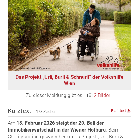
EDEX Immobilien
EPHIC Group
epmedia Werbeagentur
ESTINA Immobilien
Greystar
Grossmann + Kaswurm Immobilien
Gutwerk Immobilien Treuhand
HANDLER Gruppe
Das Projekt „Urli, Burli & Schnurli“ der Volkshilfe
HARING Group
Wien
HARING Group + WINEGG Realitäten
Zu dieser Meldung gibt es:
2 Bilder
HNP architects
IG Immobilien
Kurztext
Plaintext
178 Zeichen
IMMOBILIEN MAGAZIN VERLAG
Am
13. Februar 2026 steigt der 20. Ball der
IMMOcontract
Immobilienwirtschaft in der Wiener Hofburg
. Beim
KOBAN SÜDVERS
Charity Voting gewann heuer das Projekt „Urli, Burli &