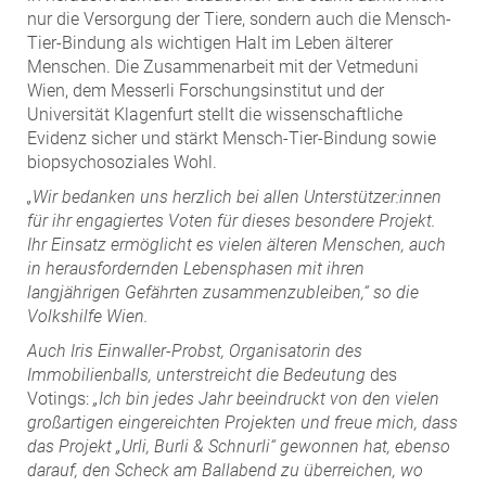
ZEHA Real Estate
nur die Versorgung der Tiere, sondern auch die Mensch-
Tier-Bindung als wichtigen Halt im Leben älterer
Media
Menschen. Die Zusammenarbeit mit der Vetmeduni
Wien, dem Messerli Forschungsinstitut und der
Pressekontakt
Universität Klagenfurt stellt die wissenschaftliche
Evidenz sicher und stärkt Mensch-Tier-Bindung sowie
biopsychosoziales Wohl.
„Wir bedanken uns herzlich bei allen Unterstützer:innen
für ihr engagiertes Voten für dieses besondere Projekt.
Ihr Einsatz ermöglicht es vielen älteren Menschen, auch
in herausfordernden Lebensphasen mit ihren
langjährigen Gefährten zusammenzubleiben,“ so die
Volkshilfe Wien.
Auch Iris Einwaller-Probst, Organisatorin des
Immobilienballs, unterstreicht die Bedeutung
des
Votings:
„Ich bin jedes Jahr beeindruckt von den vielen
großartigen eingereichten Projekten und freue mich, dass
das Projekt „Urli, Burli & Schnurli“ gewonnen hat, ebenso
darauf, den Scheck am Ballabend zu überreichen, wo