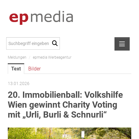
Meldungen
/
epmedia Werbeagentur
Meldungen
Text
Bilder
Alexander Peer
amb Development
13.01.2026
ATL Immoinvest
20. Immobilienball: Volkshilfe
AURE Immobilien
Wien gewinnt Charity Voting
Austria Sotheby's International Realty
mit „Urli, Burli & Schnurli“
City Park Vienna
CTP Österreich