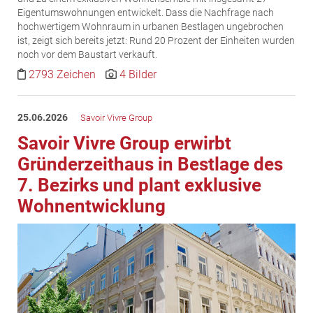
MST Muhr
Eigentumswohnungen entwickelt. Dass die Nachfrage nach
hochwertigem Wohnraum in urbanen Bestlagen ungebrochen
ÖKO-Wohnbau
ist, zeigt sich bereits jetzt: Rund 20 Prozent der Einheiten wurden
noch vor dem Baustart verkauft.
PAYUCA
2793 Zeichen
4 Bilder
Raiffeisen Property Holding International
Salon Real
25.06.2026
Savoir Vivre Group
Savoir Vivre Group
Savoir Vivre Group erwirbt
Schwabenhaus
Gründerzeithaus in Bestlage des
STEUP Realitäten
7. Bezirks und plant exklusive
STIX + Partner
Wohnentwicklung
teamneunzehn
VÖPE Next
Verband Österreichischer Versicherungsmakler
Weinrauch Rechtsanwälte
WINEGG Realitäten