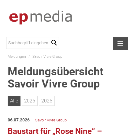
Meldungen
/
Savoir Vivre Group
Meldungen
Meldungsübersicht
Alexander Peer
Savoir Vivre Group
amb Development
ATL Immoinvest
AURE Immobilien
Alle
2026
2025
Austria Sotheby's International Realty
City Park Vienna
06.07.2026
Savoir Vivre Group
CTP Österreich
Baustart für „Rose Nine“ –