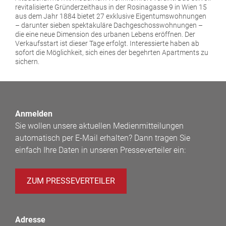
revitalisierte Gründerzeithaus in der Rosinagasse 9 in Wien 15
aus dem Jahr 1884 bietet 27 exklusive Eigentumswohnungen
– darunter sieben spektakuläre Dachgeschosswohnungen –
die eine neue Dimension des urbanen Lebens eröffnen. Der
Verkaufsstart ist dieser Tage erfolgt. Interessierte haben ab
sofort die Möglichkeit, sich eines der begehrten Apartments zu
sichern.
Anmelden
Sie wollen unsere aktuellen Medienmitteilungen
automatisch per E-Mail erhalten? Dann tragen Sie
einfach Ihre Daten in unseren Presseverteiler ein:
ZUM PRESSEVERTEILER
Adresse