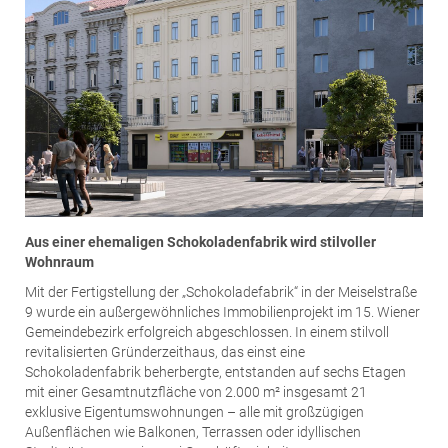
Aus einer ehemaligen Schokoladenfabrik wird stilvoller
Wohnraum
Mit der Fertigstellung der „Schokoladefabrik“ in der Meiselstraße
9 wurde ein außergewöhnliches Immobilienprojekt im 15. Wiener
Gemeindebezirk erfolgreich abgeschlossen. In einem stilvoll
revitalisierten Gründerzeithaus, das einst eine
Schokoladenfabrik beherbergte, entstanden auf sechs Etagen
mit einer Gesamtnutzfläche von 2.000 m² insgesamt 21
exklusive Eigentumswohnungen – alle mit großzügigen
Außenflächen wie Balkonen, Terrassen oder idyllischen