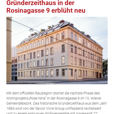
EDEX Immobilien
Gründerzeithaus in der
EPHIC Group
Rosinagasse 9 erblüht neu
epmedia Werbeagentur
ESTINA Immobilien
Greystar
Grossmann + Kaswurm Immobilien
Gutwerk Immobilien Treuhand
HANDLER Gruppe
HARING Group
HARING Group + WINEGG Realitäten
HNP architects
IG Immobilien
Mit dem offiziellen Baubeginn startet die nächste Phase des
IMMOBILIEN MAGAZIN VERLAG
Wohnprojekts„Rose Nine“ in der Rosinagasse 9 im 15. Wiener
IMMOcontract
Gemeindebezirk. Das historische Gründerzeithaus aus dem Jahr
1884 wird von der Savoir Vivre Group umfassend revitalisiert
KOBAN SÜDVERS
und zu einem exklusiven Wohnensemble mit insgesamt 27